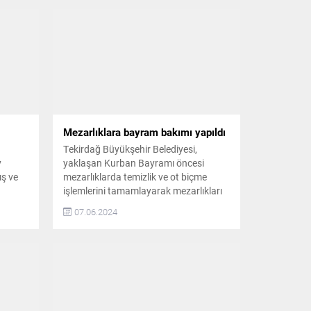
Mezarlıklara bayram bakımı yapıldı
Tekirdağ Büyükşehir Belediyesi,
y
yaklaşan Kurban Bayramı öncesi
ış ve
mezarlıklarda temizlik ve ot biçme
işlemlerini tamamlayarak mezarlıkları
vatandaşların ziyaretine hazır hale
07.06.2024
şların
getirdi Tekirdağ Büyükşehir Belediyesi
ve
Sağlık İşleri Dairesi Mezarlıklar Şube
köy
Müdürlüğü ve Park Bahçeler Şube
uğu gibi
Müdürlüğü ile koordineli yapılan
u
çalışmalar sonucunda il genelinde
ış ve
bulunan tüm mezarlıkların otları
biçilerek, kapsamlı temizlik ve