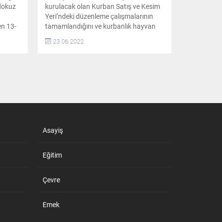
 dokuz
kurulacak olan Kurban Satış ve Kesim
Yeri’ndeki düzenleme çalışmalarının
en 13-
tamamlandığını ve kurbanlık hayvan
satıcılarının gelmeye başladığını
23.06.2022
belirten Çerkezköy Belediye Başkanı
Vahap Akay, “Vatandaşlarımızın
kabine
sorunsuz bir Kurban Bayramı
ilinin
geçirmesi için Kurban Satış ve Kesim
 dokuz
Yerimizi bu yıl da hazır hale getirdik”
dedi EKSİKLİKLER GİDERİLDİ
den
Çerkezköy...
Asayiş
Eğitim
Çevre
Emek