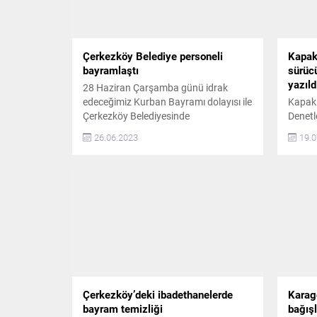
görevi yerine getirdi....
Çerkezköy Belediye personeli
Kapak
bayramlaştı
sürüc
yazıld
28 Haziran Çarşamba günü idrak
edeceğimiz Kurban Bayramı dolayısı ile
Kapakl
Çerkezköy Belediyesinde
Denetl
Bayramlaşma Programı düzenlendi.
Kurban
26.06.2023
19.0
“HEPİNİZE İYİ BAYRAMLAR”
deneti
Bayramlaşma programına katılan
cezası 
Çerkezköy Belediye Başkanı Vahap
güvenl
Akay, “Çerkezköy Belediyesi çalışanları
Kurba
olarak sizlerin Kurban Bayramınızı en
artıran
içten dileklerimle kutluyor, aileleriniz ve
noktal
sevdikleriniz ile birlikte nice bayramlara
Deneti
sağlık, mutluluk ve esenlik içerisinde
230 bi
ulaşmanızı...
Çerkezköy’deki ibadethanelerde
Karag
bayram temizliği
bağış