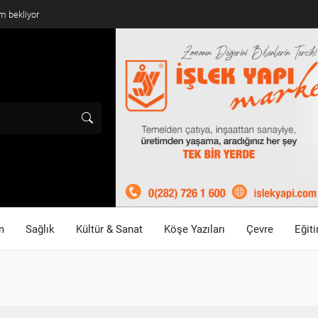
m bekliyor
m
Sağlık
Kültür & Sanat
Köşe Yazıları
Çevre
Eğit