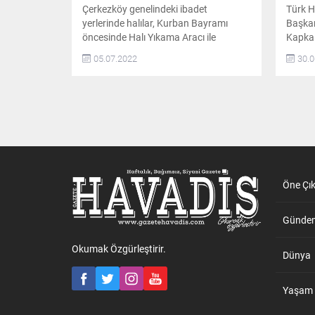
Çerkezköy genelindeki ibadet
Türk 
yerlerinde halılar, Kurban Bayramı
Başkan
öncesinde Halı Yıkama Aracı ile
Kapkal
temizleniyor İLçe genelindeki ibadet
vatand
05.07.2022
30.0
yerlerinin temizliklerinin düzenli olarak
derile
Çerkezköy Belediyesi Temizlik İşleri
bağışl
Müdürlüğü tarafından yapıldığını
Hava 
belirten Çerkezköy Belediye Başkanı
düzenl
Vahap Akay, “Tüm mahallelerimizde
konus
ibadet yerlerinin temizlikleri periyodik
Karagö
olarak yapılıyor. İbadet yerlerimizdeki
deriler
halılar, vakumlu su ve halı şampuanı
Kurumu
ile...
Öne Çı
Günde
Okumak Özgürleştirir.
Dünya
Yaşam