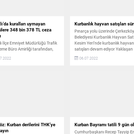
lı’da kuralları uymayan
Kurbanlık hayvan satışları sü
ülere 348 bin 378 TL ceza
Pınarça yolu üzerinde Çerkezkö
ı
Belediyesi Kurbanlık Hayvan Sat
ı İlçe Emniyet Müdürlüğü Trafik
Kesim Yeri’nde kurbanlık hayvan
eme Büro Amirliği tarafından,
satışları devam ediyor Yaklaşan
 Bayramı’nda gerçekleşen
Kurban Bayramı öncesi vatanda
7.2022
06.07.2022
mlerde 348 bin 378 TL idari para
kurbanlıklarını rahatça almaları 
yazıldı. Trafikte can ve mal
kesimi yapabilmeleri için Çerkez
iğini sağlamak adına çalışan
Belediyesi tarafından her yıl old
n Bayramı boyunca mesaisini
bu yıl da hazırlanan Pınarça yol
 trafik ekipleri, Kapaklı’nın çeşitli
üzerindeki Kurbanlık Hayvan Sat
arında denetimler gerçekleştirdi.
Kesim Yeri’nde kurbanlık hayvan.
mlerde 175 araç sürücüsüne
n 711 TL, 94...
öz: Kurban derilerini THK’ye
Kurban Bayramı tatili 9 gün o
layın
Cumhurbaşkanı Recep Tayyip E