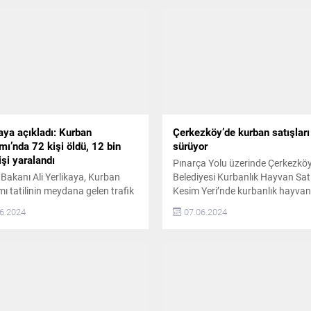
aya açıkladı: Kurban
Çerkezköy’de kurban satışları
ı’nda 72 kişi öldü, 12 bin
sürüyor
şi yaralandı
Pınarça Yolu üzerinde Çerkezkö
i Bakanı Ali Yerlikaya, Kurban
Belediyesi Kurbanlık Hayvan Sat
ı tatilinin meydana gelen trafik
Kesim Yeri’nde kurbanlık hayvan
rında 72 kişinin hayatını
satışları devam ediyor Yaklaşan
6.2024
07.06.2024
iğini, 12 bin 274 kişinin de
Kurban Bayramı öncesi vatanda
ndığını açıkladı 9 günlük Kurban
kurbanlıklarını rahatça almaları 
ı tatilinde 7 bin 216 trafik
kesimi yapabilmeleri için Çerkez
 meydana geldi. İçişleri Bakanı
Belediyesi tarafından her yıl old
rlikaya bu kazalarda 72 kişinin
bu yıl da hazırlanan Pınarça Yol
ı kaybettiğini, 12 bin 274 kişinin
üzerindeki Kurbanlık Hayvan Sat
dığını duyurdu. İçişleri...
Kesim Yeri’nde büyükbaş ve...