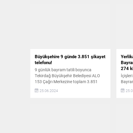
Büyükşehire 9 günde 3.851 şikayet
Yerlik
telefonu!
Bayram
274 ki
9 günlük bayram tatili boyunca
Tekirdağ Büyükşehir Belediyesi ALO
İçişler
153 Çağrı Merkezine toplam 3.851
Bayram
adet şikayet telefonu geldi ÇAĞRI
kazala
25.06.2024
25.0
MERKEZİ 3.851 ÇAĞRIYA CEVAP
kaybett
VERDİ Tekirdağ Büyükşehir Belediyesi
yarala
ALO 153 Çağrı merkezi, bayram tatili
Bayram
süresince telefon başında
kazası
vatandaşlardan gelen istek ve
Ali Ye
şikâyetleri dinleyerek çözüme
hayatın
ulaştırılması noktasında önemli bir
yaralan