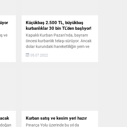
bakımları...
rüyor
Küçükbaş 2.500 TL, büyükbaş
kurbanlıklar 30 bin TL’den başlıyor!
y
ış ve
Kapaklı Kurban Pazarı’nda, bayram
öncesi kurbanlık telaşı sürüyor. Ancak
dolar kurundaki hareketliliğin yem ve
şların
mazot fiyatlarına yansıması sonucu,
05.07.2022
ve
kurbanlıklar bu yıl küçükbaş 2.500 TL,
köy
büyükbaş ise 30 bin TL’den alıcı
uğu gibi
buluyor Kurban Bayramı’na sayılı
u
günler kala Kapaklı’daki kurban
ış ve
pazarında hareketli günler yaşanıyor.
..
Bu yıl küçükbaş kurbanlıklar 2.500 TL,
büyükbaş kurbanlıklar...
lacak
Kurban satış ve kesim yeri hazır
rdoğan
Pınarça Yolu üzerinde bu yıl da