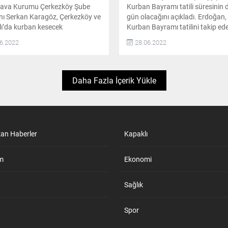
Hava Kurumu Çerkezköy Şube
Kurban Bayramı tatili süresinin
ı Serkan Karagöz, Çerkezköy ve
gün olacağını açıkladı. Erdoğan,
ı’da kurban kesecek
Kurban Bayramı tatilini takip ed
aşlara seslenerek, kurban
14 Temmuz günlerinin idari izin
6.2022
28.06.2022
rinin Türk Hava Kurumu’na
kapsamına alınacağını duyurdu
anması çağrısında bulundu Türk
Cumhurbaşkanı ve AKP Genel
Kurumu Çerkezköy Şubesi’nde
Başkanı Recep Tayyip Erdoğan, 
ediği toplantıda kurban derileri
toplantısında Kurban Bayramı tat
Daha Fazla İçerik Yükle
unda açıklamada bulunan
süresini açıkladı. Tatil süresinin
z, şu ifadeleri kullandı: “Kurban
gün olacağını duyuran Erdoğan,
inizi bu yıl da yine Türk Hava
“Kurban Bayramı tatilini takip e
’na bekliyoruz. Kurban...
günler ile...
kan Haberler
Kapaklı
m
Ekonomi
Sağlık
Spor