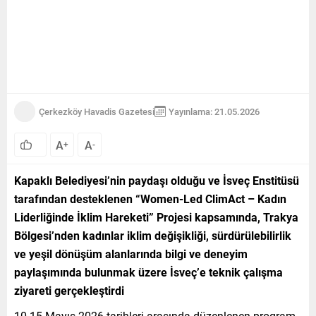
Çerkezköy Havadis Gazetesi
Yayınlama: 21.05.2026
A
A
+
-
Kapaklı Belediyesi’nin paydaşı olduğu ve İsveç Enstitüsü
tarafından desteklenen “Women-Led ClimAct – Kadın
Liderliğinde İklim Hareketi” Projesi kapsamında, Trakya
Bölgesi’nden kadınlar iklim değişikliği, sürdürülebilirlik
ve yeşil dönüşüm alanlarında bilgi ve deneyim
paylaşımında bulunmak üzere İsveç’e teknik çalışma
ziyareti gerçekleştirdi
10-15 Mayıs 2026 tarihleri arasında düzenlenen program