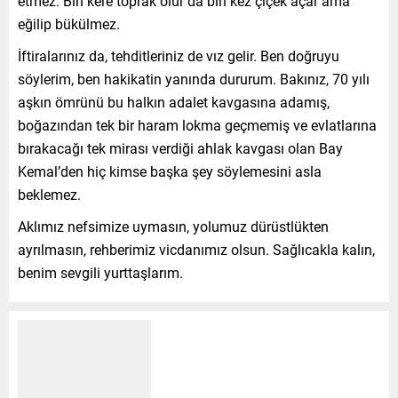
etmez. Bin kere toprak olur da bin kez çiçek açar ama
eğilip bükülmez.
İftiralarınız da, tehditleriniz de vız gelir. Ben doğruyu
söylerim, ben hakikatin yanında dururum. Bakınız, 70 yılı
aşkın ömrünü bu halkın adalet kavgasına adamış,
boğazından tek bir haram lokma geçmemiş ve evlatlarına
bırakacağı tek mirası verdiği ahlak kavgası olan Bay
Kemal’den hiç kimse başka şey söylemesini asla
beklemez.
Aklımız nefsimize uymasın, yolumuz dürüstlükten
ayrılmasın, rehberimiz vicdanımız olsun. Sağlıcakla kalın,
benim sevgili yurttaşlarım.