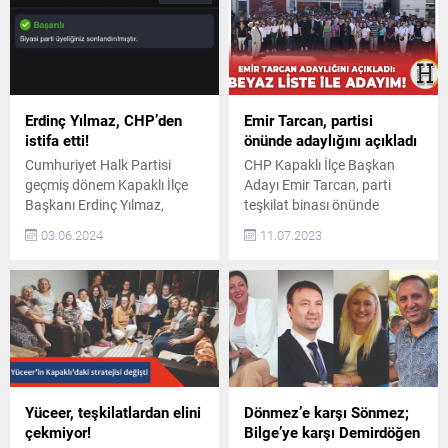
Erdinç Yılmaz, CHP’den
Emir Tarcan, partisi
istifa etti!
önünde adaylığını açıkladı
Cumhuriyet Halk Partisi
CHP Kapaklı İlçe Başkan
geçmiş dönem Kapaklı İlçe
Adayı Emir Tarcan, parti
Başkanı Erdinç Yılmaz,
teşkilat binası önünde
sosyal medya hesabından
açıklama yaptı. Adaylığını
03.06.2024
11.07.2023
yaptığı paylaşımla CHP’den
duyuran Tarcan, “Kuruluşun
istifa ettiğini duyurdu 2019
ve kurtuluşun partisinin ilçe
seçimlerinin ardından
başkanlığından
Ağustos 2023’e kadar CHP
sesleniyorum,
Kapaklı İlçe Başkanlığı
Atatürk’ümüzün kurduğu
görevini yürüten Erdinç
partinizin, onurlu
Yılmaz, kişisel sosyal medya
örgütümüzün ilçe
hesabından yaptığı
başkanlığına adayım.” dedi.
paylaşımla partisinden istifa
Önümüzdeki ay içerisinde
Yüceer, teşkilatlardan elini
Dönmez’e karşı Sönmez;
ettiğini açıkladı. Yılmaz, e-
yapılması beklenen CHP
çekmiyor!
Bilge’ye karşı Demirdöğen
Devlet üzerinden istifa
Kapaklı İlçe Başkanlığı