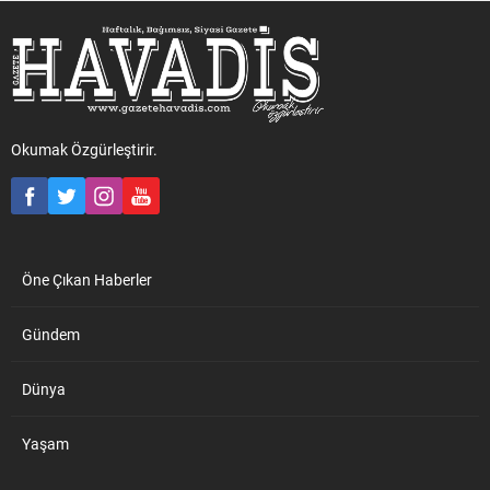
başkanlarını da görevden
sosyal medya hesabından
alacağı iddia edildi. Listenin
eleştiren CHP Kapaklı İlçe
başında ise CHP Kapaklı İlçe
Başkanı Erdinç Yılmaz,
Başkan Erdinç Yılmaz’ın
“Kapaklı’yı taksit taksit
olduğu konuşuluyor CHP
sattılar.” dedi Kapaklı
Tekirdağ İl Başkanı Şener...
Belediyesi, geçtiğimiz gün
belediyeye ait arsaları ihale
Okumak Özgürleştirir.
usulü satışa sundu.
Konuyla...
Öne Çıkan Haberler
Gündem
Dünya
Yaşam