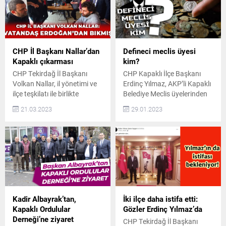
Başkan Adayı Deniz Bilge,
destek istedi Kapaklı’da ilk
açıklamasında şu ifadelere
olarak CHP İlçe Teşkilatı’nı
yer verdi: “Umudun arifesi…
ziyaret eden CHP Milletvekili
Kıymetli yol arkadaşlarımız
Adayı M. Ülkem Uruk,
ve sevgili Kapaklılar; Kapaklı
ardından Pınarça
CHP İl Başkanı Nallar’dan
Defineci meclis üyesi
CHP Kadın Kolları...
Mahallesi’ni ziyaret...
Kapaklı çıkarması
kim?
CHP Tekirdağ İl Başkanı
CHP Kapaklı İlçe Başkanı
Volkan Nallar, il yönetimi ve
Erdinç Yılmaz, AKP’li Kapaklı
ilçe teşkilatı ile birlikte
Belediye Meclis üyelerinden
Kapaklı’da esnafları ziyaret
birinin kaçak define ararken
21.03.2023
29.01.2023
etti. Gazetemiz haber
yakalandığına ilişkin yerel
merkezinde ziyaretlerine
basında çıkan haberlerle ilgili
ilişkin açıklamalarda bulunan
açıklama yaptı. Yılmaz,
Nallar, “Değişim yakın,
“Defineci meclis üyesi kim?”
vatandaş Erdoğan’dan
diye sordu. Geçtiğimiz
bıkmış.” dedi. Genel seçim
günlerde bazı yerel basın
atmosferine girdiğimiz şu
organlarında, define ararken
günlerde, CHP Tekirdağ İl
yakalanan bazı meclis üyeleri
Başkanlığı sahaya indi.
olduğuna dair haberler
Kadir Albayrak’tan,
İki ilçe daha istifa etti:
İlçeleri tek tek ziyaret eden
paylaşıldı. AKP’li Kapaklı
Kapaklı Ordulular
Gözler Erdinç Yılmaz’da
CHP Tekirdağ...
Belediye...
Derneği’ne ziyaret
CHP Tekirdağ İl Başkanı