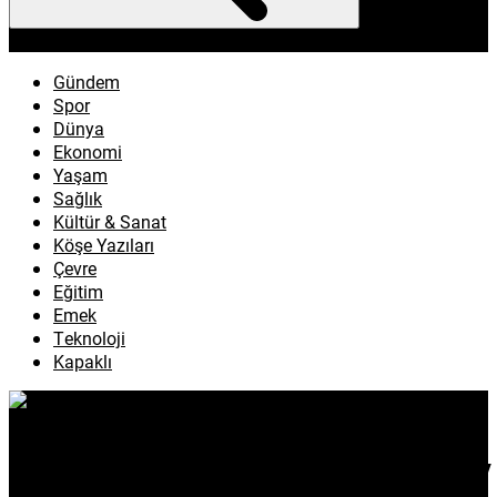
enflasyon
emeklilik
ötv
döviz
otomobil
sağlık
Gündem
Spor
Dünya
Ekonomi
Yaşam
Sağlık
Kültür & Sanat
Köşe Yazıları
Çevre
Eğitim
Emek
Teknoloji
Kapaklı