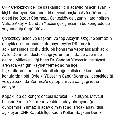
CHP Çerkezköy’de ilçe başkanlığı için adaylığını açıklayan iki
kişi bulunuyor. Bunların biri mevcut başkan Ayfer Dönmez,
diğeri ise Özgür Sönmez… Çerkezköy’de uzun yıllardır süren
Vahap Akay – Candan Yüceer çekişmesinin bu kongrede de
yaşanacağı öngörülüyor.
Çerkezköy Belediye Başkanı Vahap Akay’ın, Özgür Sönmez’in
adaylık açıklamasına katılmayıp Ayfer Dönmez’in
açıklamasında coşku dolu bir konuşma yapması; açık açık
Ayfer Dönmez’i desteklediği yorumlarını da beraberinde
getirdi. Milletvekilliği biten Dr. Candan Yüceer’in ise siyasi
arenada varlığını kaybetmemek adına ilçe
teşkilatlanmalarına müdahil olduğu kulislerde konuşulan
konulardan biri. Öyle ki Yüceer’in Özgür Sönmez’i desteklediği
ve üye bazında Sönmez’e oy toplamaya çalıştığı iddia
ediliyor.
Kapaklı’da da kongre öncesi hareketlilik sürüyor. Mevcut
başkan Erdinç Yılmaz’ın yeniden aday olmayacağı
gündemde. Yılmaz’ın aday olmayacağı ancak adaylığını
açıklayan CHP Kapaklı İlçe Kadın Kolları Başkanı Deniz