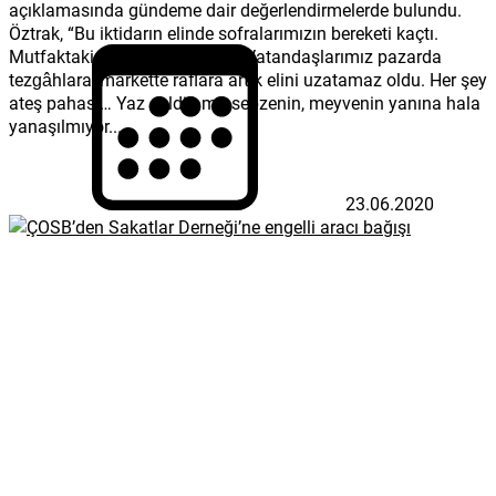
açıklamasında gündeme dair değerlendirmelerde bulundu.
Öztrak, “Bu iktidarın elinde sofralarımızın bereketi kaçtı.
Mutfaktaki tencereler boşaldı. Vatandaşlarımız pazarda
tezgâhlara, markette raflara artık elini uzatamaz oldu. Her şey
ateş pahası… Yaz geldi ama sebzenin, meyvenin yanına hala
yanaşılmıyor....
23.06.2020