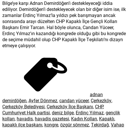
Bilge’ye karşı Adnan Demirdöğen’i destekleyeceği iddia
ediliyor. Demirdöğen’i destekleyecek olan bir diğer isim ise, ilk
zamanlar Erdinç Yılmaz’la yıldızı pek barışmayan ancak
sonrasında arayı düzelten CHP Kapaklı İlçe Gençli Kolları
Başkanı Emir Tarcan. Hal böyle olunca, Candan Yüceer,
Erdinç Yılmaz’ın kazandığı kongrede olduğu gibi bu kongrede
de seçime müdahil olup CHP Kapaklı İlçe Teşkilatı’nı dizayn
etmeye çalışıyor.
adnan
demirdöğen
,
Ayfer Dönmez
,
candan yüceer
,
Çerkezköy
,
Çerkezköy Belediyesi
,
Çerkezköy İlçe Başkanı
,
CHP
,
Cumhuriyet Halk partisi
,
deniz bilge
,
Erdinç Yılmaz
,
gençlik
kolları
,
havadis
,
havadis gazetesi
,
Kadın Kolları
,
Kapaklı
,
kapaklı ilçe başkanı
,
kongre
,
özgür sönmez
,
Tekirdağ
,
Vahap