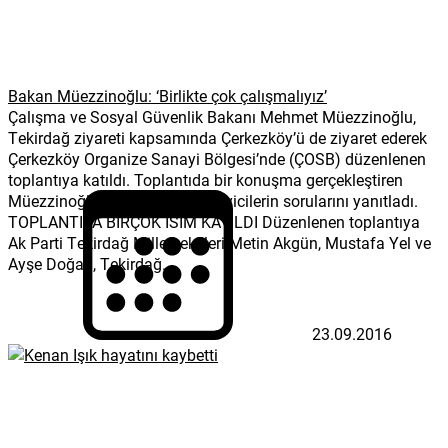
Bakan Müezzinoğlu: ‘Birlikte çok çalışmalıyız’
Çalışma ve Sosyal Güvenlik Bakanı Mehmet Müezzinoğlu,
Tekirdağ ziyareti kapsamında Çerkezköy’ü de ziyaret ederek
Çerkezköy Organize Sanayi Bölgesi’nde (ÇOSB) düzenlenen
toplantıya katıldı. Toplantıda bir konuşma gerçekleştiren
Müezzinoğlu, daha sonra sanayicilerin sorularını yanıtladı.
TOPLANTIYA BİRÇOK İSİM KATILDI Düzenlenen toplantıya
Ak Parti Tekirdağ Milletvekilleri Metin Akgün, Mustafa Yel ve
Ayşe Doğan, Tekirdağ...
23.09.2016