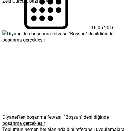
Zeki Gürcün, bazı daire...
16.05.2016
Diyanet'ten boşanma fetvası: “Boşsun” denildiğinde
boşanma gerçekleşir
Toplumun hemen her alanında dini referanslı uygulamalara