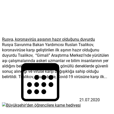
Rusya, koronavirüs aşısının hazır olduğunu duyurdu
Rusya Savunma Bakan Yardımcısı Ruslan Tsalikov,
koronavirüse karşı geliştirilen ilk aşının hazır olduğunu
duyurdu Tsalikov, “Gimali” Araştırma Merkezi’nde yürütülen
aşı çalışmalarında askeri uzmanlar ve bilim insanlarının yer
aldığını belirtti. Aşının denendiği gönüllü deneklerde güvenli
sonuç alındığı ve virüse karşı bağışıklığa sahip olduğu
belirtildi. Tsalikov, “Bu haberle, Covid-19 virüsüne karşı ilk...
21.07.2020