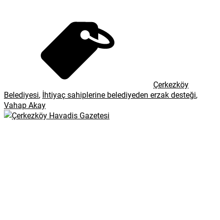
Çerkezköy
Belediyesi
,
İhtiyaç sahiplerine belediyeden erzak desteği
,
Vahap Akay