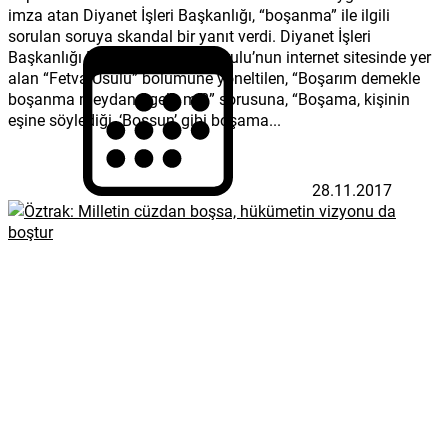
imza atan Diyanet İşleri Başkanlığı, “boşanma” ile ilgili
sorulan soruya skandal bir yanıt verdi. Diyanet İşleri
Başkanlığı Din İşleri Yüksek Kurulu’nun internet sitesinde yer
alan “Fetva Usulü” bölümüne yöneltilen, “Boşarım demekle
boşanma meydana gelir mi?” sorusuna, “Boşama, kişinin
eşine söylediği, ‘Boşsun’ gibi boşama...
28.11.2017