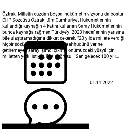
Öztrak: Milletin cüzdan boşsa, hükümetin vizyonu da boştur
CHP Sözcüsü Öztrak, tüm Cumhuriyet Hükümetlerinin
kullandığı kaynağın 4 katını kullanan Saray Hükümetlerinin
bunca kaynağa rağmen Türkiye’yi 2023 hedeflerinin yarısına
bile ulaştıramadığına dikkat çekerek, “20 yılda millete verdiği
hiçbir sözü tutamayan, millete taahhüdünü yerine
getiremeyen saray, şimdi çıkmış önümüzdeki yüzyıl için
milletten yetki istiyor. Pes doğrusu… Sen gelecek 100 yılı...
01.11.2022