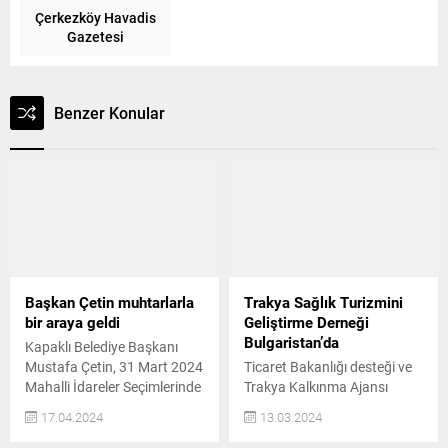
Çerkezköy Havadis
Gazetesi
Benzer Konular
Başkan Çetin muhtarlarla
Trakya Sağlık Turizmini
bir araya geldi
Geliştirme Derneği
Bulgaristan’da
Kapaklı Belediye Başkanı
Mustafa Çetin, 31 Mart 2024
Ticaret Bakanlığı desteği ve
Mahalli İdareler Seçimlerinde
Trakya Kalkınma Ajansı
Kapaklı’da seçimi kazanan
koordinasyonunda Trakya
17.04.2024
13.03.2024
mahalle muhtarlarıyla bir
Sağlık Turizmini Geliştirme
araya gelerek fikir
Derneği tarafından 5-8 Mart