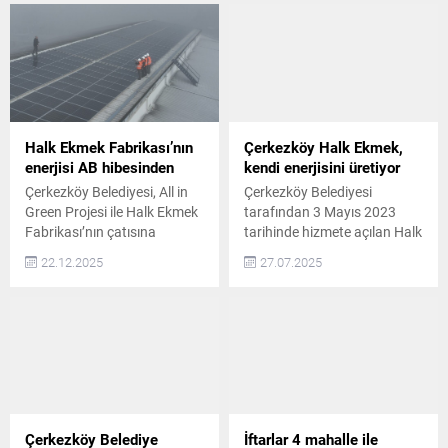
Halk Ekmek Fabrikası’nın
Çerkezköy Halk Ekmek,
enerjisi AB hibesinden
kendi enerjisini üretiyor
Çerkezköy Belediyesi, All in
Çerkezköy Belediyesi
Green Projesi ile Halk Ekmek
tarafından 3 Mayıs 2023
Fabrikası’nın çatısına
tarihinde hizmete açılan Halk
kurduğu GES ile enerjinin
Ekmek Fabrikası, çatı
22.12.2025
27.07.2025
yüzde 60’ini güneşten
kısmına monte edilen güneş
sağlamaya başladı
enerji panelleri sayesinde
Çerkezköy Belediyesi, Avrupa
kendi elektriğini kendi
Birliği destekli All in
üretmeye başladı Çerkezköy
Green Projesi kapsamında
Belediyesi İklim ve Sıfır Atık
Halk Ekmek Fabrikası’nın
Müdürlüğü tarafından
çatısına kurduğu Güneş
hayata geçirilen All in Green
Enerjisi Santrali (GES) ile
projesi kapsamında Halk
elektrik ihtiyacının büyük
Ekmek Fabrikası çatısına
Çerkezköy Belediye
İftarlar 4 mahalle ile