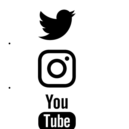
Anasayfa
Akay’a Veziköprülü
Akay’a Veziköprülü mevkidaşın
Paylaş