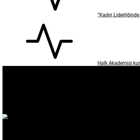
enflasyon
emeklilik
ötv
döviz
otomobil
sağlık
Gündem
Spor
Dünya
Ekonomi
Yaşam
Sağlık
Kültür & Sanat
Köşe Yazıları
Çevre
Eğitim
Emek
Teknoloji
Kapaklı