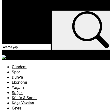
enflasyon
emeklilik
ötv
döviz
otomobil
sağlık
Gündem
Spor
Dünya
Ekonomi
Yaşam
Sağlık
Kültür & Sanat