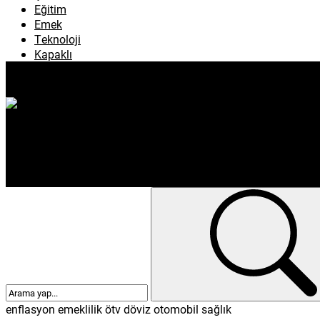
Köşe Yazıları
Çevre
Eğitim
Emek
Teknoloji
Kapaklı