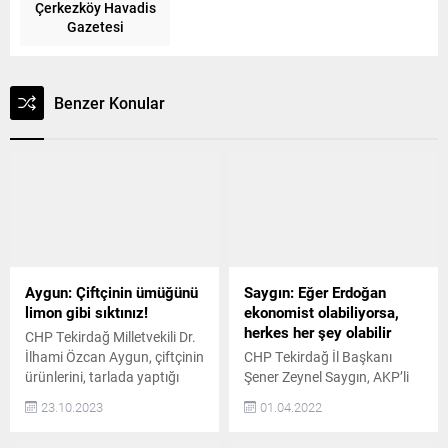
Çerkezköy Havadis
Gazetesi
Benzer Konular
Aygun: Çiftçinin ümüğünü
Saygın: Eğer Erdoğan
limon gibi sıktınız!
ekonomist olabiliyorsa,
herkes her şey olabilir
CHP Tekirdağ Milletvekili Dr.
İlhami Özcan Aygun, çiftçinin
CHP Tekirdağ İl Başkanı
ürünlerini, tarlada yaptığı
Şener Zeynel Saygın, AKP’li
masrafın altında satmak
Cumhurbaşkanı Recep
23.10.2023
01.04.2022
zorunda kaldığını
Tayyip Erdoğan’ın “Ben
vurgulayarak, limon örneğini
ekonomistim, Kılıçdaroğlu