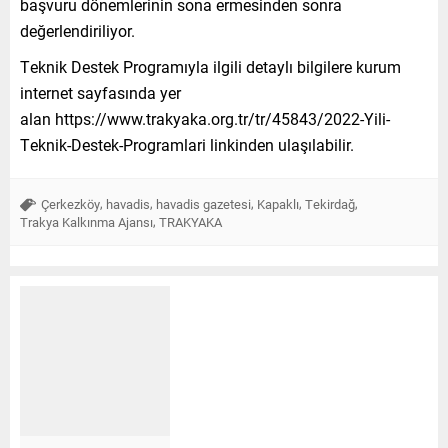
başvuru dönemlerinin sona ermesinden sonra
değerlendiriliyor.
Teknik Destek Programıyla ilgili detaylı bilgilere kurum
internet sayfasında yer
alan
https://www.trakyaka.org.tr/tr/45843/2022-Yili-
Teknik-Destek-Programlari
linkinden ulaşılabilir.
,
,
,
,
,
Çerkezköy
havadis
havadis gazetesi
Kapaklı
Tekirdağ
,
Trakya Kalkınma Ajansı
TRAKYAKA