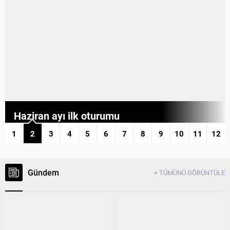
Haziran ayı ilk oturumu
tamamlandı
1
2
3
4
5
6
7
8
9
10
11
12
Gündem
+ TÜMÜNÜ GÖRÜNTÜLE