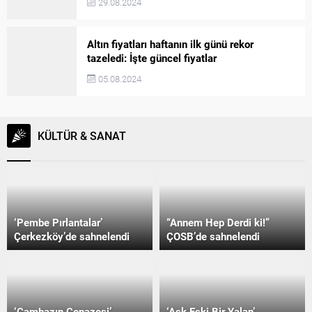
29.08.2024
Altın fiyatları haftanın ilk günü rekor
tazeledi: İşte güncel fiyatlar
05.08.2024
KÜLTÜR & SANAT
‘Pembe Pırlantalar’
“Annem Hep Derdi ki!”
Çerkezköy’de sahnelendi
ÇOSB’de sahnelendi
‘Cambazın Cenazesi’
‘Aşk Eski Bir Yalan’