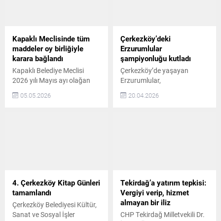
Kapaklı Meclisinde tüm
Çerkezköy’deki
maddeler oy birliğiyle
Erzurumlular
karara bağlandı
şampiyonluğu kutladı
Kapaklı Belediye Meclisi
Çerkezköy’de yaşayan
2026 yılı Mayıs ayı olağan
Erzurumlular,
toplantısının ilk oturumu
Erzurumspor’un Süper Lig’e
05.05.2026
20.04.2026
Kapaklı Belediye Başkanı
çıkışını Cumhuriyet
Mustafa Çetin başkanlığında
Meydanında kutladı
Meclis Salonunda yapıldı.
Cumhuriyet Meydanı’nda bir
Kapaklı Belediye Başkanı
araya gelen çok sayıda
Mustafa Çetin, alınan
Erzurumlu vatandaş, davul
kararların hayırlı olmasını
ve zurna eşliğinde halay
dileyerek ikinci oturumun 7
çekerek tarihi başarıyı
Mayıs 2026 Perşembe günü
doyasıya kutladı. Ellerinde
saat 10.00’da yapılacağını
bayraklarla meydanı
4. Çerkezköy Kitap Günleri
Tekirdağ’a yatırım tepkisi:
ifade etti GÜNDEM
dolduran taraftarlar,
tamamlandı
Vergiyi verip, hizmet
MADDELERİ OKUNDU
tezahüratlar yaparak
almayan bir iliz
Çerkezköy Belediyesi Kültür,
Kapaklı Belediye Meclisi
takımlarına olan desteklerini
Sanat ve Sosyal İşler
CHP Tekirdağ Milletvekili Dr.
2026 yılı...
gösterdi. Renkli görüntülere