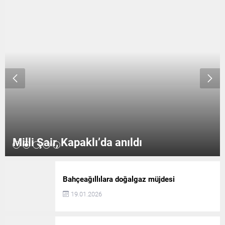
dönüşüm” mesajı verildi
projesinin tanıtım ve açılış
Avrupa Dijital İnovasyon
toplantısı gerçekleştirildi
Merkezleri (EDIH) ağına...
Toplantıda konuşan Kapaklı
Belediye Başkanı Mustafa
Çetin, “Kıymetli çınarlarımızın
ellerinden öpüyorum.
Buradayız ve her zaman
yanınızda olacağız. İyi ki...
Milli Şair, Kapaklı’da anıldı
Bahçeağıllılara doğalgaz müjdesi
19.01.2026