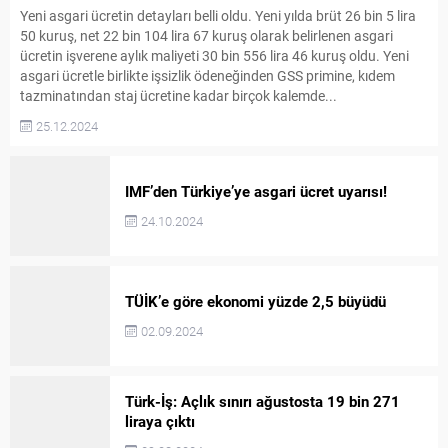
Yeni asgari ücretin detayları belli oldu. Yeni yılda brüt 26 bin 5 lira
50 kuruş, net 22 bin 104 lira 67 kuruş olarak belirlenen asgari
ücretin işverene aylık maliyeti 30 bin 556 lira 46 kuruş oldu. Yeni
asgari ücretle birlikte işsizlik ödeneğinden GSS primine, kıdem
tazminatından staj ücretine kadar birçok kalemde...
25.12.2024
IMF’den Türkiye’ye asgari ücret uyarısı!
24.10.2024
TÜİK’e göre ekonomi yüzde 2,5 büyüdü
02.09.2024
Türk-İş: Açlık sınırı ağustosta 19 bin 271
liraya çıktı