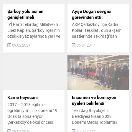
Şarköy yolu acilen
Ayşe Doğan sevgisi
genişletilmeli
görevinden etti!
İYİ Parti Tekirdağ Milletvekili
AKP Çerkezköy İlçe Kadın
Enez Kaplan, Şarköy ilçesinin
Kolları Teşkilatı, dün akşam
özellikle yaz aylarında yerli ve
saatlerinde Tekirdağ’dan
yabancı turistler tarafından
gelen İl Kadın Kolları Başkanı
09.02.2021
06.01.2017
yoğun bir şekilde
tarafından görevden alındı.
kullanıldığını söyledi Kaplan,
‘Çalışmaları yeterli
Tekirdağ – Malkara arasında
bulunmadığı’ gerekçesiyle
D110 karayolundan ayrılan
görevden alınan AKP
ve Şarköy’e ulaşım sağlayan
Çerkezköy Kadın Kolları
D555 karayolunun büyük bir
Başkanı Rüveyda Akbay ve
bölümünün gidiş-geliş tek
ekibine basın açıklaması
şeritli olduğunu bunun da
yapma izni bile tanınmadı.
trafik yoğunluğuna yol
Öte yandan AKP kulisleri,
Karne heyecanı
Encümen ve komisyon
açtığını, keskin virajlar...
Akbay ve ekibinin asıl
üyeleri belirlendi
2017 – 2018 eğitim –
görevden alınma nedeninin...
öğretim yılının ilk dönemi 19
Tekirdağ Büyükşehir
Ocak’ta sona eriyor.
Belediyesi Nisan 2022
Çerkezköy’de okul öncesi,
Dönemi Meclis Toplantısı,
ilkokul, ortaokul ve liselerde
Tekirdağ Büyükşehir
19.01.2018
14.04.2022