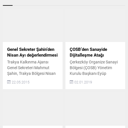
Genel Sekreter Şahin’den
ÇOSB’den Sanayide
Nisan Ayı değerlendirmesi
Dijitalleşme Atağı
Trakya Kalkınma Ajansı
Çerkezköy Organize Sanayi
Genel Sekreteri Mahmut
Bölgesi (ÇOSB) Yönetim
Şahin, Trakya Bölgesi Nisan
Kurulu Başkanı Eyüp
ayı ekonomi verilerini
Sözdinler tarafından yapılan
22.05.2015
02.01.2019
değerlendirdi. “TEKİRDAĞ
açıklama kapsamında
209 MİLYON DOLAR
ülkemiz açısından çok ciddi
İHRACAT GERÇEKLEŞTİRDİ”
bir model haline geleceği
Trakya Bölgesi Nisan ayı
öngörülen Sanayide
ekonomi verileri hakkında
Dijitalleşme konusunda
açıklamalarda bulunan
yürütülen Sanayide Dijital
Genel Sekreter Şahin yaptığı
Dönüşüm Eğitim ve
açıklamada “Türkiye
Danışmanlık Merkez Projesi