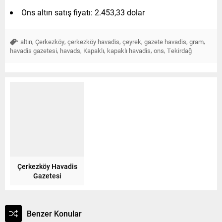
Ons altın satış fiyatı: 2.453,33 dolar
,
,
,
,
,
,
altın
Çerkezköy
çerkezköy havadis
çeyrek
gazete havadis
gram
,
,
,
,
,
havadis gazetesi
havads
Kapaklı
kapaklı havadis
ons
Tekirdağ
Çerkezköy Havadis
Gazetesi
Benzer Konular