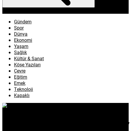
enflasyon
emeklilik
ötv
döviz
otomobil
sağlık
Gündem
Spor
Dünya
Ekonomi
Yaşam
Sağlık
Kültür & Sanat
Köşe Yazıları
Çevre
Eğitim
Emek
Teknoloji
Kapaklı