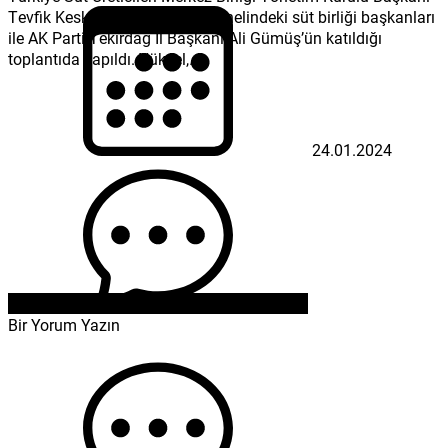
Tevfik Keskin ve Tekirdağ’ın genelindeki süt birliği başkanları
ile AK Parti Tekirdağ İl Başkanı Ali Gümüş’ün katıldığı
toplantıda yapıldı. Yüksel,...
24.01.2024
Bir Yorum Yazın