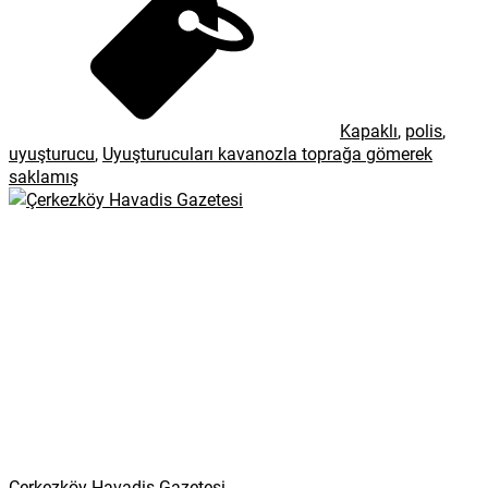
Kapaklı
,
polis
,
uyuşturucu
,
Uyuşturucuları kavanozla toprağa gömerek
saklamış
Çerkezköy Havadis Gazetesi