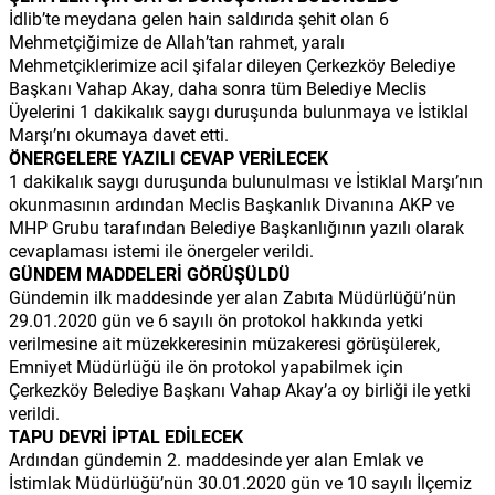
İdlib’te meydana gelen hain saldırıda şehit olan 6
Mehmetçiğimize de Allah’tan rahmet, yaralı
Mehmetçiklerimize acil şifalar dileyen Çerkezköy Belediye
Başkanı Vahap Akay, daha sonra tüm Belediye Meclis
Üyelerini 1 dakikalık saygı duruşunda bulunmaya ve İstiklal
Marşı’nı okumaya davet etti.
ÖNERGELERE YAZILI CEVAP VERİLECEK
1 dakikalık saygı duruşunda bulunulması ve İstiklal Marşı’nın
okunmasının ardından Meclis Başkanlık Divanına AKP ve
MHP Grubu tarafından Belediye Başkanlığının yazılı olarak
cevaplaması istemi ile önergeler verildi.
GÜNDEM MADDELERİ GÖRÜŞÜLDÜ
Gündemin ilk maddesinde yer alan Zabıta Müdürlüğü’nün
29.01.2020 gün ve 6 sayılı ön protokol hakkında yetki
verilmesine ait müzekkeresinin müzakeresi görüşülerek,
Emniyet Müdürlüğü ile ön protokol yapabilmek için
Çerkezköy Belediye Başkanı Vahap Akay’a oy birliği ile yetki
verildi.
TAPU DEVRİ İPTAL EDİLECEK
Ardından gündemin 2. maddesinde yer alan Emlak ve
İstimlak Müdürlüğü’nün 30.01.2020 gün ve 10 sayılı İlçemiz