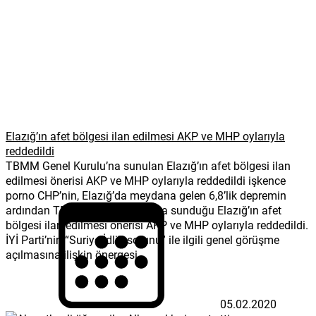
Elazığ’ın afet bölgesi ilan edilmesi AKP ve MHP oylarıyla
reddedildi
TBMM Genel Kurulu’na sunulan Elazığ’ın afet bölgesi ilan
edilmesi önerisi AKP ve MHP oylarıyla reddedildi işkence
porno CHP’nin, Elazığ’da meydana gelen 6,8’lik depremin
ardından TBMM Genel Kurulu’na sunduğu Elazığ’ın afet
bölgesi ilan edilmesi önerisi AKP ve MHP oylarıyla reddedildi.
İYİ Parti’nin “Suriye-İdlib sorunu” ile ilgili genel görüşme
açılmasına ilişkin önergesi...
05.02.2020