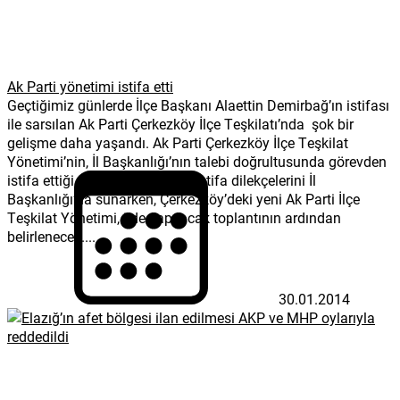
Ak Parti yönetimi istifa etti
Geçtiğimiz günlerde İlçe Başkanı Alaettin Demirbağ’ın istifası
ile sarsılan Ak Parti Çerkezköy İlçe Teşkilatı’nda şok bir
gelişme daha yaşandı. Ak Parti Çerkezköy İlçe Teşkilat
Yönetimi’nin, İl Başkanlığı’nın talebi doğrultusunda görevden
istifa ettiği öğrenildi. Yönetim istifa dilekçelerini İl
Başkanlığı’na sunarken, Çerkezköy’deki yeni Ak Parti İlçe
Teşkilat Yönetimi, ilde yapılacak toplantının ardından
belirlenecek....
30.01.2014