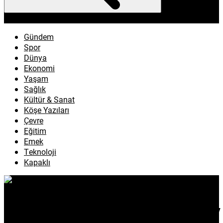
enflasyon
emeklilik
ötv
döviz
otomobil
sağlık
Gündem
Spor
Dünya
Ekonomi
Yaşam
Sağlık
Kültür & Sanat
Köşe Yazıları
Çevre
Eğitim
Emek
Teknoloji
Kapaklı