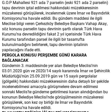
G.O.P Mahallesi 921 ada 7 parselin (eski 921 ada 2 parselin)
tapu devrinin iptal edilmesi hakkındaki müzekkeresinin
müzakeresi görüşülerek, incelenmek üzere İmar ve Bayındırlık
Komisyonu’na havale edildi. Bu gündem maddesi ile ilgili
Meclise bilgi veren Çerkezköy Belediye Başkanı Vahap Akay,
söz konusu parselin tapu devrinin şartlı olarak Türk Hava
Kurumu’na devredildiğini fakat 2 yıl içerisinde Türk Hava
Kurumu tarafından parsel ile ilgili bir tasarrufta
bulunulmadığını belirterek, tapu devrinin iptalinin
yapılacağını ifade etti.
PERGOLA KONUSU PERŞEMBE GÜNÜ KARARA
BAĞLANACAK
Gündemin 3. maddesinde yer alan Belediye Meclisi’nin
03.01.2020 gün ve 2020/14 sayılı kararında İmar ve Şehircilik
Müdürlüğü’nün 25.09.2019 gün ve 15 sayılı pergolalar
(gölgelik) hakkındaki müzekkeresinin daha detaylı bir şekilde
incelenebilmesi amacıyla görüşmelere devam edilmesi
sonraki Meclis’te gündeme getirilmesi kararı alındığından bu
konunun Belediye Meclisi’nde görüşülmesinin müzakeresi
görüşülerek, son kez oy birliği ile İmar ve Bayındırlık
Komisyonu’na havale edildi.