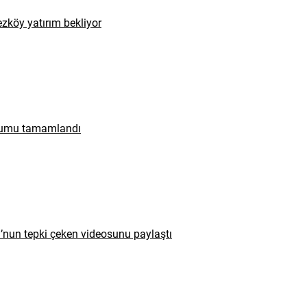
zköy yatırım bekliyor
urumu tamamlandı
u’nun tepki çeken videosunu paylaştı