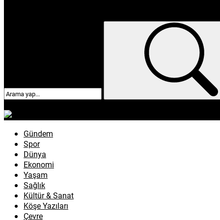
enflasyon
emeklilik
ötv
döviz
otomobil
sağlık
Gündem
Spor
Dünya
Ekonomi
Yaşam
Sağlık
Kültür & Sanat
Köşe Yazıları
Çevre