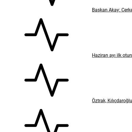
Başkan Akay: Çerke
Haziran ayı ilk ot
Öztrak, Kılıçdaroğl