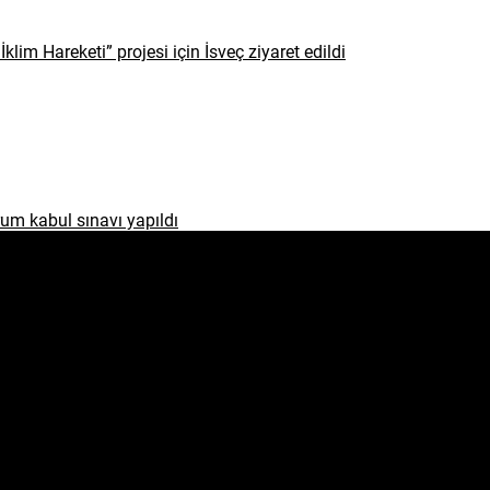
İklim Hareketi” projesi için İsveç ziyaret edildi
um kabul sınavı yapıldı