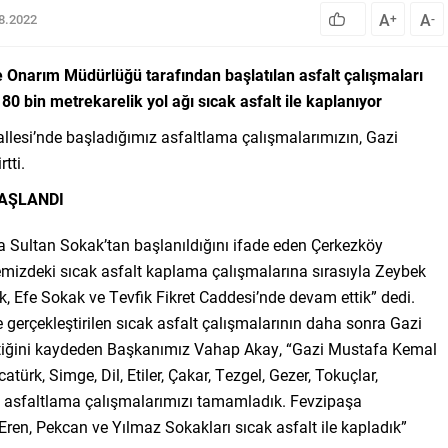
A
A
08.2022
+
-
Onarım Müdürlüğü tarafından başlatılan asfalt çalışmaları
 bin metrekarelik yol ağı sıcak asfalt ile kaplanıyor
lesi’nde başladığımız asfaltlama çalışmalarımızın, Gazi
tti.
AŞLANDI
na Sultan Sokak’tan başlanıldığını ifade eden Çerkezköy
mizdeki sıcak asfalt kaplama çalışmalarına sırasıyla Zeybek
, Efe Sokak ve Tevfik Fikret Caddesi’nde devam ettik” dedi.
erçekleştirilen sıcak asfalt çalışmalarının daha sonra Gazi
iğini kaydeden Başkanımız Vahap Akay, “Gazi Mustafa Kemal
rk, Simge, Dil, Etiler, Çakar, Tezgel, Gezer, Tokuçlar,
a asfaltlama çalışmalarımızı tamamladık. Fevzipaşa
en, Pekcan ve Yılmaz Sokakları sıcak asfalt ile kapladık”