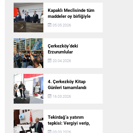
Kapaklı Meclisinde tüm
maddeler oy birliğiyle
karara bağlandı
05.05.2026
Çerkezköy’deki
Erzurumlular
şampiyonluğu kutladı
20.04.2026
4. Çerkezköy Kitap
Günleri tamamlandı
16.03.2026
Tekirdağ’a yatırım
tepkisi: Vergiyi verip,
hizmet almayan bir iliz
03.03.2026