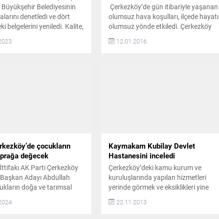
 Büyükşehir Belediyesinin
Çerkezköy’de gün itibariyle yaşanan
larını denetledi ve dört
olumsuz hava koşulları, ilçede hayatı
i belgelerini yeniledi. Kalite,
olumsuz yönde etkiledi. Çerkezköy
 Memnuniyeti, Çevre ve İş
şehitliğinde yer alan dev Türk
2023
12.01.2016
Güvenliği Yönetim Sistemleri
bayrağı fırtınanın etkisiyle hasar
ları denetlenerek yeniden
gördü ve gönderden indirildi. HASAR
irildi. Haziran ayındaki
GÖREN BAYRAK İNDİRİLDİ
sonrasında düzenlenen yeni
Çerkezköy’de gün itibariye sıcak
leri kuruma teslim edildi
ama şiddetli lodos rüzgarı etkili
detaylı denetimi sonucu
olduğu bir hava vardı. Rüzgarın
ak kazanılan Entegre
etkisi ilçede hayatı olumsuz yönde
istemleri belgeleri...
etkiledi....
rkezköy’de çocukların
Kaymakam Kubilay Devlet
oprağa değecek
Hastanesini inceledi
ttifakı AK Parti Çerkezköy
Çerkezköy’deki kamu kurum ve
 Başkan Adayı Abdullah
kuruluşlarında yapılan hizmetleri
ukların doğa ve tarımsal
yerinde görmek ve eksiklikleri yine
lerden uzak büyümelerini
yerinde tespit etmek amacıyla
2024
22.11.2013
ve üretime katkı
ziyaretlerde bulunan Kaymakam
arı amacıyla “Toprak
Metin Kubilay, bu kapsamda