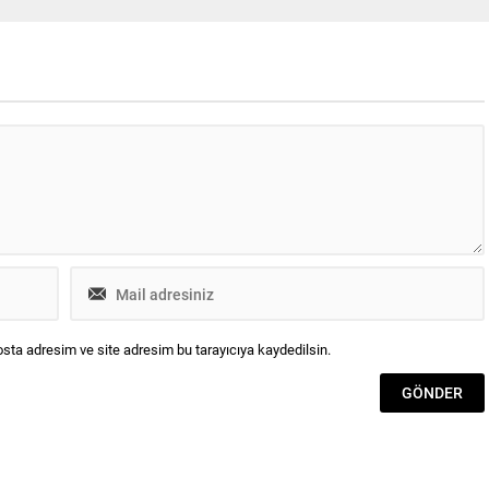
” hayata geçireceklerini
Çerkezköy Devlet Hastanesi’ni
Şehirlerin giderek
ziyaret etti İlçe genelinde kamu
ığı ve tarım alanlarının
kurum ve kuruluşlarını ziyaret eden
 günümüzde çocuklar da bu
Kaymakam Metin Kubilay, yapılan
uktan paylarını alıyor.
hizmetleri yerinde görmek ve
rın giderek arttığı ve hızlı
eksiklikleri yine yerinde tespit etmek
şmenin yaşandığı
amacıyla...
y’de...
sta adresim ve site adresim bu tarayıcıya kaydedilsin.