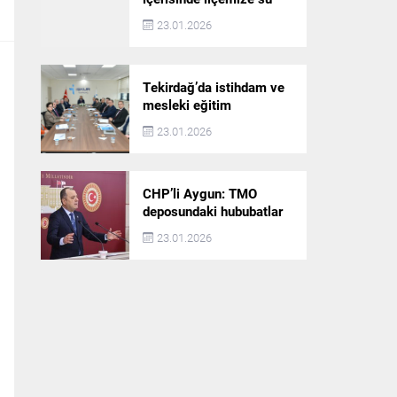
akışı başlatılacak
23.01.2026
Tekirdağ’da istihdam ve
mesleki eğitim
politikaları değerlendirildi
23.01.2026
CHP’li Aygun: TMO
deposundaki hububatlar
çalındı!
23.01.2026