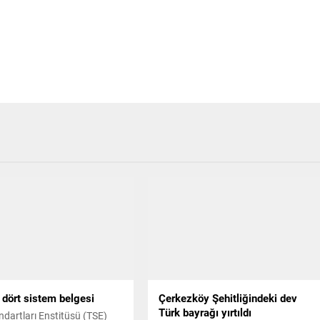
 dört sistem belgesi
Çerkezköy Şehitliğindeki dev
Türk bayrağı yırtıldı
ndartları Enstitüsü (TSE)