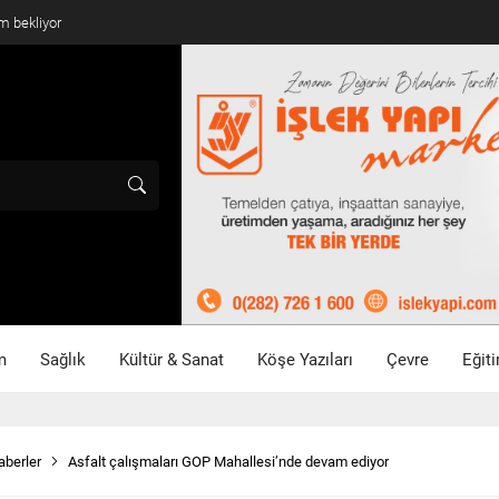
mlandı
m
Sağlık
Kültür & Sanat
Köşe Yazıları
Çevre
Eğit
aberler
Asfalt çalışmaları GOP Mahallesi’nde devam ediyor