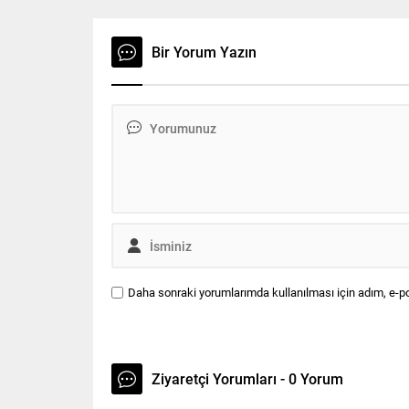
teslimlerinin ardından evraklarını
Projesini
tam olarak teslim eden başvuru
söyledi. 
sahiplerine ait projelerin
betonlaşt
Bir Yorum Yazın
değerlendirme aşamasına geçildi.
azaldığı
Trakya Kalkınma Ajansı 2015 Yılı
olumsuzl
Mali Destek Programları aracılığıyla
Fabrikala
TR21...
sanayile
Çerkezkö
Daha sonraki yorumlarımda kullanılması için adım, e-po
Ziyaretçi Yorumları - 0 Yorum