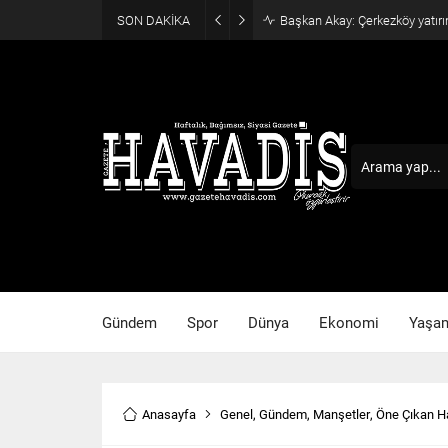
SON DAKİKA
Haziran ayı ilk oturumu tama
Gündem
Spor
Dünya
Ekonomi
Yaşa
Anasayfa
Genel
,
Gündem
,
Manşetler
,
Öne Çıkan H