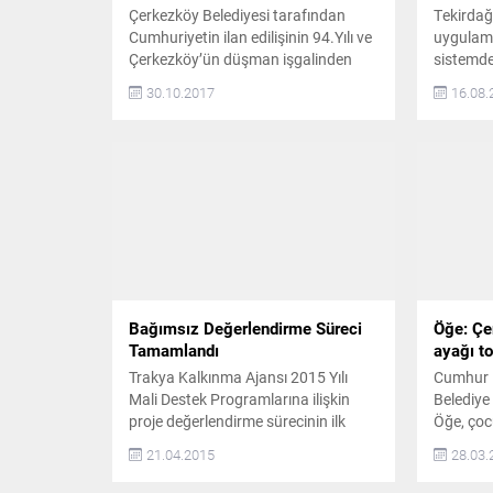
Çerkezköy Belediyesi tarafından
Tekirdağ
Cumhuriyetin ilan edilişinin 94.Yılı ve
uygulama
Çerkezköy’ün düşman işgalinden
sistemdek
kurtuluşunun 95. Yılı nedeni ile
Vatandaş
30.10.2017
16.08.
düzenlenen 4. Geleneksel Kurtuluş
Sağlığı 
Koşusu 250 sporcunun katılımı ile
uygulama
yapıldı Çerkezköy Cumhuriyet
belgelend
Meydanı önünde start alan yarış
denetim 
Atatürk Caddesi istikametine devam
TSE belge
ederken, sporcular Kahve Sarayı
TSE’nin 
önünden dönerek yeniden Çerkezköy
almaya h
Cumhuriyet Meydanı’nda bulunan
Yönetim S
Atatürk Anıtı...
Bağımsız Değerlendirme Süreci
Öğe: Çe
Tamamlandı
ayağı t
Trakya Kalkınma Ajansı 2015 Yılı
Cumhur İ
Mali Destek Programlarına ilişkin
Belediye
proje değerlendirme sürecinin ilk
Öğe, çoc
ayağı olan bağımsız değerlendirme
faaliyet
21.04.2015
28.03.
süreci tamamlandı. 20 Mart 2015
önlemek 
tarihinde sona eren proje
sağlamal