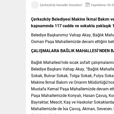
Çerkezköy Havadis Gazetesi
Yayınlama: 02.
Çerkezköy Belediyesi Makine İkmal Bakım ve 
kapsamında 117 cadde ve sokakta yaklaşık 180
Belediye Başkanımız Vahap Akay, Bağlık Mahal
Osman Paşa Mahallemizde devam ettiğini belir
ÇALIŞMALARA BAĞLIK MAHALLESİ’NDEN B
Bağlık Mahallesi’nde sıcak asfalt çalışmaları
Belediye Başkanı Vahap Akay, “Bağlık Mahalle
Sokak, Bulvar Sokak, Tolga Sokak, Fulya Sokak
Makine İkmal Bakım ve Onarım Müdürlüğü’nce g
Mustafa Kemal Paşa Mahallemizde devam ett
Paşa Mahallemizde Konyalı, Hasan Çavuş, Kocatü
Bayraktar, Mescit, Kaş ve Haskolar Sokaklard
Mahallemizde de İsa Çavuş, Akman, Sevecen, Er