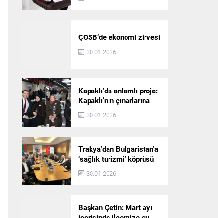
ÇOSB’de ekonomi zirvesi
30.01.2026
Kapaklı’da anlamlı proje:
Kapaklı’nın çınarlarına
dijital vefa köprüsü
30.01.2026
Trakya’dan Bulgaristan’a
‘sağlık turizmi’ köprüsü
30.01.2026
Başkan Çetin: Mart ayı
içerisinde ilçemize su