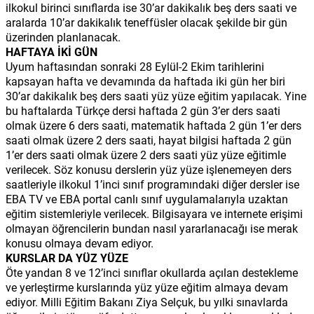
ilkokul birinci sınıflarda ise 30’ar dakikalık beş ders saati ve
aralarda 10’ar dakikalık teneffüsler olacak şekilde bir gün
üzerinden planlanacak.
HAFTAYA İKİ GÜN
Uyum haftasından sonraki 28 Eylül-2 Ekim tarihlerini
kapsayan hafta ve devamında da haftada iki gün her biri
30’ar dakikalık beş ders saati yüz yüze eğitim yapılacak. Yine
bu haftalarda Türkçe dersi haftada 2 gün 3’er ders saati
olmak üzere 6 ders saati, matematik haftada 2 gün 1’er ders
saati olmak üzere 2 ders saati, hayat bilgisi haftada 2 gün
1’er ders saati olmak üzere 2 ders saati yüz yüze eğitimle
verilecek. Söz konusu derslerin yüz yüze işlenemeyen ders
saatleriyle ilkokul 1’inci sınıf programındaki diğer dersler ise
EBA TV ve EBA portal canlı sınıf uygulamalarıyla uzaktan
eğitim sistemleriyle verilecek. Bilgisayara ve internete erişimi
olmayan öğrencilerin bundan nasıl yararlanacağı ise merak
konusu olmaya devam ediyor.
KURSLAR DA YÜZ YÜZE
Öte yandan 8 ve 12’inci sınıflar okullarda açılan destekleme
ve yerleştirme kurslarında yüz yüze eğitim almaya devam
ediyor. Milli Eğitim Bakanı Ziya Selçuk, bu yılki sınavlarda