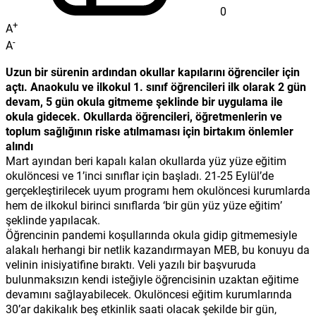
0
+
A
-
A
Uzun bir sürenin ardından okullar kapılarını öğrenciler için
açtı. Anaokulu ve ilkokul 1. sınıf öğrencileri ilk olarak 2 gün
devam, 5 gün okula gitmeme şeklinde bir uygulama ile
okula gidecek. Okullarda öğrencileri, öğretmenlerin ve
toplum sağlığının riske atılmaması için birtakım önlemler
alındı
Mart ayından beri kapalı kalan okullarda yüz yüze eğitim
okulöncesi ve 1’inci sınıflar için başladı. 21-25 Eylül’de
gerçekleştirilecek uyum programı hem okulöncesi kurumlarda
hem de ilkokul birinci sınıflarda ‘bir gün yüz yüze eğitim’
şeklinde yapılacak.
Öğrencinin pandemi koşullarında okula gidip gitmemesiyle
alakalı herhangi bir netlik kazandırmayan MEB, bu konuyu da
velinin inisiyatifine bıraktı. Veli yazılı bir başvuruda
bulunmaksızın kendi isteğiyle öğrencisinin uzaktan eğitime
devamını sağlayabilecek. Okulöncesi eğitim kurumlarında
30’ar dakikalık beş etkinlik saati olacak şekilde bir gün,