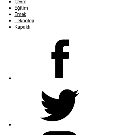
Çevre
Eğitim
Emek
Teknoloji
Kapaklı