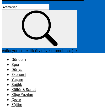
enflasyon
emeklilik
ötv
döviz
otomobil
sağlık
Gündem
Spor
Dünya
Ekonomi
Yaşam
Sağlık
Kültür & Sanat
Köşe Yazıları
Çevre
Eğitim