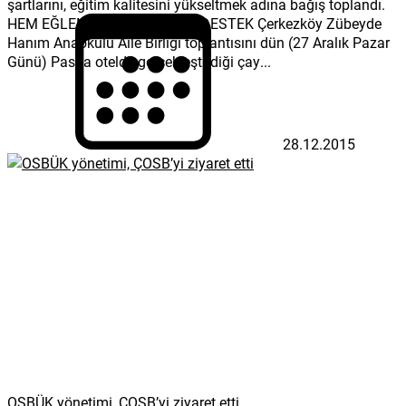
şartlarını, eğitim kalitesini yükseltmek adına bağış toplandı.
HEM EĞLENCE HEM EĞİTİME DESTEK Çerkezköy Zübeyde
Hanım Anaokulu Aile Birliği toplantısını dün (27 Aralık Pazar
Günü) Pasha otelde gerçekleştirdiği çay...
28.12.2015
OSBÜK yönetimi, ÇOSB’yi ziyaret etti