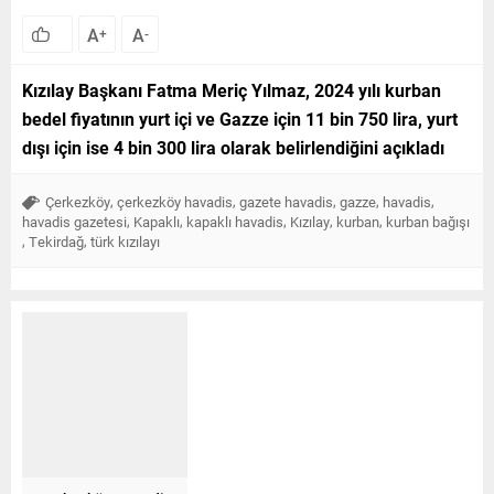
Çerkezköy Havadis Gazetesi
Yayınlama: 14.05.2024
A
A
+
-
Kızılay Başkanı Fatma Meriç Yılmaz, 2024 yılı kurban
bedel fiyatının yurt içi ve Gazze için 11 bin 750 lira, yurt
dışı için ise 4 bin 300 lira olarak belirlendiğini açıkladı
,
,
,
,
,
Çerkezköy
çerkezköy havadis
gazete havadis
gazze
havadis
,
,
,
,
,
havadis gazetesi
Kapaklı
kapaklı havadis
Kızılay
kurban
kurban bağışı
,
,
Tekirdağ
türk kızılayı