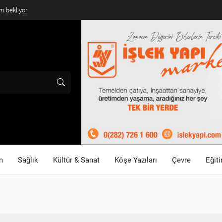
m bekliyor
m
Sağlık
Kültür & Sanat
Köşe Yazıları
Çevre
Eğit