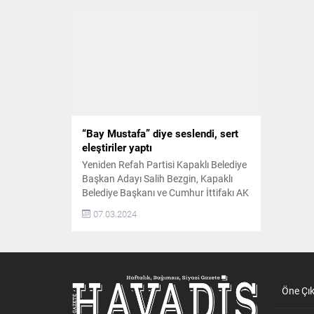
“Bay Mustafa” diye seslendi, sert
eleştiriler yaptı
Yeniden Refah Partisi Kapaklı Belediye
Başkan Adayı Salih Bezgin, Kapaklı
Belediye Başkanı ve Cumhur İttifakı AK
Parti adayı Mustafa Çetin’e “Bay
07.03.2024
Mustafa diye seslenerek, sert
eleştirilerde bulundu. AK Parti eski
Kapaklı İlçe Başkanı olan ve 31 Mart
seçimleri için AK Parti’den belediye
başkan aday adayı olan Salih Bezgin,
yıldızının barışmadığı...
Öne Çı