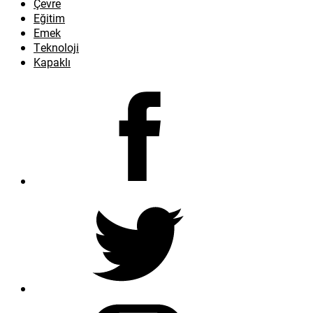
Çevre
Eğitim
Emek
Teknoloji
Kapaklı