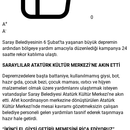
0
+
A
-
A
Saray Belediyesinin 6 Şubat’ta yaşanan büyük depremin
ardından bölgeye yardım amacıyla düzenlediği kampanya 24
saatte rekor katılıma ulaştı.
SARAYLILAR ATATÜRK KÜLTÜR MERKEZİ’NE AKIN ETTİ
Depremzedelere başta battaniye, kullanılmamış giysi, bot,
hazır gıda, çocuk bezi, çocuk maması, ısıtıcı ve hijyen
malzemeleri olmak üzere yardımlarını ulaştırmak isteyen
vatandaşlar Saray Belediyesi Atatürk Kültür Merkezi’ne akın
etti. Afet koordinasyon merkezine dönüştürülen Atatürk
Kültür Merkezi’nde mesai kavramı gözetmeksizin çalışan
belediye personeli gelen yardımları tasnif ederek taşınmaya
hazır hale getirdi.
“İKİNCİ EL GİYSİ GETİRİLMEMESİNİ RİCA EDİYORUZ”