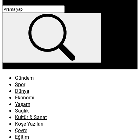
enflasyon
emeklilik
ötv
döviz
otomobil
sağlık
Gündem
Spor
Dünya
Ekonomi
Yaşam
Sağlık
Kültür & Sanat
Köşe Yazıları
Çevre
Eğitim