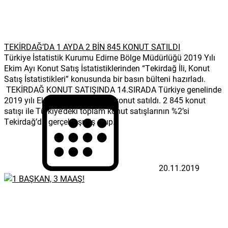
TEKİRDAĞ’DA 1 AYDA 2 BİN 845 KONUT SATILDI
Türkiye İstatistik Kurumu Edirne Bölge Müdürlüğü 2019 Yılı
Ekim Ayı Konut Satış İstatistiklerinden “Tekirdağ İli, Konut
Satış İstatistikleri” konusunda bir basın bülteni hazırladı.
TEKİRDAĞ KONUT SATIŞINDA 14.SIRADA Türkiye genelinde
2019 yılı Ekim ayında 142 810 konut satıldı. 2 845 konut
satışı ile Türkiye’deki toplam konut satışlarının %2’si
Tekirdağ’da gerçekleşmiş olup...
20.11.2019