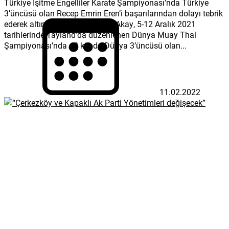
Türkiye İşitme Engelliler Karate Şampiyonası’nda Türkiye
3’üncüsü olan Recep Emrin Eren’i başarılarından dolayı tebrik
ederek altın hediye etti Başkan Akay, 5-12 Aralık 2021
tarihlerinde Tayland’da düzenlenen Dünya Muay Thai
Şampiyonası’nda 48 kiloda Dünya 3’üncüsü olan...
11.02.2022