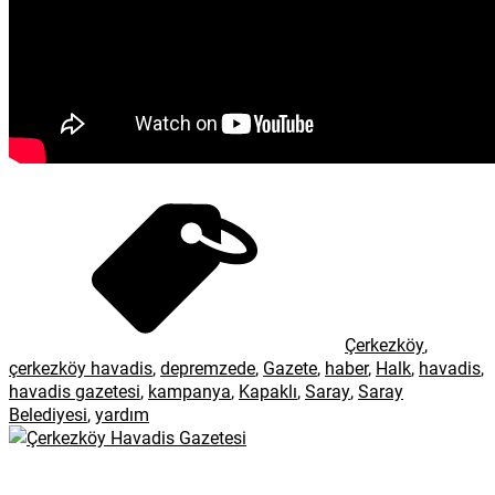
Çerkezköy
,
çerkezköy havadis
,
depremzede
,
Gazete
,
haber
,
Halk
,
havadis
,
havadis gazetesi
,
kampanya
,
Kapaklı
,
Saray
,
Saray
Belediyesi
,
yardım