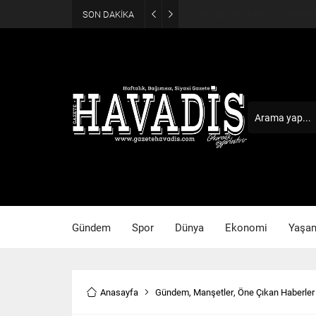
SON DAKİKA
Haziran ayı ilk oturumu tama
Gündem
Spor
Dünya
Ekonomi
Yaşa
Anasayfa
Gündem
,
Manşetler
,
Öne Çıkan Haberler