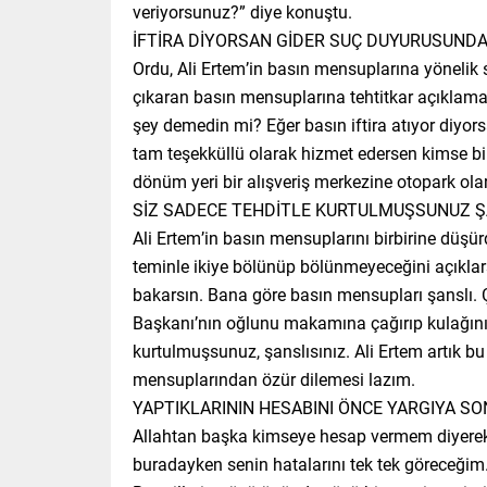
veriyorsunuz?” diye konuştu.
İFTİRA DİYORSAN GİDER SUÇ DUYURUSUND
Ordu, Ali Ertem’in basın mensuplarına yönelik s
çıkaran basın mensuplarına tehtitkar açıklam
şey demedin mi? Eğer basın iftira atıyor diyo
tam teşekküllü olarak hizmet edersen kimse bi
dönüm yeri bir alışveriş merkezine otopark ola
SİZ SADECE TEHDİTLE KURTULMUŞSUNUZ Ş
Ali Ertem’in basın mensuplarını birbirine düş
teminle ikiye bölünüp bölünmeyeceğini açıklarsı
bakarsın. Bana göre basın mensupları şanslı.
Başkanı’nın oğlunu makamına çağırıp kulağını ç
kurtulmuşsunuz, şanslısınız. Ali Ertem artık b
mensuplarından özür dilemesi lazım.
YAPTIKLARININ HESABINI ÖNCE YARGIYA S
Allahtan başka kimseye hesap vermem diyer
buradayken senin hatalarını tek tek göreceğim.