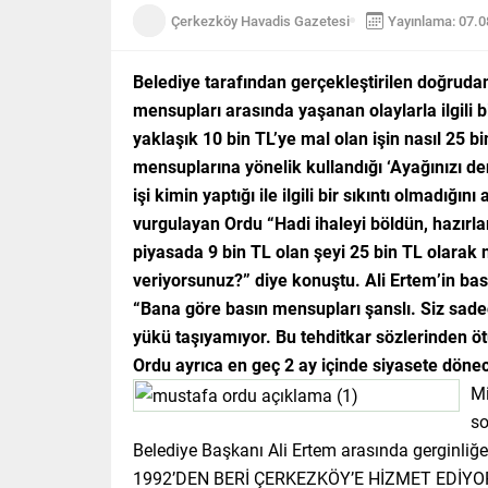
Çerkezköy Havadis Gazetesi
Yayınlama: 07.
Belediye tarafından gerçekleştirilen doğrudan
mensupları arasında yaşanan olaylarla ilgili
yaklaşık 10 bin TL’ye mal olan işin nasıl 25 b
mensuplarına yönelik kullandığı ‘Ayağınızı den
işi kimin yaptığı ile ilgili bir sıkıntı olmadı
vurgulayan Ordu “Hadi ihaleyi böldün, hazırl
piyasada 9 bin TL olan şeyi 25 bin TL olarak n
veriyorsunuz?” diye konuştu. Ali Ertem’in ba
“Bana göre basın mensupları şanslı. Siz sadec
yükü taşıyamıyor. Bu tehditkar sözlerinden ö
Ordu ayrıca en geç 2 ay içinde siyasete dönec
Mi
so
Belediye Başkanı Ali Ertem arasında gerginliğe 
1992’DEN BERİ ÇERKEZKÖY’E HİZMET EDİY