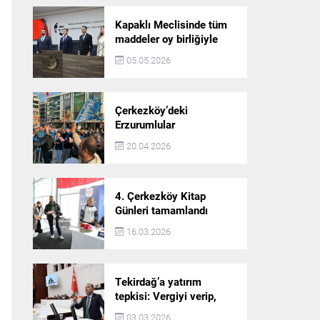
Kapaklı Meclisinde tüm
maddeler oy birliğiyle
karara bağlandı
05.05.2026
Çerkezköy’deki
Erzurumlular
şampiyonluğu kutladı
20.04.2026
4. Çerkezköy Kitap
Günleri tamamlandı
16.03.2026
Tekirdağ’a yatırım
tepkisi: Vergiyi verip,
hizmet almayan bir iliz
03.03.2026