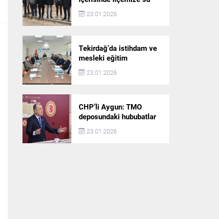
akışı başlatılacak
23.01.2026
Tekirdağ’da istihdam ve
mesleki eğitim
politikaları değerlendirildi
23.01.2026
CHP’li Aygun: TMO
deposundaki hububatlar
çalındı!
23.01.2026