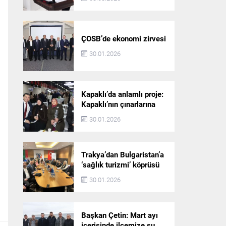
ÇOSB’de ekonomi zirvesi
30.01.2026
Kapaklı’da anlamlı proje:
Kapaklı’nın çınarlarına
dijital vefa köprüsü
30.01.2026
Trakya’dan Bulgaristan’a
‘sağlık turizmi’ köprüsü
30.01.2026
Başkan Çetin: Mart ayı
içerisinde ilçemize su