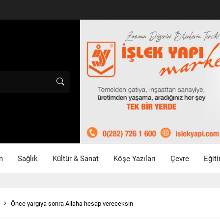
mlandı
m
Sağlık
Kültür & Sanat
Köşe Yazıları
Çevre
Eğit
Önce yargıya sonra Allaha hesap vereceksin