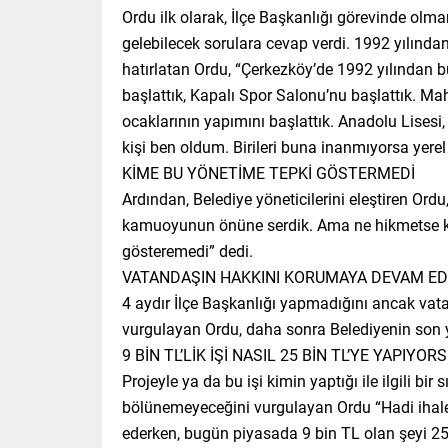
Ordu ilk olarak, İlçe Başkanlığı görevinde o
gelebilecek sorulara cevap verdi. 1992 yılından
hatırlatan Ordu, “Çerkezköy’de 1992 yılından b
başlattık, Kapalı Spor Salonu’nu başlattık. Mah
ocaklarının yapımını başlattık. Anadolu Lisesi,
kişi ben oldum. Birileri buna inanmıyorsa yerel
KİME BU YÖNETİME TEPKİ GÖSTERMEDİ
Ardından, Belediye yöneticilerini eleştiren Ord
kamuoyunun önüne serdik. Ama ne hikmetse ka
gösteremedi” dedi.
VATANDAŞIN HAKKINI KORUMAYA DEVAM ED
4 aydır İlçe Başkanlığı yapmadığını ancak vat
vurgulayan Ordu, daha sonra Belediyenin son y
9 BİN TL’LİK İŞİ NASIL 25 BİN TL’YE YAPIYOR
Projeyle ya da bu işi kimin yaptığı ile ilgili bi
bölünemeyeceğini vurgulayan Ordu “Hadi ihaley
ederken, bugün piyasada 9 bin TL olan şeyi 25 