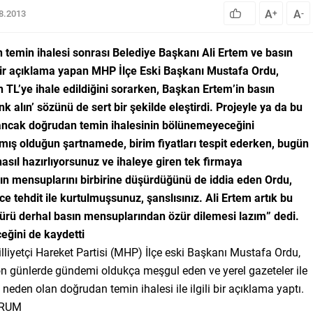
A
A
08.2013
+
-
 temin ihalesi sonrası Belediye Başkanı Ali Ertem ve basın
 bir açıklama yapan MHP İlçe Eski Başkanı Mustafa Ordu,
in TL’ye ihale edildiğini sorarken, Başkan Ertem’in basın
k alın’ sözünü de sert bir şekilde eleştirdi. Projeyle ya da bu
ğını ancak doğrudan temin ihalesinin bölünemeyeceğini
amış olduğun şartnamede, birim fiyatları tespit ederken, bugün
asıl hazırlıyorsunuz ve ihaleye giren tek firmaya
sın mensuplarını birbirine düşürdüğünü de iddia eden Ordu,
e tehdit ile kurtulmuşsunuz, şanslısınız. Ali Ertem artık bu
türü derhal basın mensuplarından özür dilemesi lazım” dedi.
eğini de kaydetti
lliyetçi Hareket Partisi (MHP) İlçe eski Başkanı Mustafa Ordu,
n günlerde gündemi oldukça meşgul eden ve yerel gazeteler ile
neden olan doğrudan temin ihalesi ile ilgili bir açıklama yaptı.
ORUM