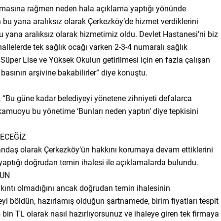
lmamasına rağmen neden hala açıklama yaptığı yönünde
 bu yana aralıksız olarak Çerkezköy’de hizmet verdiklerini
u yana aralıksız olarak hizmetimiz oldu. Devlet Hastanesi’ni biz
allelerde tek sağlık ocağı varken 2-3-4 numaralı sağlık
 Süper Lise ve Yüksek Okulun getirilmesi için en fazla çalışan
 basının arşivine bakabilirler” diye konuştu.
u, “Bu güne kadar belediyeyi yönetene zihniyeti defalarca
muoyu bu yönetime ‘Bunları neden yaptın’ diye tepkisini
ECEĞİZ
andaş olarak Çerkezköy’ün hakkını korumaya devam ettiklerini
aptığı doğrudan temin ihalesi ile açıklamalarda bulundu.
SUN
r sıkıntı olmadığını ancak doğrudan temin ihalesinin
i böldün, hazırlamış olduğun şartnamede, birim fiyatları tespit
bin TL olarak nasıl hazırlıyorsunuz ve ihaleye giren tek firmaya