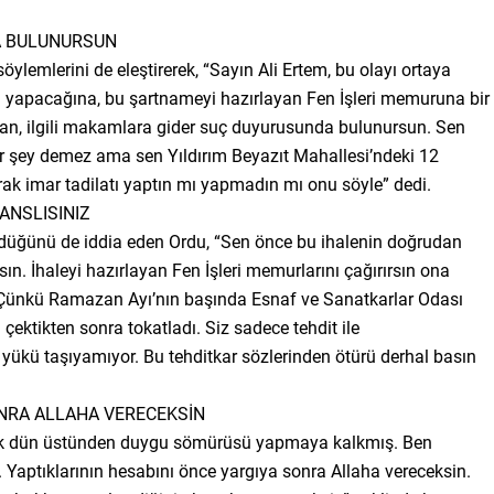
A BULUNURSUN
öylemlerini de eleştirerek, “Sayın Ali Ertem, bu olayı ortaya
a yapacağına, bu şartnameyi hazırlayan Fen İşleri memuruna bir
rsan, ilgili makamlara gider suç duyurusunda bulunursun. Sen
r şey demez ama sen Yıldırım Beyazıt Mahallesi’ndeki 12
rak imar tadilatı yaptın mı yapmadın mı onu söyle” dedi.
ANSLISINIZ
ürdüğünü de iddia eden Ordu, “Sen önce bu ihalenin doğrudan
n. İhaleyi hazırlayan Fen İşleri memurlarını çağırırsın ona
 Çünkü Ramazan Ayı’nın başında Esnaf ve Sanatkarlar Odası
ektikten sonra tokatladı. Siz sadece tehdit ile
u yükü taşıyamıyor. Bu tehditkar sözlerinden ötürü derhal basın
ONRA ALLAHA VERECEKSİN
ek dün üstünden duygu sömürüsü yapmaya kalkmış. Ben
 Yaptıklarının hesabını önce yargıya sonra Allaha vereceksin.