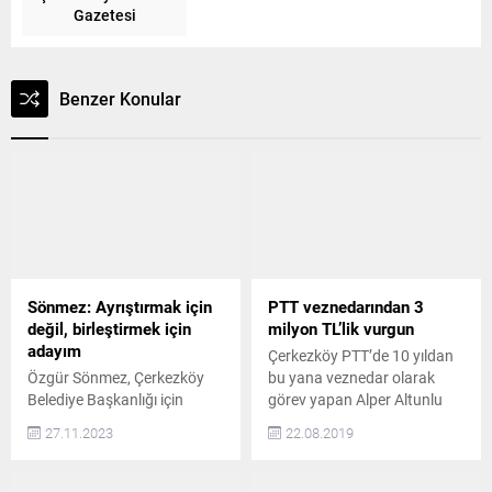
Gazetesi
Benzer Konular
Sönmez: Ayrıştırmak için
PTT veznedarından 3
değil, birleştirmek için
milyon TL’lik vurgun
adayım
Çerkezköy PTT’de 10 yıldan
Özgür Sönmez, Çerkezköy
bu yana veznedar olarak
Belediye Başkanlığı için
görev yapan Alper Altunlu
Cumhuriyet Halk
(35) çalıştığı vezneden
27.11.2023
22.08.2019
Partisi’nden aday adayı
çaldığı yaklaşık 3 milyon lira
olduğunu açıkladı CHP
tutarındaki parayla kayıplara
Çerkezköy İlçe Başkanlığı
karıştı KAYIPLARA KARIŞTI