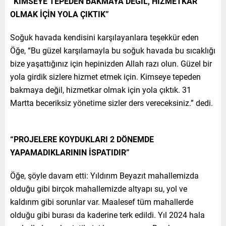
“KİMSEYE TEPEDEN BAKMAYA DEĞİL, HİZMETKAR
OLMAK İÇİN YOLA ÇIKTIK”
Soğuk havada kendisini karşılayanlara teşekkür eden
Öğe, “Bu güzel karşılamayla bu soğuk havada bu sıcaklığı
bize yaşattığınız için hepinizden Allah razı olun. Güzel bir
yola girdik sizlere hizmet etmek için. Kimseye tepeden
bakmaya değil, hizmetkar olmak için yola çıktık. 31
Martta beceriksiz yönetime sizler ders vereceksiniz.” dedi.
“PROJELERE KOYDUKLARI 2 DÖNEMDE
YAPAMADIKLARININ İSPATIDIR”
Öğe, şöyle davam etti: Yıldırım Beyazıt mahallemizda
olduğu gibi birçok mahallemizde altyapı su, yol ve
kaldırım gibi sorunlar var. Maalesef tüm mahallerde
olduğu gibi burası da kaderine terk edildi. Yıl 2024 hala