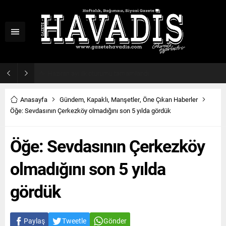
Haziran ayı ilk oturumu tamamlandı
Anasayfa
Gündem
,
Kapaklı
,
Manşetler
,
Öne Çıkan Haberler
Öğe: Sevdasının Çerkezköy olmadığını son 5 yılda gördük
Öğe: Sevdasının Çerkezköy
olmadığını son 5 yılda
gördük
Paylaş
Tweetle
Gönder