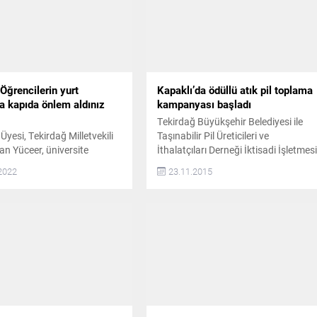
Öğrencilerin yurt
Kapaklı’da ödüllü atık pil toplama
a kapıda önlem aldınız
kampanyası başladı
Tekirdağ Büyükşehir Belediyesi ile
yesi, Tekirdağ Milletvekili
Taşınabilir Pil Üreticileri ve
an Yüceer, üniversite
İthalatçıları Derneği İktisadi İşletmes
erinin barınma sorununu
(TAP) işbirliğiyle, atık pillerin
2022
23.11.2015
demine taşıdı. Dr. Yüceer,
toplanması, eğitim ve bilinçlendirme
ve Spor Bakanı Mehmet
çalışmaları kapsamında okullarda pil
 Kasapoğlu’na üniversite
toplama kampanyası başlatıldı.
erinin yurt ve barınma
BAŞKAN MANDALI KATILIM İÇİN
un bu yıl da yaşanmaması
DAVET ETTİ Kapaklı’da bulunan
i önlemlerin alındığı sordu.
ilkokul, ortaokul ve liseleri kapsayan
r, “Üniversite sınavına giren
kampanya çerçevesinde okullara
rin yerleştirmeleri yapıldı, bu
atık toplama kutuları yerleştirildi.
Kampanya kapsamında dereceye...