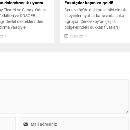
 dolandırıcılık uyarısı
Fırsatçılar kapınıza geldi!
y Ticaret ve Sanayi Odası
Çerkezköy’de dükkan sahibi olmak
etkilileri ve KOSGEB
isteyenler fiyatlar karşısında şoka
iği, devlet desteklerinden
uğruyor. Çerkezköy’ün çeşitli
dırma vaadiyle
bölgelerindeki dükkan fiyatları 1
tirilen dolandırıcılık
Milyon TL ile 5 Milyon TL arasında
2015
13.03.2017
a karşı üyelerini ve
değişirken, aynı rakamlara
arı uyardı. ÇTSO yetkilileri,
İstanbul’un gözde semtlerinden
cılık olayların özellikle son
dükkan satın alabilmek mümkün.
artış gösterdiğine dikkat
AYNI FİYATA İSTANBUL’DAN
 vatandaşların bu tip
DÜKKAN ALINIYOR Nüfusu her
 itibar göstermemesi
geçen gün hızla artmaya devam
nin altını çizdi. KISA MESAJ
eden Çerkezköy’de dükkan sahibi
 ULAŞIYORLAR Konuyla
olmak isteyen...
pılan açıklamada,...