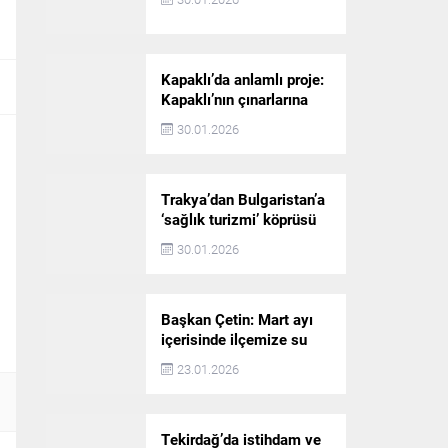
Kapaklı’da anlamlı proje:
Kapaklı’nın çınarlarına
dijital vefa köprüsü
30.01.2026
Trakya’dan Bulgaristan’a
‘sağlık turizmi’ köprüsü
30.01.2026
Başkan Çetin: Mart ayı
içerisinde ilçemize su
akışı başlatılacak
23.01.2026
Tekirdağ’da istihdam ve