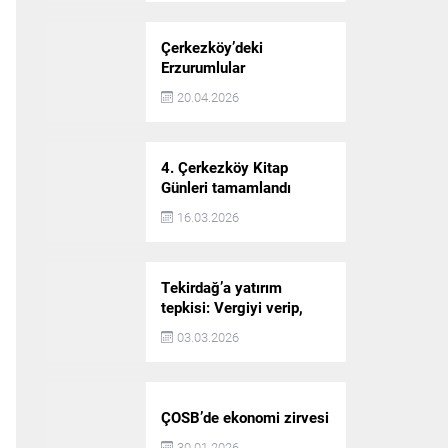
Çerkezköy’deki
Erzurumlular
şampiyonluğu kutladı
20.04.2026
4. Çerkezköy Kitap
Günleri tamamlandı
16.03.2026
Tekirdağ’a yatırım
tepkisi: Vergiyi verip,
hizmet almayan bir iliz
03.03.2026
ÇOSB’de ekonomi zirvesi
30.01.2026