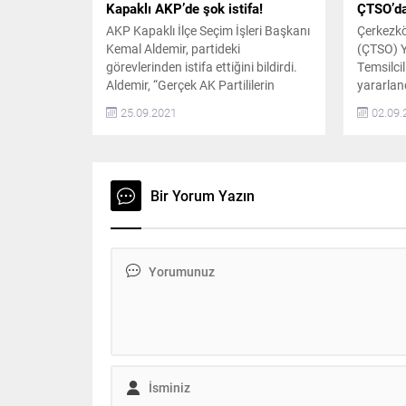
Kapaklı AKP’de şok istifa!
ÇTSO’dan
AKP Kapaklı İlçe Seçim İşleri Başkanı
Çerkezkö
Kemal Aldemir, partideki
(ÇTSO) Y
görevlerinden istifa ettiğini bildirdi.
Temsilcil
Aldemir, “Gerçek AK Partililerin
yararlan
ilçemizde göreve gelene kadar ilçe
gerçekleş
25.09.2021
02.09.
teşkilatına bir daha girmeyeceğimi
olayların
beyan ediyorum” ifadelerini kullandı
vatandaşl
AKP Kapaklı İlçe Seçim İşleri Başkanı
dolandırı
Kemal Aldemir, istifasına ilişkin
dönemde 
yayımladığı açıklamasında şu
çekerek,
Bir Yorum Yazın
ifadelere yer verdi: “Bilindiği üzere
vaatlere
şahsım Ak Parti Kapaklı...
gerektiği
YOLUYLA
ilgili ya