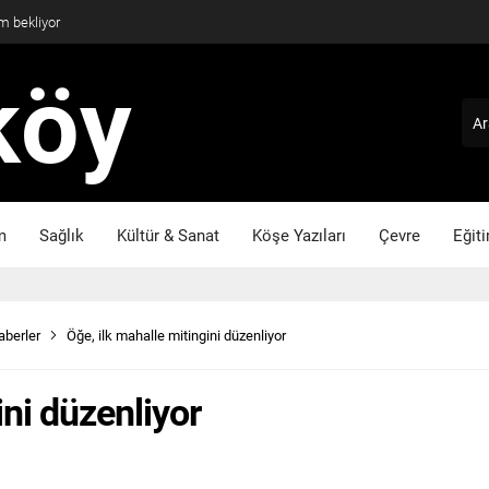
m bekliyor
m
Sağlık
Kültür & Sanat
Köşe Yazıları
Çevre
Eğit
aberler
Öğe, ilk mahalle mitingini düzenliyor
ini düzenliyor