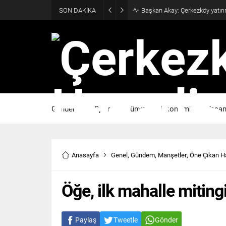
SON DAKİKA
Başkan Akay: Çerkezköy yatırı
Gündem
Spor
Dünya
Ekonomi
Yaşa
Anasayfa
Genel
,
Gündem
,
Manşetler
,
Öne Çıkan H
Öğe, ilk mahalle miting
Paylaş
Tweetle
Gönder