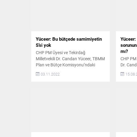
Yüceer: Bu bütçede samimiyetin
Yüceer: 
S’si yok
sorunun
mı?
CHP PM Üyesi ve Tekirdağ
Milletvekili Dr. Candan Yüceer, TBMM
CHP PM Ü
Plan ve Bütçe Komisyonu’ndaki
Dr. Cand
konuşmasında “Ağzını açan,
öğrencil
03.11.2022
15.08.
kadınların tercihine, yaşamına,
TBMM gün
kıyafetine, kahkahasına laf
Gençlik 
söylüyorsa, bu sorunların
Muharrem
çözümünde yol gösterici olan ‘Kimse
öğrencil
şiddet ve ayrımcılığa uğramasın’
sorunun
diyen İstanbul Sözleşmesi’nden bir
için hang
kişinin kararıyla hukuksuz bir şekilde
Dr. Yücee
çekiniliyorsa, siz, kadın haklarını
öğrencile
korumaktan sorumlu...
yıl da...