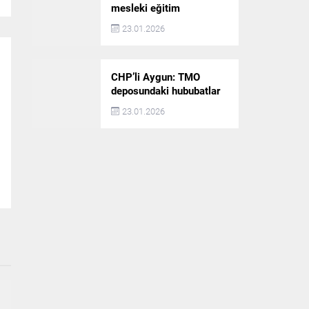
mesleki eğitim
politikaları değerlendirildi
23.01.2026
CHP’li Aygun: TMO
deposundaki hububatlar
çalındı!
23.01.2026