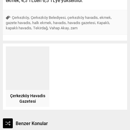
ekmek, 4,5 TL’den 6,5 TL’ye yükseltildi.
,
,
,
,
Çerkezköy
Çerkezköy Belediyesi
çerkezköy havadis
ekmek
,
,
,
,
,
gazete havadis
halk ekmek
havadis
havadis gazetesi
Kapaklı
,
,
,
kapaklı havadis
Tekirdağ
Vahap Akay
zam
Çerkezköy Havadis
Gazetesi
Benzer Konular