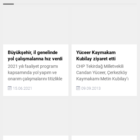
Büyükşehir, il genelinde
Yüceer Kaymakam
yol çalışmalarına hız verdi
Kubilay ziyaret etti
2021 yılı faaliyet programı
CHP Tekirdağ Milletvekili
kapsamında yol yapım ve
Candan Yüceer, Çerkezköy
onarım çalışmalarını titizlikle
Kaymakamı Metin Kubilay’ı
sürdüren Tekirdağ
makamında ziyaret ederek
15.06.2021
09.09.2013
Büyükşehir Belediyesi,
yeni görevinde başarılar
Şarköy ilçesine bağlı
diledi Cumhuriyet Halk
Kızılcaterzi Mahallesi Siteler
Partisi (CHP) Tekirdağ
Yolunda başlattığı sathi
Milletvekili ve PM Üyesi Dr.
kaplama yol yapım
Candan Yüceer, geçtiğimiz
çalışmasını tamamladı
ay Çerkezköy Kaymakamlığı
Büyükşehir Belediyesi Fen
görevine atanan Metin
İşleri Dairesi Başkanlığı
Kubilay’ı ziyaret etti. YÜCEER