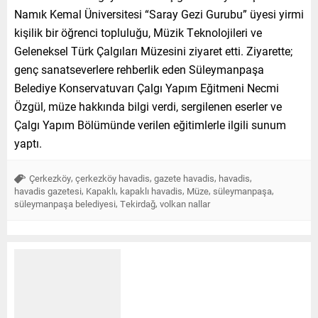
Namık Kemal Üniversitesi “Saray Gezi Gurubu” üyesi yirmi
kişilik bir öğrenci topluluğu, Müzik Teknolojileri ve
Geleneksel Türk Çalgıları Müzesini ziyaret etti. Ziyarette;
genç sanatseverlere rehberlik eden Süleymanpaşa
Belediye Konservatuvarı Çalgı Yapım Eğitmeni Necmi
Özgül, müze hakkında bilgi verdi, sergilenen eserler ve
Çalgı Yapım Bölümünde verilen eğitimlerle ilgili sunum
yaptı.
,
,
,
,
Çerkezköy
çerkezköy havadis
gazete havadis
havadis
,
,
,
,
,
havadis gazetesi
Kapaklı
kapaklı havadis
Müze
süleymanpaşa
,
,
süleymanpaşa belediyesi
Tekirdağ
volkan nallar