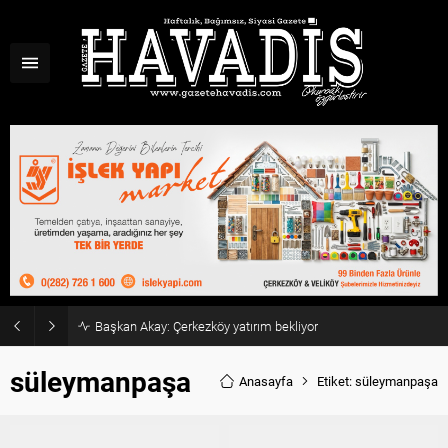
Başkan Akay: Çerkezköy yatırım bekliyor
süleymanpaşa
Anasayfa
Etiket: süleymanpaşa