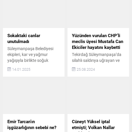
Sokaktaki canlar
Yüzünden vurulan CHP’li
unutulmadı
meclis üyesi Mustafa Can
Ekiciler hayatını kaybetti
Süleymanpaşa Belediyesi
ekipleri, kar ve yağmur
Tekirdağ Süleymanpaşa’da
yağışıyla birlikte soğuk
silahlı saldırıya uğrayan ve
havanın zor anlar yaşattığı
ağır yaralanan CHP’li meclis
14.01.2025
25.08.2024
sokaktaki can dostlarımıza
üyesi Mustafa Can Ekiciler
destek olabilmek için mama
hayatını kaybetti 3 kişi
desteği sağladı BESLEME
tarafından silahlı saldırıya
NOKTALARINA MAMA
uğrayan ve yüzünden ağır
TAKVİYESİ YAPILDI Düzenli
yaralanan Tekirdağ’ın
beslemelerin yanı sıra zor
Süleymanpaşa ilçesi
zamanlarda ekstra mama
Belediyesi’nin CHP’li Meclis
çalışması yapmayı ihmal
Üyesi Mustafa Can Ekiciler,
etmeyen ekipler, çeşitli
yaşamını yitirdi. 20
Emir Tarcan’ın
Cüneyt Yüksel iptal
alanlarda yaşayan
Ağustos’ta yaşanan
işgüzarlığının sebebi ne?
etmişti; Volkan Nallar
köpeklerin besleme
saldırının ardından 31