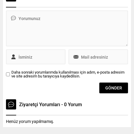
Çerkezköy’ün çeşitli
kapsamında kırsal
noktalarında yer alan CHP
mahallelerde yaşayan
Genel Başkanı Kemal
çocuklara, alanlarında yetkin
Kılıçdaroğlu’nun billboard’ları
eğitmenler tarafından su
kimliği belirsiz kişi veya
sporları ve yüzme teknikleri
kişilerce yırtılarak deforme
ile ilgili bilgi verildi. Çocuklar
edilmişti. CHP Çerkezköy İlçe
daha sonra Muratlı Yarı
Başkanı Ayfer Dönmez de,...
Olimpik Yüzme Havuzunun
çocuklar için...
Daha sonraki yorumlarımda kullanılması için adım, e-posta adresim
ve site adresim bu tarayıcıya kaydedilsin.
Ziyaretçi Yorumları - 0 Yorum
Henüz yorum yapılmamış.