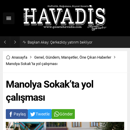
Haziran ayı ilk oturumu tamamlandı
Anasayfa
Genel
,
Gündem
,
Manşetler
,
Öne Çıkan Haberler
Manolya Sokak’ta yol çalışması
Manolya Sokak’ta yol
çalışması
Paylaş
Tweetle
Gönder