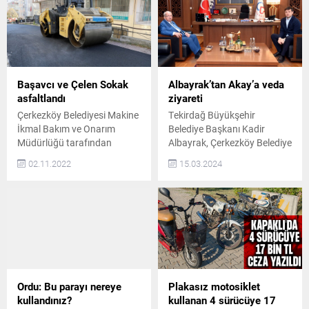
Başavcı ve Çelen Sokak
Albayrak’tan Akay’a veda
asfaltlandı
ziyareti
Çerkezköy Belediyesi Makine
Tekirdağ Büyükşehir
İkmal Bakım ve Onarım
Belediye Başkanı Kadir
Müdürlüğü tarafından
Albayrak, Çerkezköy Belediye
başlatılan sıcak asfalt
Başkanı Vahap Akay’a veda
02.11.2022
15.03.2024
hamlesi kapsamında
ziyaretinde bulundu.
çalışmalar Gazi Osman Paşa
Tekirdağ Büyükşehir
Mahallesi’nde devam etti
Belediyesinin kurucu başkanı
Sıcak asfalt hamlesinin
olan ve 10 yıldır bu görevi
Bağlık Mahallesi’nde
sürdüren Kadir Albayrak,
başladığını ve 12 mahallede
yeni dönem için aday
tespit edilen cadde ve
gösterilmemişti. Görev
sokaklarda devam ettiğini
süresinin dolmasına 2 hafta
kaydeden Çerkezköy
kalan Albayrak, veda
Ordu: Bu parayı nereye
Plakasız motosiklet
Belediye Başkanı Vahap
ziyaretlerini sürdürüyor. Bu
kullandınız?
kullanan 4 sürücüye 17
Akay, “Makine İkmal Bakım
kapsamda Akay, Çerkezköy