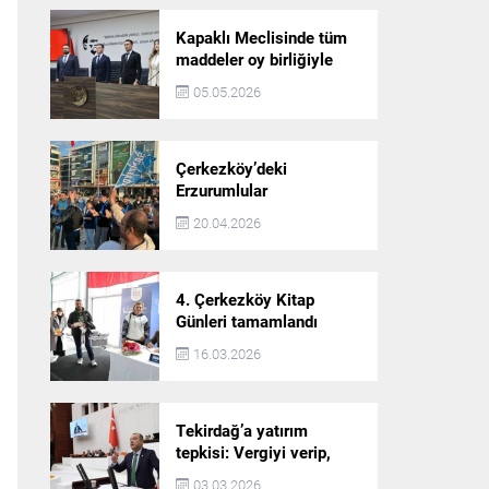
Kapaklı Meclisinde tüm
maddeler oy birliğiyle
karara bağlandı
05.05.2026
Çerkezköy’deki
Erzurumlular
şampiyonluğu kutladı
20.04.2026
4. Çerkezköy Kitap
Günleri tamamlandı
16.03.2026
Tekirdağ’a yatırım
tepkisi: Vergiyi verip,
hizmet almayan bir iliz
03.03.2026