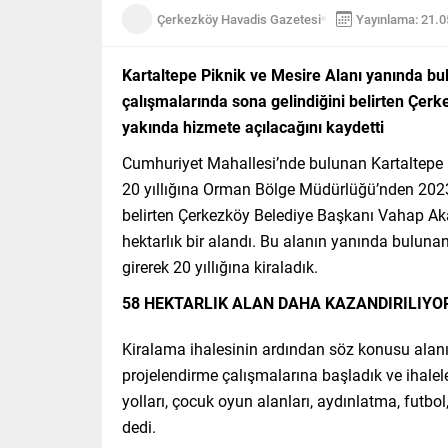
Çerkezköy Havadis Gazetesi
Yayınlama: 21.
Kartaltepe Piknik ve Mesire Alanı yanında b
çalışmalarında sona gelindiğini belirten Çe
yakında hizmete açılacağını kaydetti
Cumhuriyet Mahallesi’nde bulunan Kartaltepe P
20 yıllığına Orman Bölge Müdürlüğü’nden 2023 
belirten Çerkezköy Belediye Başkanı Vahap Aka
hektarlık bir alandı. Bu alanın yanında bulunan
girerek 20 yıllığına kiraladık.
58 HEKTARLIK ALAN DAHA KAZANDIRILIYO
Kiralama ihalesinin ardından söz konusu ala
projelendirme çalışmalarına başladık ve ihalele
yolları, çocuk oyun alanları, aydınlatma, futbol
dedi.