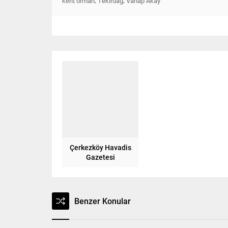
kent orman
Tekirdağ
Vahap Akay
Çerkezköy Havadis
Gazetesi
Benzer Konular