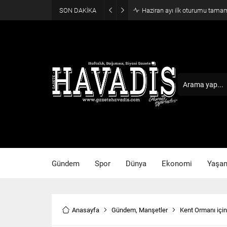
SON DAKİKA
Haziran ayı ilk oturumu tama
Gündem
Spor
Dünya
Ekonomi
Yaşa
Anasayfa
Gündem
,
Manşetler
Kent Ormanı için