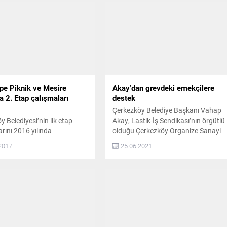
epe Piknik ve Mesire
Akay’dan grevdeki emekçilere
a 2. Etap çalışmaları
destek
Çerkezköy Belediye Başkanı Vahap
 Belediyesi’nin ilk etap
Akay, Lastik-İş Sendikası’nın örgütlü
rını 2016 yılında
olduğu Çerkezköy Organize Sanayi
dığı Kartaltepe Piknik ve
Bölgesi’nde faaliyet gösteren bir
2017
25.06.2021
lanı’nda 2.Etap çalışmaları
fabrikada toplu sözleşmede
 YENİ BİR PARK ALANI
anlaşma sağlanamaması üzerine
RULUYOR Çerkezköy
greve başlayan işçileri ziyaret etti
i’nin ilk etap çalışmalarını
Ziyarette Çerkezköy Belediye Başka
ında tamamlandığı
Yardımcısı Enver Bayram ile Meclis
pe Piknik ve Mesire
Üyesi Gökay Keleşoğlu da Başkan
a 2.Etap çalışmaları sürüyor.
Akay’a eşlik etti. BU BİRLİKTELİK
et Mahallesi’nde bulunan
SONUÇ VERECEK Fabrika önünde...