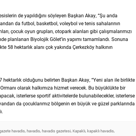
esislerin de yapıldığını söyleyen Başkan Akay, “Şu anda
r yandan da futbol, basketbol, voleybol ve tenis sahalarının
arı, çocuk oyun grupları, otopark alanları gibi çalışmalarımızı
de planlanan Biyolojik Gölet’in yapımı tamamlandı. Sonuna
kte 58 hektarlık alanı çok yakında Çerkezköy halkının
 hektarlık olduğunu belirten Başkan Akay, “Yeni alan ile birlikte
 Ormanı olarak halkımıza hizmet verecek. Bu büyüklükte bir
cak, isterlerse sportif aktivitelerde bulunabilecekler, isterlerse
r yandan da çocuklarımız bölgenin en büyük ve güzel parklarında
ı.
,
,
,
,
,
gazete havadis
havadis
havadis gazetesi
Kapaklı
kapaklı havadis