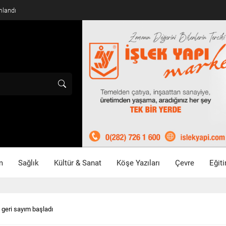
mlandı
m
Sağlık
Kültür & Sanat
Köşe Yazıları
Çevre
Eğit
 geri sayım başladı