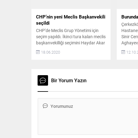
ilçemizin büyük...
Kartaltep
Etap çalış
CHP’nin yeni Meclis Başkanvekili
Burundan
seçildi
Çerkezkö
CHP’de Meclis Grup Yönetimi için
Hastanes
seçim yapıldı. İkinci tura kalan meclis
Sinir Ce
başkanvekilliği seçimini Haydar Akar
Aghayev,
kazandı. Meclis İdare Amirliği’ne ise
bir hast
18.06.2020
12.10.
Mehmet Göker seçildi CHP’li
girerek g
miletvekilleri Meclis Grup Yönetimi
Gerçekle
için sandık başına gitti. Meclis
ardından
Başkanvekilliği için 3 aday yarıştı.
hasta ert
CHP Kocaeli Milletvekili Haydar Akar,
YILDIR 
Bir Yorum Yazın
Sezgin Tanrıkulu ve Yaşar Tüzün ilk
yıldır çe
turda...
birçok h
hastalığı