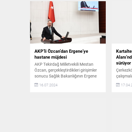
AKP’li Özcan’dan Ergene’ye
Kartalt
hastane müjdesi
Alanı’nd
sürüyor
AKP Tekirdağ Milletvekili Mestan
Özcan, gerçekleştirdikleri girişimler
Çerkezköy
sonucu Sağlık Bakanlığının Ergene
çalışmala
Devlet Hastanesi yapmak için
tamamlan
16.07.2024
17.04.
ihaleye çıktığını duyurdu AKP’li
Mesire A
Özcan, konuya ilişkin yaptığı
sürüyor.
açıklamada şu ifadeleri kullandı:
OLUŞTU
“Uzun zamandır planlanan bir
Belediyes
müjdenin sonuna geldik! Tekirdağ
2016 yıl
Milletvekillerimiz Çiğdem Koncagül
Kartalte
ve Gökhan Diktaş ile birlikte göreve
Alanı’nd
geldiğimiz günden beri Ergene
Cumhuriy