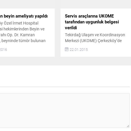
e Piknik ve Mesire Alanı 2.
maları ile ilgili...
 beyin ameliyatı yapıldı
Servis araçlarına UKOME
tarafından uygunluk belgesi
y Özel İrmet Hospital
verildi
i hekimlerinden Beyin ve
rrahı Op. Dr. Kamran
Tekirdağ Ulaşım ve Koordinasyon
 beyninde tümör bulunan
Merkezi (UKOME) Çerkezköy’de
anın ameliyatını burundan
faaliyet gösteren S, J ve T plakalı
2016
22.01.2015
erçekleştirdi.
araçlara uygunluk belgesi verdi.
ştirilen operasyonun
UKOME’nin yapmış olduğu testte
 şikayetlerinden kurtulan
servis araçlarında DUR levhası,
esi gün taburcu edildi. 33
taksilerde ise taksimetre olup
BAŞ AĞRISI ÇEKİYORDU 33
olmadığına dikkat edildi. DUR
ktiği baş ağrısı nedeniyle
LEVHASI VE TAKSİMETRELERE
astaneye başvuran fakat
DİKKAT ETTİLER Tekirdağ Ulaşım ve
nın tanısı...
Koordinasyon Merkezi (UKOME)
Çerkezköy’de faaliyet gösteren S, J..