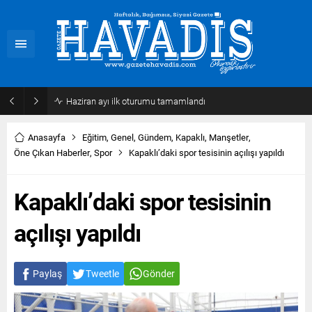
Haziran ayı ilk oturumu tamamlandı
Anasayfa
Eğitim
,
Genel
,
Gündem
,
Kapaklı
,
Manşetler
,
Öne Çıkan Haberler
,
Spor
Kapaklı’daki spor tesisinin açılışı yapıldı
Kapaklı’daki spor tesisinin
açılışı yapıldı
Paylaş
Tweetle
Gönder