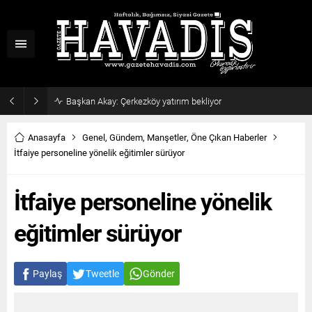
Başkan Akay: Çerkezköy yatırım bekliyor
Anasayfa
Genel
,
Gündem
,
Manşetler
,
Öne Çıkan Haberler
İtfaiye personeline yönelik eğitimler sürüyor
İtfaiye personeline yönelik
eğitimler sürüyor
Paylaş
Tweetle
Gönder