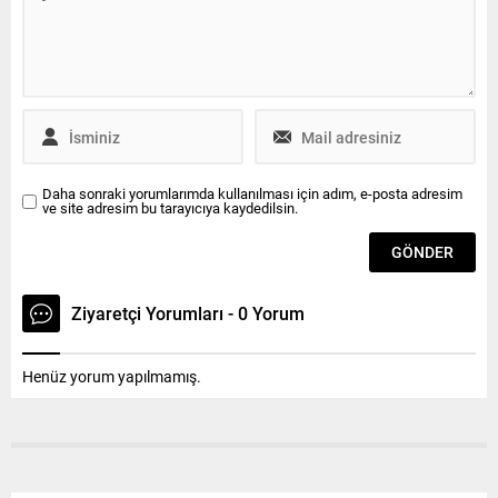
Meydanı’nda düzenlenen
Öğe’nin şahsi sosyal medya
Çelenk Töreni ile başladı.
hesabından yaptığı
Çelenk törenine Çerkezköy
eleştirilere cevap verdi. CHP
Kaymakamı Nazmi Günlü,
Çerkezköy İlçe Başkanlığı
Çerkezköy Belediye Başkanı
tarafından yapılan
Vahap Akay,...
açıklamada...
Daha sonraki yorumlarımda kullanılması için adım, e-posta adresim
ve site adresim bu tarayıcıya kaydedilsin.
Ziyaretçi Yorumları - 0 Yorum
Henüz yorum yapılmamış.