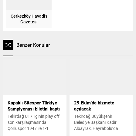
Çerkezköy Havadis
Gazetesi
Benzer Konular
Kapaklı Sitespor Türkiye
29 Ekim’de hizmete
Şampiyonası biletini kaptı
açılacak
Tekirdağ U17 liginin play off
Tekirdağ Büyükşehir
son karşılaşmasında
Belediye Başkanı Kadir
Çorluspor 1947 ile 1-1
Albayrak, Hayrabolu’da
berabere kalan Sitespor,
yapımı devam eden