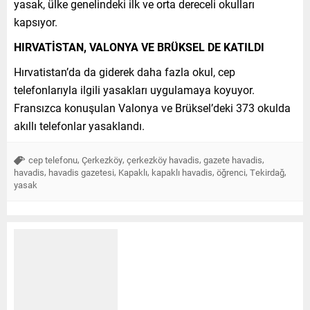
yasak, ülke genelindeki ilk ve orta dereceli okulları
kapsıyor.
HIRVATİSTAN, VALONYA VE BRÜKSEL DE KATILDI
Hırvatistan’da da giderek daha fazla okul, cep
telefonlarıyla ilgili yasakları uygulamaya koyuyor.
Fransızca konuşulan Valonya ve Brüksel’deki 373 okulda
akıllı telefonlar yasaklandı.
,
,
,
,
cep telefonu
Çerkezköy
çerkezköy havadis
gazete havadis
,
,
,
,
,
,
havadis
havadis gazetesi
Kapaklı
kapaklı havadis
öğrenci
Tekirdağ
yasak