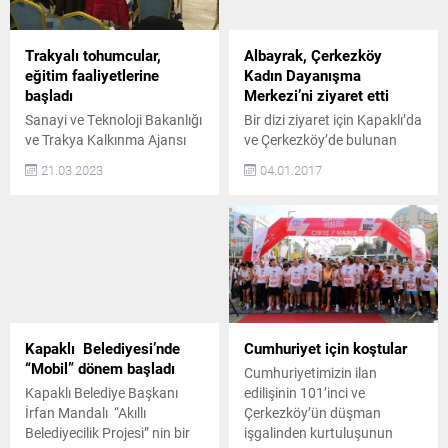
Trakyalı tohumcular,
Albayrak, Çerkezköy
eğitim faaliyetlerine
Kadın Dayanışma
başladı
Merkezi’ni ziyaret etti
Sanayi ve Teknoloji Bakanlığı
Bir dizi ziyaret için Kapaklı’da
ve Trakya Kalkınma Ajansı
ve Çerkezköy’de bulunan
destekleriyle gerçekleşen
Tekirdağ Büyükşehir
21.03.2023
04.01.2017
“Trakya Tohumcular Kümesi”
Belediye Başkanı Kadir
UR-GE projesi kapsamında
Albayrak, Tekirdağ
yapılacak eğitim faaliyetleri
Büyükşehir Belediyesi
“Finans Yönetimi” eğitimi ile
Çerkezköy Kadın Dayanışma
başladı. Üç gün süren
Merkezi’ni ziyaret etti.
eğitime Trakya Tohumcular
‘KADINLARIMIZA GÜVEN
Kümesi çatısı altındaki
DUYGUSU VERECEK’
şirketlerin yöneticileri yoğun
Tekirdağ Büyükşehir
ilgi gösterdi Trakya’da tohum
Belediye Başkanı Kadir
Kapaklı Belediyesi’nde
Cumhuriyet için koştular
sektörünü ulusal ve
Albayrak, Tekirdağ
“Mobil” dönem başladı
Cumhuriyetimizin ilan
uluslararası alanda daha
Büyükşehir Belediyesi
Kapaklı Belediye Başkanı
edilişinin 101’inci ve
rekabetçi seviyeye getirmek
Çerkezköy Kadın Dayanışma
İrfan Mandalı “Akıllı
Çerkezköy’ün düşman
için...
Merkezi’ni ziyaret etti.
Belediyecilik Projesi” nin bir
işgalinden kurtuluşunun
Çerkezköy Belediye Başkanı