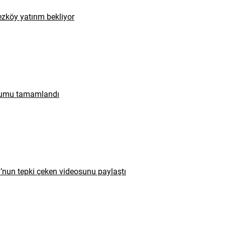
zköy yatırım bekliyor
urumu tamamlandı
u’nun tepki çeken videosunu paylaştı