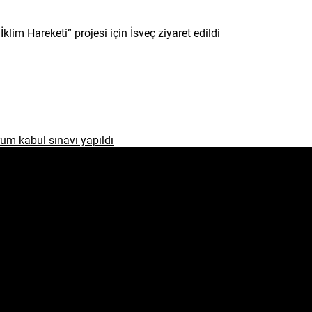
İklim Hareketi” projesi için İsveç ziyaret edildi
um kabul sınavı yapıldı