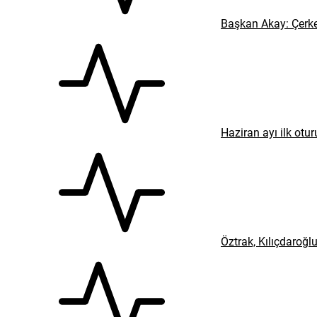
Başkan Akay: Çerke
Haziran ayı ilk ot
Öztrak, Kılıçdaroğl