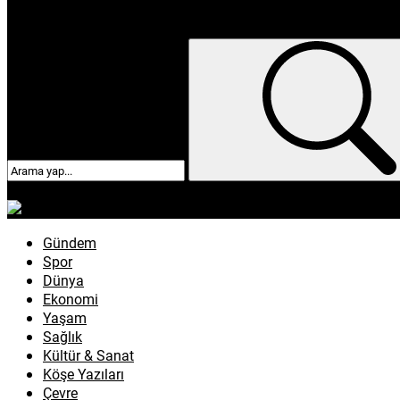
enflasyon
emeklilik
ötv
döviz
otomobil
sağlık
Gündem
Spor
Dünya
Ekonomi
Yaşam
Sağlık
Kültür & Sanat
Köşe Yazıları
Çevre