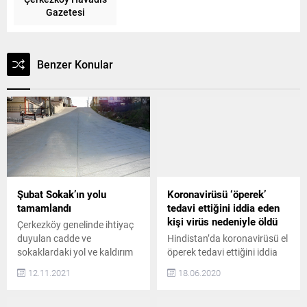
Gazetesi
Benzer Konular
Şubat Sokak’ın yolu
Koronavirüsü ‘öperek’
tamamlandı
tedavi ettiğini iddia eden
kişi virüs nedeniyle öldü
Çerkezköy genelinde ihtiyaç
duyulan cadde ve
Hindistan’da koronavirüsü el
sokaklardaki yol ve kaldırım
öperek tedavi ettiğini iddia
yapım-onarım çalışmaları
eden Aslam adlı bir kişi,
12.11.2021
18.06.2020
devam ediyor. Çalışmalar
Hindistan’ın Ratlam kentinde
kapsamında İstasyon
hayatını koronavirüsten
Mahallesi Şubat Sokak’ta
kaybetti Aslam, ‘öpücük