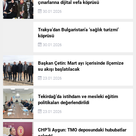
çınarlarına dijital vefa köprüsü
30.01.2026
Trakya’dan Bulgaristan’a ‘sağlık turizmi’
köprüsü
30.01.2026
Başkan Çetin: Mart ayı içerisinde ilçemize
su akışı başlatılacak
23.01.2026
Tekirdağ’da istihdam ve mesleki eğitim
politikaları değerlendirildi
23.01.2026
CHP’li Aygun: TMO deposundaki hububatlar
çalındı!