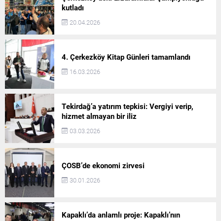
kutladı
20.04.2026
4. Çerkezköy Kitap Günleri tamamlandı
16.03.2026
Tekirdağ’a yatırım tepkisi: Vergiyi verip,
hizmet almayan bir iliz
03.03.2026
ÇOSB’de ekonomi zirvesi
30.01.2026
Kapaklı’da anlamlı proje: Kapaklı’nın