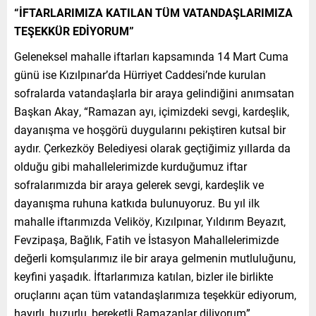
“İFTARLARIMIZA KATILAN TÜM VATANDAŞLARIMIZA
TEŞEKKÜR EDİYORUM”
Geleneksel mahalle iftarları kapsamında 14 Mart Cuma
günü ise Kızılpınar’da Hürriyet Caddesi’nde kurulan
sofralarda vatandaşlarla bir araya gelindiğini anımsatan
Başkan Akay, “Ramazan ayı, içimizdeki sevgi, kardeşlik,
dayanışma ve hoşgörü duygularını pekiştiren kutsal bir
aydır. Çerkezköy Belediyesi olarak geçtiğimiz yıllarda da
olduğu gibi mahallelerimizde kurduğumuz iftar
sofralarımızda bir araya gelerek sevgi, kardeşlik ve
dayanışma ruhuna katkıda bulunuyoruz. Bu yıl ilk
mahalle iftarımızda Veliköy, Kızılpınar, Yıldırım Beyazıt,
Fevzipaşa, Bağlık, Fatih ve İstasyon Mahallelerimizde
değerli komşularımız ile bir araya gelmenin mutluluğunu,
keyfini yaşadık. İftarlarımıza katılan, bizler ile birlikte
oruçlarını açan tüm vatandaşlarımıza teşekkür ediyorum,
hayırlı, huzurlu, bereketli Ramazanlar diliyorum”