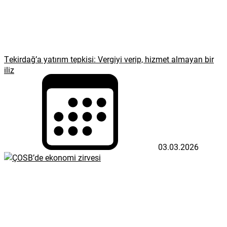
Tekirdağ’a yatırım tepkisi: Vergiyi verip, hizmet almayan bir
iliz
03.03.2026