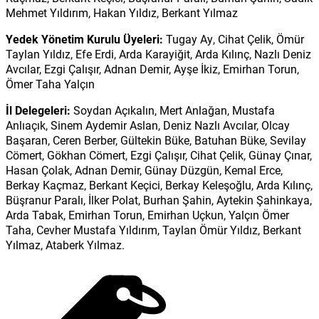
Mehmet Yıldırım, Hakan Yıldız, Berkant Yılmaz
Yedek Yönetim Kurulu Üyeleri:
Tugay Ay, Cihat Çelik, Ömür
Taylan Yıldız, Efe Erdi, Arda Karayiğit, Arda Kılınç, Nazlı Deniz
Avcılar, Ezgi Çalışır, Adnan Demir, Ayşe İkiz, Emirhan Torun,
Ömer Taha Yalçın
İl Delegeleri:
Soydan Açıkalın, Mert Anlağan, Mustafa
Anlıaçık, Sinem Aydemir Aslan, Deniz Nazlı Avcılar, Olcay
Başaran, Ceren Berber, Gültekin Büke, Batuhan Büke, Sevilay
Cömert, Gökhan Cömert, Ezgi Çalışır, Cihat Çelik, Günay Çınar,
Hasan Çolak, Adnan Demir, Günay Düzgün, Kemal Erce,
Berkay Kaçmaz, Berkant Keçici, Berkay Keleşoğlu, Arda Kılınç,
Büşranur Paralı, İlker Polat, Burhan Şahin, Aytekin Şahinkaya,
Arda Tabak, Emirhan Torun, Emirhan Uçkun, Yalçın Ömer
Taha, Cevher Mustafa Yıldırım, Taylan Ömür Yıldız, Berkant
Yılmaz, Ataberk Yılmaz.