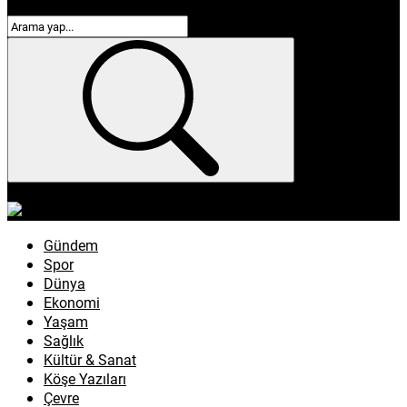
enflasyon
emeklilik
ötv
döviz
otomobil
sağlık
Gündem
Spor
Dünya
Ekonomi
Yaşam
Sağlık
Kültür & Sanat
Köşe Yazıları
Çevre