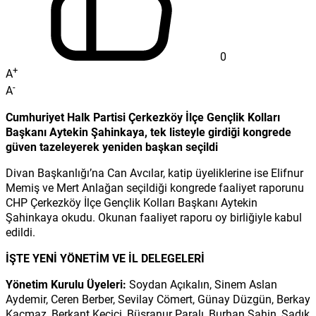
0
+
A
-
A
Cumhuriyet Halk Partisi Çerkezköy İlçe Gençlik Kolları
Başkanı Aytekin Şahinkaya, tek listeyle girdiği kongrede
güven tazeleyerek yeniden başkan seçildi
Divan Başkanlığı’na Can Avcılar, katip üyeliklerine ise Elifnur
Memiş ve Mert Anlağan seçildiği kongrede faaliyet raporunu
CHP Çerkezköy İlçe Gençlik Kolları Başkanı Aytekin
Şahinkaya okudu. Okunan faaliyet raporu oy birliğiyle kabul
edildi.
İŞTE YENİ YÖNETİM VE İL DELEGELERİ
Yönetim Kurulu Üyeleri:
Soydan Açıkalın, Sinem Aslan
Aydemir, Ceren Berber, Sevilay Cömert, Günay Düzgün, Berkay
Kaçmaz, Berkant Keçici, Büşranur Paralı, Burhan Şahin, Sadık