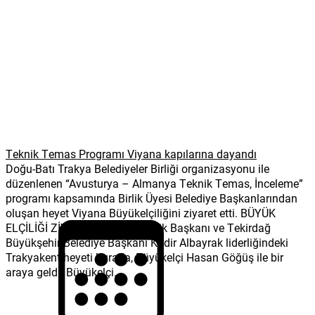
Teknik Temas Programı Viyana kapılarına dayandı
Doğu-Batı Trakya Belediyeler Birliği organizasyonu ile
düzenlenen “Avusturya – Almanya Teknik Temas, İnceleme”
programı kapsamında Birlik Üyesi Belediye Başkanlarından
oluşan heyet Viyana Büyükelçiliğini ziyaret etti. BÜYÜK
ELÇİLİĞİ ZİYARET ETTİLER Birlik Başkanı ve Tekirdağ
Büyükşehir Belediye Başkanı Kadir Albayrak liderliğindeki
Trakyakent heyeti burada, Büyükelçi Hasan Göğüş ile bir
araya geldi. Büyükelçi...