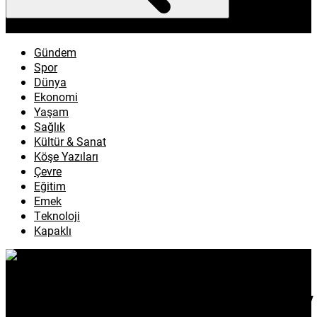
enflasyon
emeklilik
ötv
döviz
otomobil
sağlık
Gündem
Spor
Dünya
Ekonomi
Yaşam
Sağlık
Kültür & Sanat
Köşe Yazıları
Çevre
Eğitim
Emek
Teknoloji
Kapaklı