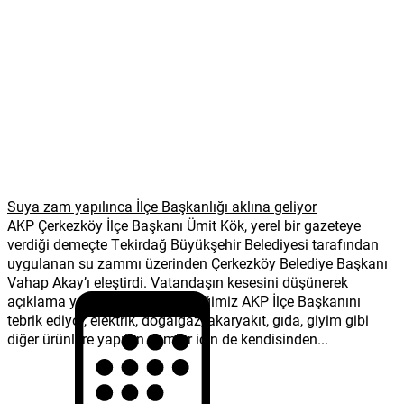
Suya zam yapılınca İlçe Başkanlığı aklına geliyor
AKP Çerkezköy İlçe Başkanı Ümit Kök, yerel bir gazeteye
verdiği demeçte Tekirdağ Büyükşehir Belediyesi tarafından
uygulanan su zammı üzerinden Çerkezköy Belediye Başkanı
Vahap Akay’ı eleştirdi. Vatandaşın kesesini düşünerek
açıklama yaptığını temenni ettiğimiz AKP İlçe Başkanını
tebrik ediyor, elektrik, doğalgaz, akaryakıt, gıda, giyim gibi
diğer ürünlere yapılan zamlar için de kendisinden...