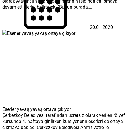
olarak Atatürk’ün ilke ve devrimlerinin ışığında çalışmaya
devam ettiklerini belirterek, “Bugün burada,...
20.01.2020
Eserler yavaş yavaş ortaya çıkıyor
Çerkezköy Belediyesi tarafından ücretsiz olarak verilen rölyef
kursunda 4. haftaya girilirken kursiyerlerin eserleri de ortaya
çıkmaya başladı Çerkezköy Belediyesi Amfi tiyatro- el