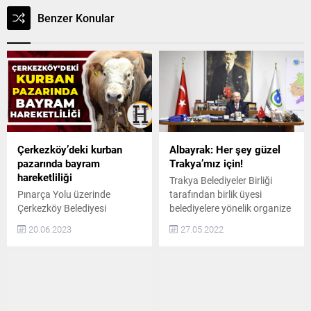
Benzer Konular
Çerkezköy’deki kurban
Albayrak: Her şey güzel
pazarında bayram
Trakya’mız için!
hareketliliği
Trakya Belediyeler Birliği
Pınarça Yolu üzerinde
tarafından birlik üyesi
Çerkezköy Belediyesi
belediyelere yönelik organize
Kurbanlık Hayvan Satış ve
edilen “Online Eğitim
20.06.2023
27.05.2022
Kesim Yeri’nde kurbanlık
Programları” yerel
hayvan satışları devam
yönetimlerin en çok ihtiyaç
ediyor. Yaklaşan Kurban
duyduğu konularla devam
Bayramı öncesi, ibadetlerini
ediyor 2021 yılı içerisinde
yerine getirmeye çalışan
personelin gelişimlerine
Çerkezköylüler, kurban
yönelik online ve yüz yüze