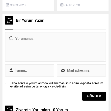
cezaevine gönderildi. Kapaklı
atıkların poşetlerinden ‘Atma
30.03.2023
06.10.2020
İlçe Emniyet Müdürlüğü
beya’ yazdı Sahillerden ve
ekipleri, hakkında hırsızlık,
piknik alanlarından
konut dokunmazlığı ihlali,
vatandaşların bıraktığı çöp
Bir Yorum Yazın
kasten adam yaralama
atıklarını toplayan Kıyıköy
suçları başta olmak üzere
Belediyesi temizlik işçileri,
toplam 11 ayrı suçtan 11 yıl
150 torbaya yakın poşet
11 ay kesinleşmiş hapis
çıkardı. Kıyıköy Belediyesinin
cezası bulunan Gökhan
sosyal medya hesaplarından
Şahin (25) isimli zanlıyı
paylaşılan fotoğrafta,
Kapaklı’da yakaladı.
işçilerin topladıkları çöp
Gözaltına...
poşetlerinden “Atma beya”
yazdığı görüldü. Beğeni
yağmuruna tutulan ve...
Daha sonraki yorumlarımda kullanılması için adım, e-posta adresim
ve site adresim bu tarayıcıya kaydedilsin.
Ziyaretçi Yorumları - 0 Yorum