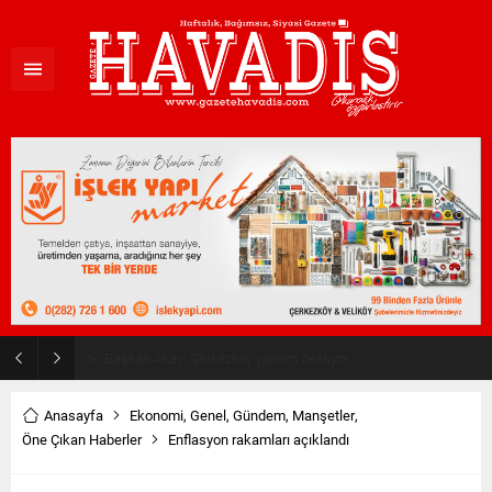
Haziran ayı ilk oturumu tamamlandı
Anasayfa
Ekonomi
,
Genel
,
Gündem
,
Manşetler
,
Öne Çıkan Haberler
Enflasyon rakamları açıklandı