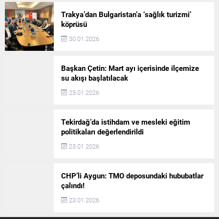
Trakya’dan Bulgaristan’a ‘sağlık turizmi’
köprüsü
30.01.2026
Başkan Çetin: Mart ayı içerisinde ilçemize
su akışı başlatılacak
23.01.2026
Tekirdağ’da istihdam ve mesleki eğitim
politikaları değerlendirildi
23.01.2026
CHP’li Aygun: TMO deposundaki hububatlar
çalındı!
23.01.2026