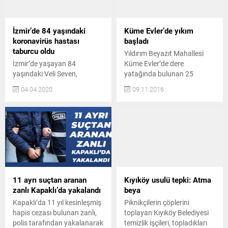
pazarına akın etti. Çerkezköy
olmak üzere gerçekleştirilen
Belediyesi tarafından
yaklaşık 130 eğitim
hazırlanan Pınarça Yolu
çalışmasıyla bu alanda bu
İzmir’de 84 yaşındaki
Küme Evler’de yıkım
üzerindeki Kurbanlık Hayvan
zamana kadar ki en yüksek
koronavirüs hastası
başladı
Satış ve Kesim Yeri’nde
oranı yakalayan Trakya...
taburcu oldu
Yıldırım Beyazıt Mahallesi
kurbanlık hayvan satışları
İzmir’de yaşayan 84
Küme Evler’de dere
devam ediyor.
yaşındaki Veli Seven,
yatağında bulunan 25
“VATANDAŞLARIMIZA
koronavirüs teşhisiyle tedavi
gecekondunun yıkım
HİZMET VERECEĞİZ”...
04.04.2020
09.11.2016
gördüğü Bornova Türkan
çalışmalarına başlandı. 2
Özilhan Devlet
BİN 700 TL NAKDİ YARDIM
Hastanesi’nden taburcu oldu
YAPILACAK Yıldırım Beyazıt
Kentteki bir huzurevinde
Mahallesi Küme Evler’de dere
kalan Veli Seven, ateşinin
yatağında bulunan 25
çıkması üzerine Bornova
gecekondunun yıkım
Türkan Özilhan Devlet
çalışmalarına başlandı.
Hastanesi’ne kaldırıldı.
Çerkezköy Belediyesi
COVID-19 testi pozitif çıkan
tarafından, yıkımı
11 ayrı suçtan aranan
Kıyıköy usulü tepki: Atma
Seven, hastanede tedavi
gerçekleştirilen gecekondular
zanlı Kapaklı’da yakalandı
beya
altına alındı. İlaç tedavisine
için hane başına 2 bin 700 TL
Kapaklı’da 11 yıl kesinleşmiş
Piknikçilerin çöplerini
başlanan Seven’e daha
nakdi yardım yapılacağı
hapis cezası bulunan zanlı,
toplayan Kıyıköy Belediyesi
sonra iki test daha...
öğrenilirken...
polis tarafından yakalanarak
temizlik işçileri, topladıkları