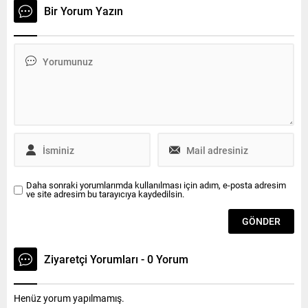
Soytürk’ün yanı sıra
başlangıç vuruşunu
Bir Yorum Yazın
Çerkezköy Kaymakamı
Çerkezköy Kaymakamı Metin
Nazmi Günlü, Türk İş
Kubilay yaptı Çerkezköy
Sendikası Genel Başkanı
Kaymakamlığı Kurumlar
Ergün Atalay, Türk Metal
arası Halı Saha Futbol
Sendikası Genel Başkanı
Turnuvası Pazartesi günkü
Uysal Altundağ ve sendika
açılış maçı ile başladı.
üyeleri katıldı. İftar
AÇILIŞA İLGİ YOĞUN OLDU
Programında bir konuşma
Çerkezköy Olimpiyat Halı
yapan Vali Soytürk; “7
Saha’da saat 18.00’da
aydır...
düzenlenen...
Daha sonraki yorumlarımda kullanılması için adım, e-posta adresim
ve site adresim bu tarayıcıya kaydedilsin.
Ziyaretçi Yorumları - 0 Yorum
Henüz yorum yapılmamış.