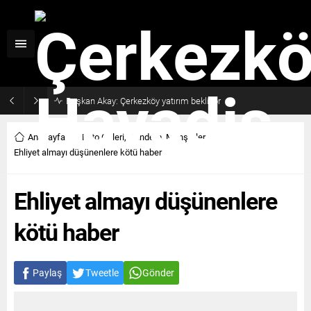
Başkan Akay: Çerkezköy yatırım bekliyor
Anasayfa
Foto Galeri
,
Gündem
,
Manşetler
Ehliyet almayı düşünenlere kötü haber
Ehliyet almayı düşünenlere
kötü haber
Paylaş
Tweetle
Gönder