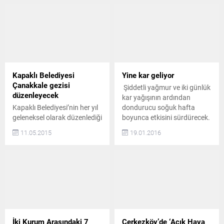
Kapaklı Belediyesi
Yine kar geliyor
Çanakkale gezisi
Şiddetli yağmur ve iki günlük
düzenleyecek
kar yağışının ardından
Kapaklı Belediyesi’nin her yıl
dondurucu soğuk hafta
geleneksel olarak düzenlediği
boyunca etkisini sürdürecek.
Çanakkale Kültür gezisini bu
Yarın (20 Ocak Çarşamba
11.05.2015
19.01.2016
yıl da gerçekleştirecek. 18
günü) termometreler -9
Mart Çanakkale Şehitleri ve
göstermesi beklenirken
Zaferine istinaden
Perşembe günü hafif ölçekli
düzenlenen gezi ile Kapaklı
kar yağışı bekleniyor.
halkına manevi bir haz
DONDURUCU SOĞUK
yaşatacak olan Kapaklı
DEVAM EDECEK
Belediyesi; Geziye katılmak
Çerkezköy’de geçtiğimiz
isteyen vatandaşların
hafta sonu itibariyle önce
Kapaklı Belediyesi Binasının
şiddetli yağmur ve ardından
İki Kurum Arasındaki 7
Çerkezköy’de ‘Açık Hava