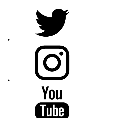
Anasayfa
Kurtuluş” coşkusu
Çerkezköy’de “Kuruluş ve Kurt
Paylaş
Tweetle