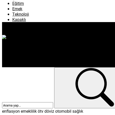
Köşe Yazıları
Çevre
Eğitim
Emek
Teknoloji
Kapaklı