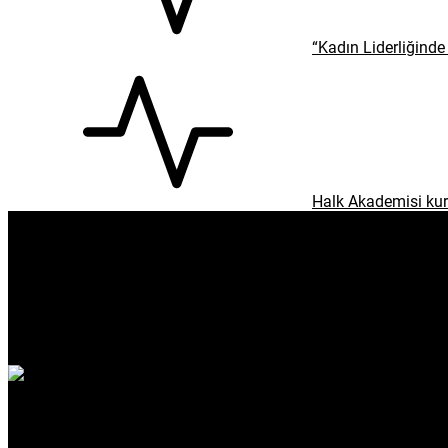
enflasyon
emeklilik
ötv
döviz
otomobil
sağlık
Gündem
Spor
Dünya
Ekonomi
Yaşam
Sağlık
Kültür & Sanat
Köşe Yazıları
Çevre
Eğitim
Emek
Teknoloji
Kapaklı