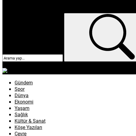
enflasyon
emeklilik
ötv
döviz
otomobil
sağlık
Gündem
Spor
Dünya
Ekonomi
Yaşam
Sağlık
Kültür & Sanat