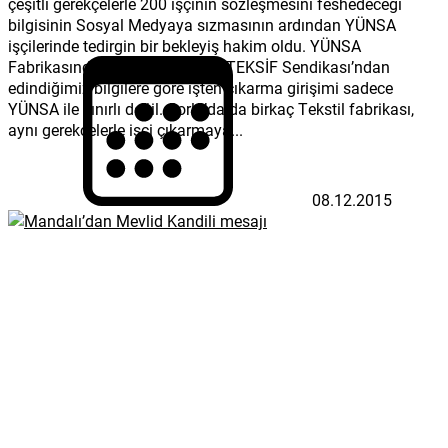
çeşitli gerekçelerle 200 işçinin sözleşmesini feshedeceği
bilgisinin Sosyal Medyaya sızmasının ardından YÜNSA
işçilerinde tedirgin bir bekleyiş hakim oldu. YÜNSA
Fabrikasında faaliyet gösteren TEKSİF Sendikası’ndan
edindiğimiz bilgilere göre işten çıkarma girişimi sadece
YÜNSA ile sınırlı değil. Çorlu’da da birkaç Tekstil fabrikası,
aynı gerekçelerle işçi çıkarmaya...
08.12.2015