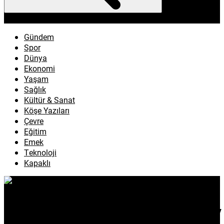
enflasyon
emeklilik
ötv
döviz
otomobil
sağlık
Gündem
Spor
Dünya
Ekonomi
Yaşam
Sağlık
Kültür & Sanat
Köşe Yazıları
Çevre
Eğitim
Emek
Teknoloji
Kapaklı