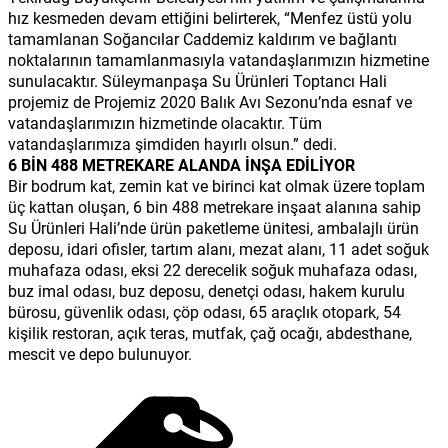
hız kesmeden devam ettiğini belirterek, “Menfez üstü yolu
tamamlanan Soğancılar Caddemiz kaldırım ve bağlantı
noktalarının tamamlanmasıyla vatandaşlarımızın hizmetine
sunulacaktır. Süleymanpaşa Su Ürünleri Toptancı Hali
projemiz de Projemiz 2020 Balık Avı Sezonu’nda esnaf ve
vatandaşlarımızın hizmetinde olacaktır. Tüm
vatandaşlarımıza şimdiden hayırlı olsun.” dedi.
6 BİN 488 METREKARE ALANDA İNŞA EDİLİYOR
Bir bodrum kat, zemin kat ve birinci kat olmak üzere toplam
üç kattan oluşan, 6 bin 488 metrekare inşaat alanına sahip
Su Ürünleri Hali’nde ürün paketleme ünitesi, ambalajlı ürün
deposu, idari ofisler, tartım alanı, mezat alanı, 11 adet soğuk
muhafaza odası, eksi 22 derecelik soğuk muhafaza odası,
buz imal odası, buz deposu, denetçi odası, hakem kurulu
bürosu, güvenlik odası, çöp odası, 65 araçlık otopark, 54
kişilik restoran, açık teras, mutfak, çağ ocağı, abdesthane,
mescit ve depo bulunuyor.