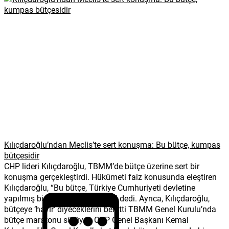
Kılıçdaroğlu’ndan Meclis’te sert konuşma: Bu bütçe, kumpas
bütçesidir
CHP lideri Kılıçdaroğlu, TBMM’de bütçe üzerine sert bir
konuşma gerçekleştirdi. Hükümeti faiz konusunda eleştiren
Kılıçdaroğlu, “Bu bütçe, Türkiye Cumhuriyeti devletine
yapılmış bir kumpas bütçesidir” dedi. Ayrıca, Kılıçdaroğlu,
bütçeye ‘hayır’ diyeceklerini belirtti TBMM Genel Kurulu’nda
bütçe maratonu sürüyor. CHP Genel Başkanı Kemal