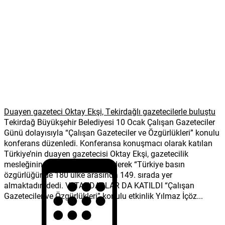
Duayen gazeteci Oktay Ekşi, Tekirdağlı gazetecilerle buluştu
Tekirdağ Büyükşehir Belediyesi 10 Ocak Çalışan Gazeteciler
Günü dolayısıyla “Çalışan Gazeteciler ve Özgürlükleri” konulu
konferans düzenledi. Konferansa konuşmacı olarak katılan
Türkiye’nin duayen gazetecisi Oktay Ekşi, gazetecilik
mesleğinin zorluğundan bahsederek “Türkiye basın
özgürlüğünde 180 ülke arasında 149. sırada yer
almaktadır.”dedi. VATANDAŞLAR DA KATILDI “Çalışan
Gazeteciler ve Özgürlükleri” konulu etkinlik Yılmaz İçöz...