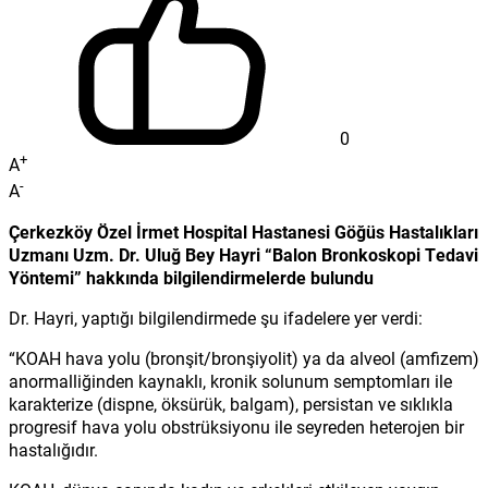
0
+
A
-
A
Çerkezköy Özel İrmet Hospital Hastanesi Göğüs Hastalıkları
Uzmanı Uzm. Dr. Uluğ Bey Hayri “Balon Bronkoskopi Tedavi
Yöntemi” hakkında bilgilendirmelerde bulundu
Dr. Hayri, yaptığı bilgilendirmede şu ifadelere yer verdi:
“KOAH hava yolu (bronşit/bronşiyolit) ya da alveol (amfizem)
anormalliğinden kaynaklı, kronik solunum semptomları ile
karakterize (dispne, öksürük, balgam), persistan ve sıklıkla
progresif hava yolu obstrüksiyonu ile seyreden heterojen bir
hastalığıdır.