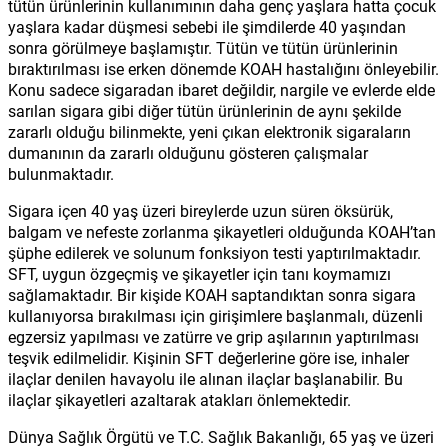
tütün ürünlerinin kullanımının daha genç yaşlara hatta çocuk
yaşlara kadar düşmesi sebebi ile şimdilerde 40 yaşından
sonra görülmeye başlamıştır. Tütün ve tütün ürünlerinin
bıraktırılması ise erken dönemde KOAH hastalığını önleyebilir.
Konu sadece sigaradan ibaret değildir, nargile ve evlerde elde
sarılan sigara gibi diğer tütün ürünlerinin de aynı şekilde
zararlı olduğu bilinmekte, yeni çıkan elektronik sigaraların
dumanının da zararlı olduğunu gösteren çalışmalar
bulunmaktadır.
Sigara içen 40 yaş üzeri bireylerde uzun süren öksürük,
balgam ve nefeste zorlanma şikayetleri olduğunda KOAH’tan
şüphe edilerek ve solunum fonksiyon testi yaptırılmaktadır.
SFT, uygun özgeçmiş ve şikayetler için tanı koymamızı
sağlamaktadır. Bir kişide KOAH saptandıktan sonra sigara
kullanıyorsa bırakılması için girişimlere başlanmalı, düzenli
egzersiz yapılması ve zatürre ve grip aşılarının yaptırılması
teşvik edilmelidir. Kişinin SFT değerlerine göre ise, inhaler
ilaçlar denilen havayolu ile alınan ilaçlar başlanabilir. Bu
ilaçlar şikayetleri azaltarak atakları önlemektedir.
Dünya Sağlık Örgütü ve T.C. Sağlık Bakanlığı, 65 yaş ve üzeri