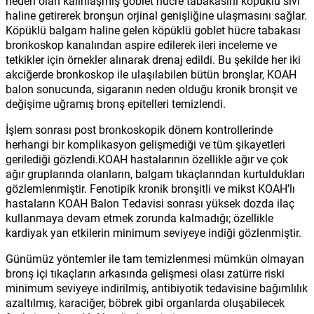
neden olan kalınlaşmış goblet hücre tabakasını köpüklü sıvı
haline getirerek bronşun orjinal genişliğine ulaşmasını sağlar.
Köpüklü balgam haline gelen köpüklü goblet hücre tabakası
bronkoskop kanalından aspire edilerek ileri inceleme ve
tetkikler için örnekler alınarak drenaj edildi. Bu şekilde her iki
akciğerde bronkoskop ile ulaşılabilen bütün bronşlar, KOAH
balon sonucunda, sigaranın neden olduğu kronik bronşit ve
değişime uğramış bronş epitelleri temizlendi.
İşlem sonrası post bronkoskopik dönem kontrollerinde
herhangi bir komplikasyon gelişmediği ve tüm şikayetleri
gerilediği gözlendi.KOAH hastalarının özellikle ağır ve çok
ağır gruplarında olanların, balgam tıkaçlarından kurtuldukları
gözlemlenmiştir. Fenotipik kronik bronşitli ve mikst KOAH’lı
hastaların KOAH Balon Tedavisi sonrası yüksek dozda ilaç
kullanmaya devam etmek zorunda kalmadığı; özellikle
kardiyak yan etkilerin minimum seviyeye indiği gözlenmiştir.
Günümüz yöntemler ile tam temizlenmesi mümkün olmayan
bronş içi tıkaçların arkasında gelişmesi olası zatürre riski
minimum seviyeye indirilmiş, antibiyotik tedavisine bağımlılık
azaltılmış, karaciğer, böbrek gibi organlarda oluşabilecek