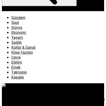
enflasyon
emeklilik
ötv
döviz
otomobil
sağlık
Gündem
Spor
Dünya
Ekonomi
Yaşam
Sağlık
Kültür & Sanat
Köşe Yazıları
Çevre
Eğitim
Emek
Teknoloji
Kapaklı