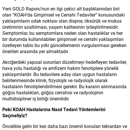
Yeni GOLD Raporu’nun en ilgi çekici alt başlıklarından biri
olan “KOAH’da Girişimsel ve Cerrahi Tedaviler” konusundaki
yaklaşımların odak noktası olan dispne, öksürük ve mukus
üretiminin azaltılması, yaşam kalitesinin iyileştirilmesidir.
Semptomlar, bu semptomlara neden olan hastalıklar ve her
bir durumda kullanılabilen girişimsel ve cerrahi yaklaşımları
özetleyen tablo bu yılki güncellemenin vurgulanması gereken
önerileri arasında yer almaktadır .
Akciğerdeki yapısal sorunları düzeltmeyi hedefleyen tedaviler,
hava yolu hastalığı ve amfizem hakim fenotiplere yönelik
yaklaşımlardır. Bu tedavilere aday olan uygun hastaların
belirlenmesinde klinik, fizyolojik ve radyolojik olarak
hastaların fenotiplendirilmesi gerekir. Bu kararın alınmasında
göğüs hastalıkları, göğüs cerrahisi ve radyolojinin
multidisipliner iş birliği önemlidir.
Peki KOAH Hastalarına Nasıl Tedavi Yöntemlerini
Seçmeliyiz?
Öncelikle gelin bir kez daha bazı önemli konuları tekrardan ve