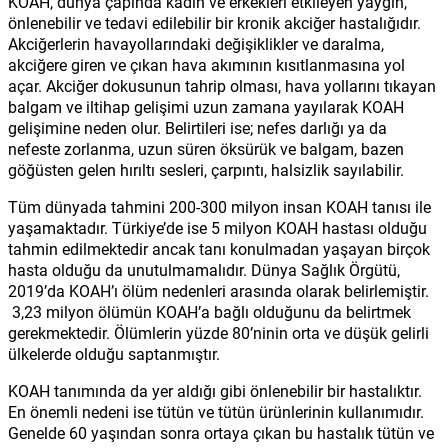
KOAH, dünya çapında kadın ve erkekleri etkileyen yaygın,
önlenebilir ve tedavi edilebilir bir kronik akciğer hastalığıdır.
Akciğerlerin havayollarındaki değişiklikler ve daralma,
akciğere giren ve çıkan hava akımının kısıtlanmasına yol
açar. Akciğer dokusunun tahrip olması, hava yollarını tıkayan
balgam ve iltihap gelişimi uzun zamana yayılarak KOAH
gelişimine neden olur. Belirtileri ise; nefes darlığı ya da
nefeste zorlanma, uzun süren öksürük ve balgam, bazen
göğüsten gelen hırıltı sesleri, çarpıntı, halsizlik sayılabilir.
Tüm dünyada tahmini 200-300 milyon insan KOAH tanısı ile
yaşamaktadır. Türkiye’de ise 5 milyon KOAH hastası olduğu
tahmin edilmektedir ancak tanı konulmadan yaşayan birçok
hasta olduğu da unutulmamalıdır. Dünya Sağlık Örgütü,
2019’da KOAH’ı ölüm nedenleri arasında olarak belirlemiştir.
3,23 milyon ölümün KOAH’a bağlı olduğunu da belirtmek
gerekmektedir. Ölümlerin yüzde 80’ninin orta ve düşük gelirli
ülkelerde olduğu saptanmıştır.
KOAH tanımında da yer aldığı gibi önlenebilir bir hastalıktır.
En önemli nedeni ise tütün ve tütün ürünlerinin kullanımıdır.
Genelde 60 yaşından sonra ortaya çıkan bu hastalık tütün ve