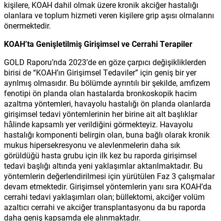
kişilere, KOAH dahil olmak üzere kronik akciğer hastalığı
olanlara ve toplum hizmeti veren kişilere grip aşısı olmalarını
önermektedir.
KOAH’ta Genişletilmiş Girişimsel ve Cerrahi Terapiler
GOLD Raporu’nda 2023’de en göze çarpıcı değişikliklerden
birisi de “KOAH’ın Girişimsel Tedaviler” için geniş bir yer
ayrılmış olmasıdır. Bu bölümde ayrıntılı bir şekilde, amfizem
fenotipi ön planda olan hastalarda bronkoskopik hacim
azaltma yöntemleri, havayolu hastalığı ön planda olanlarda
girişimsel tedavi yöntemlerinin her birine ait alt başlıklar
hâlinde kapsamlı yer verildiğini görmekteyiz. Havayolu
hastalığı komponenti belirgin olan, buna bağlı olarak kronik
mukus hipersekresyonu ve alevlenmelerin daha sık
görüldüğü hasta grubu için ilk kez bu raporda girişimsel
tedavi başlığı altında yeni yaklaşımlar aktarılmaktadır. Bu
yöntemlerin değerlendirilmesi için yürütülen Faz 3 çalışmalar
devam etmektedir. Girişimsel yöntemlerin yanı sıra KOAH’da
cerrahi tedavi yaklaşımları olan; büllektomi, akciğer volüm
azaltıcı cerrahi ve akciğer transplantasyonu da bu raporda
daha geniş kapsamda ele alınmaktadır.