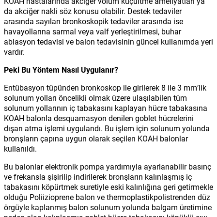
KOAH hastalarında akciğer volüm küçültme ameliyatları ya
da akciğer nakli söz konusu olabilir. Destek tedaviler
arasında sayılan bronkoskopik tedaviler arasında ise
havayollarına sarmal veya valf yerleştirilmesi, buhar
ablasyon tedavisi ve balon tedavisinin güncel kullanımda yeri
vardır.
Peki Bu Yöntem Nasıl Uygulanır?
Entübasyon tüpünden bronkoskop ile girilerek 8 ile 3 mm’lik
solunum yolları öncelikli olmak üzere ulaşılabilen tüm
solunum yollarının iç tabakasını kaplayan hücre tabakasına
KOAH balonla desquamasyon denilen goblet hücrelerini
dışarı atma işlemi uygulandı. Bu işlem için solunum yolunda
bronşların çapına uygun olarak seçilen KOAH balonlar
kullanıldı.
Bu balonlar elektronik pompa yardımıyla ayarlanabilir basınç
ve frekansla şişirilip indirilerek bronşların kalınlaşmış iç
tabakasını köpürtmek suretiyle eski kalınlığına geri getirmekle
olduğu Poliizioprene balon ve thermoplastikpolistrenden düz
örgüyle kaplanmış balon solunum yolunda balgam üretimine