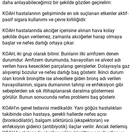
daha anlayabileceğimiz bir şekilde gözden geçirelim:
KOAH hastalarının gelişiminde en sık suçlanan etkenler aktif-
pasif sigara kullanımı ve çevre kirliliğidir.
KOAH hastalarında akciğer içerisine alınan hava kolay
şekilde dışarı verilemez, zamanla akciğerler harap olmaya
başlar ve nefes darlığı ortaya çıkar.
KOAH, iki grup olarak bilinir. Bunların ilki amfizem denen
durumdur. Amfizem durumunda, havayolları ve alveol adı
verilen hava kesecikleri parçalanıp genişlerler. Dolayısıyla gaz
alışverişi bozulur ve nefes darlığı baş gösterir. İkinci durum
olan kronik bronşitte ise alveollere giden bronş adı verilen
havayollarının, sigara dumanının tahrişi ve enfeksiyon gibi
sebeplerden sık sık iltihaplanarak daralma göstermesi
görülür. Bunun sonucunda nefes problemi baş gösterir.
KOAH’ın genel tedavisi medikaldir. Yani göğüs hastalıkları
takibinde olan hastaya, gerekli hallerde nefes açısı
(bronkodilatör), balgam söktürücü (ekspektoran) ve
enfeksiyon giderici (antibiyotik) ilaçlar verilir. Ancak ilerlemiş