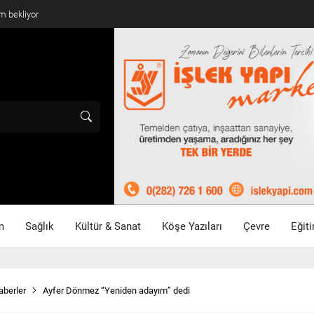
mlandı
m
Sağlık
Kültür & Sanat
Köşe Yazıları
Çevre
Eğit
aberler
Ayfer Dönmez “Yeniden adayım” dedi