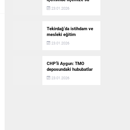
akışı başlatılacak
23.01.2026
Tekirdağ’da istihdam ve
mesleki eğitim
politikaları değerlendirildi
23.01.2026
CHP’li Aygun: TMO
deposundaki hububatlar
çalındı!
23.01.2026