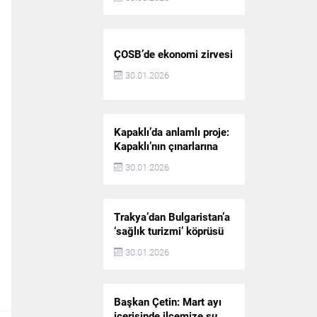
ÇOSB’de ekonomi zirvesi
30.01.2026
Kapaklı’da anlamlı proje:
Kapaklı’nın çınarlarına
dijital vefa köprüsü
30.01.2026
Trakya’dan Bulgaristan’a
‘sağlık turizmi’ köprüsü
30.01.2026
Başkan Çetin: Mart ayı
içerisinde ilçemize su