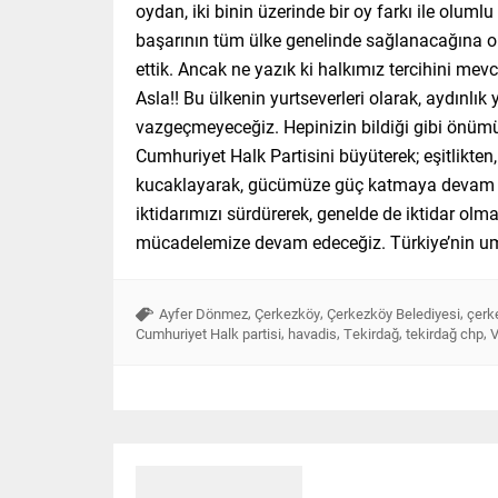
oydan, iki binin üzerinde bir oy farkı ile olum
başarının tüm ülke genelinde sağlanacağına o
ettik. Ancak ne yazık ki halkımız tercihini m
Asla!! Bu ülkenin yurtseverleri olarak, aydınlı
vazgeçmeyeceğiz. Hepinizin bildiği gibi önümüzd
Cumhuriyet Halk Partisini büyüterek; eşitlikten
kucaklayarak, gücümüze güç katmaya devam ede
iktidarımızı sürdürerek, genelde de iktidar olma
mücadelemize devam edeceğiz. Türkiye’nin umu
,
,
,
Ayfer Dönmez
Çerkezköy
Çerkezköy Belediyesi
çerk
,
,
,
,
Cumhuriyet Halk partisi
havadis
Tekirdağ
tekirdağ chp
V