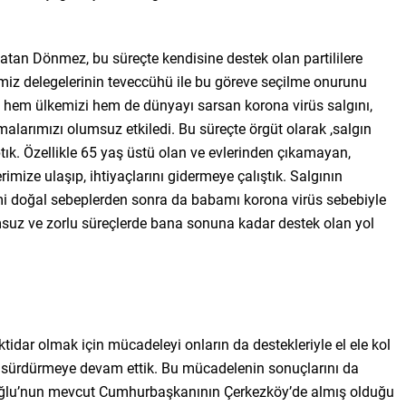
atan Dönmez, bu süreçte kendisine destek olan partililere
imiz delegelerinin teveccühü ile bu göreve seçilme onurunu
 hem ülkemizi hem de dünyayı sarsan korona virüs salgını,
malarımızı olumsuz etkiledi. Bu süreçte örgüt olarak ,salgın
tık. Özellikle 65 yaş üstü olan ve evlerinden çıkamayan,
ize ulaşıp, ihtiyaçlarını gidermeye çalıştık. Salgının
mi doğal sebeplerden sonra da babamı korona virüs sebebiyle
uz ve zorlu süreçlerde bana sonuna kadar destek olan yol
tidar olmak için mücadeleyi onların da destekleriyle el ele kol
la sürdürmeye devam ettik. Bu mücadelenin sonuçlarını da
ğlu’nun mevcut Cumhurbaşkanının Çerkezköy’de almış olduğu