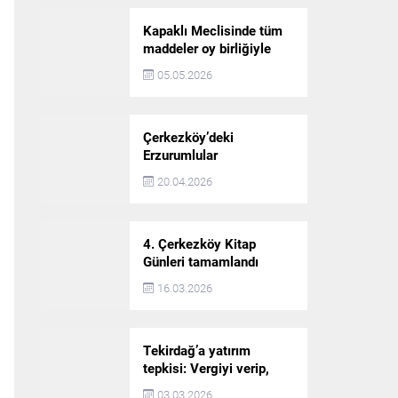
Kapaklı Meclisinde tüm
maddeler oy birliğiyle
karara bağlandı
05.05.2026
Çerkezköy’deki
Erzurumlular
şampiyonluğu kutladı
20.04.2026
4. Çerkezköy Kitap
Günleri tamamlandı
16.03.2026
Tekirdağ’a yatırım
tepkisi: Vergiyi verip,
hizmet almayan bir iliz
03.03.2026