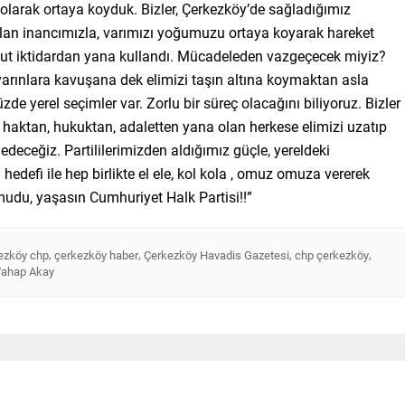
lu olarak ortaya koyduk. Bizler, Çerkezköy’de sağladığımız
lan inancımızla, varımızı yoğumuzu ortaya koyarak hareket
evcut iktidardan yana kullandı. Mücadeleden vazgeçecek miyiz?
k yarınlara kavuşana dek elimizi taşın altına koymaktan asla
e yerel seçimler var. Zorlu bir süreç olacağını biliyoruz. Bizler
, haktan, hukuktan, adaletten yana olan herkese elimizi uzatıp
ceğiz. Partililerimizden aldığımız güçle, yereldeki
 hedefi ile hep birlikte el ele, kol kola , omuz omuza vererek
du, yaşasın Cumhuriyet Halk Partisi!!”
,
,
,
,
ezköy chp
çerkezköy haber
Çerkezköy Havadis Gazetesi
chp çerkezköy
ahap Akay