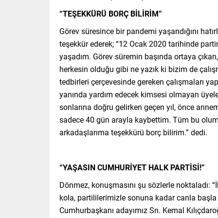
“TEŞEKKÜRÜ BORÇ BİLİRİM”
Görev süresince bir pandemi yaşandığını hatırl
teşekkür ederek; “12 Ocak 2020 tarihinde part
yaşadım. Görev süremin başında ortaya çıkan,
herkesin olduğu gibi ne yazık ki bizim de çalış
tedbirleri çerçevesinde gereken çalışmaları yap
yanında yardım edecek kimsesi olmayan üyelerim
sonlarına doğru gelirken geçen yıl, önce anne
sadece 40 gün arayla kaybettim. Tüm bu olums
arkadaşlarıma teşekkürü borç bilirim.” dedi.
“YAŞASIN CUMHURİYET HALK PARTİSİ!”
Dönmez, konuşmasını şu sözlerle noktaladı: “İk
kola, partililerimizle sonuna kadar canla baş
Cumhurbaşkanı adayımız Sn. Kemal Kılıçdaro