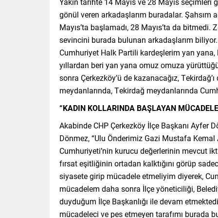
Yakın tarihte 14 Mayıs ve 28 Mayıs seçimleri ge
gönül veren arkadaşlarım buradalar. Şahsım a
Mayıs’ta başlamadı, 28 Mayıs’ta da bitmedi. Zo
sevincini burada bulunan arkadaşlarım biliyor. 
Cumhuriyet Halk Partili kardeşlerim yan yana, 
yıllardan beri yan yana omuz omuza yürüttüğ
sonra Çerkezköy’ü de kazanacağız, Tekirdağ’ı
meydanlarında, Tekirdağ meydanlarında Cumhuri
“KADIN KOLLARINDA BAŞLAYAN MÜCADELEM
Akabinde CHP Çerkezköy İlçe Başkanı Ayfer Dön
Dönmez, “Ulu Önderimiz Gazi Mustafa Kemal At
Cumhuriyeti’nin kurucu değerlerinin mevcut iktid
fırsat eşitliğinin ortadan kalktığını görüp sad
siyasete girip mücadele etmeliyim diyerek, Cu
mücadelem daha sonra İlçe yöneticiliği, Beled
duyduğum İlçe Başkanlığı ile devam etmektedir. 
mücadeleci ve pes etmeyen tarafımı burada bulu