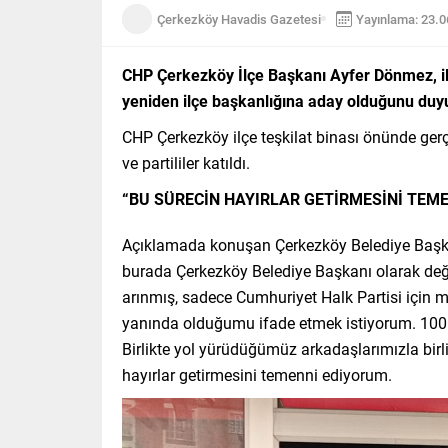
Çerkezköy Havadis Gazetesi
Yayınlama: 23.
CHP Çerkezköy İlçe Başkanı Ayfer Dönmez, ilç
yeniden ilçe başkanlığına aday olduğunu duy
CHP Çerkezköy ilçe teşkilat binası önünde g
ve partililer katıldı.
“BU SÜRECİN HAYIRLAR GETİRMESİNİ TEM
Açıklamada konuşan Çerkezköy Belediye Başka
burada Çerkezköy Belediye Başkanı olarak değil
arınmış, sadece Cumhuriyet Halk Partisi için 
yanında olduğumu ifade etmek istiyorum. 100 yıl
Birlikte yol yürüdüğümüz arkadaşlarımızla birl
hayırlar getirmesini temenni ediyorum.