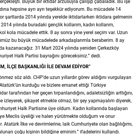
rçekleşti. Büyük bir iktidar arzusuyla çalışıp çabaladık. Bu işe
dına hepsine ayrı ayrı teşekkür ediyorum. Bu mücadele 14
r şartlarda 2014 yılında yerelde iktidarlarken iktidara gelmenin
2014 yılında buradaki gençlik kollarım, kadın kollarım,
kol kola mücadele ettik. 8 ay sonra yine yerel seçim var. Uzun
ümüz bu büyük mücadelede arkadaşlarımla beraberim. 8 ay
 da kazanacağız. 31 Mart 2024 yılında yeniden Çerkezköy
yet Halk Partisi bayrağını göreceksiniz.” dedi.
, İLÇE BAŞKANLIĞI İLE DEVAM EDİYOR”
mez söz aldı. CHP’de uzun yıllardır görev aldığını vurgulayan
atürk’ün kurduğu ve bizlere emanet ettiği Türkiye
ar tarafından her geçen tırpanlandığını, adaletsizliğin arttığını,
ece izleyerek, şikayet etmekle olmaz, bir şey yapmayalım diyerek,
mhuriyet Halk Partisine üye oldum. Kadın kollarında başlayan
iye Meclis üyeliği ve halen yürütmekte olduğum ve onur
Atatürk İlke ve devrimlerine, laik Cumhuriyete olan bağlılığımı,
nan çoğu kişinin bildiğine eminim.” ifadelerini kullandı.