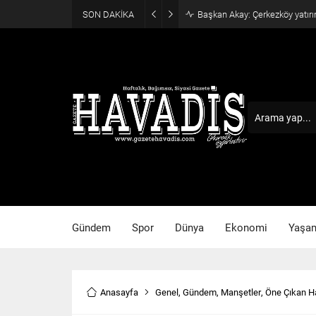
SON DAKİKA
Haziran ayı ilk oturumu tama
Gündem
Spor
Dünya
Ekonomi
Yaşa
Anasayfa
Genel
,
Gündem
,
Manşetler
,
Öne Çıkan H