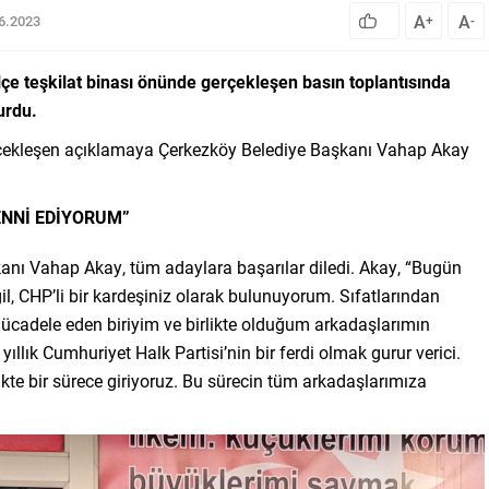
A
A
06.2023
+
-
e teşkilat binası önünde gerçekleşen basın toplantısında
urdu.
erçekleşen açıklamaya Çerkezköy Belediye Başkanı Vahap Akay
ENNİ EDİYORUM”
nı Vahap Akay, tüm adaylara başarılar diledi. Akay, “Bugün
, CHP’li bir kardeşiniz olarak bulunuyorum. Sıfatlarından
mücadele eden biriyim ve birlikte olduğum arkadaşlarımın
lık Cumhuriyet Halk Partisi’nin bir ferdi olmak gurur verici.
ikte bir sürece giriyoruz. Bu sürecin tüm arkadaşlarımıza