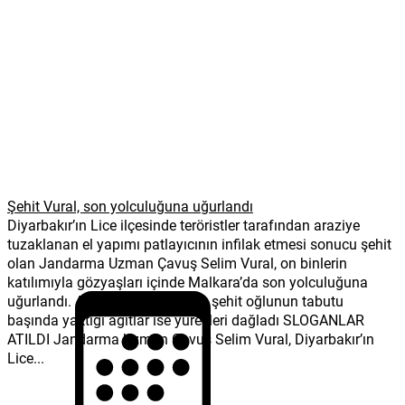
Şehit Vural, son yolculuğuna uğurlandı
Diyarbakır’ın Lice ilçesinde teröristler tarafından araziye
tuzaklanan el yapımı patlayıcının infilak etmesi sonucu şehit
olan Jandarma Uzman Çavuş Selim Vural, on binlerin
katılımıyla gözyaşları içinde Malkara’da son yolculuğuna
uğurlandı. Anne Rukiye Vural’ın, şehit oğlunun tabutu
başında yaktığı ağıtlar ise yürekleri dağladı SLOGANLAR
ATILDI Jandarma Uzman Çavuş Selim Vural, Diyarbakır’ın
Lice...