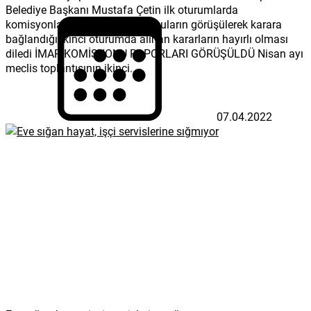
Belediye Başkanı Mustafa Çetin ilk oturumlarda
komisyonlara havale edilen konuların görüşülerek karara
bağlandığı ikinci oturumda alınan kararların hayırlı olması
diledi İMAR KOMİSYONU RAPORLARI GÖRÜŞÜLDÜ Nisan ayı
meclis toplantısının ikinci...
07.04.2022