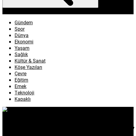
enflasyon
emeklilik
ötv
döviz
otomobil
sağlık
Gündem
Spor
Dünya
Ekonomi
Yaşam
Sağlık
Kültür & Sanat
Köşe Yazıları
Çevre
Eğitim
Emek
Teknoloji
Kapaklı