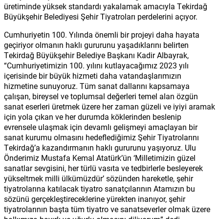
üretiminde yüksek standardı yakalamak amacıyla Tekirdağ
Büyükşehir Belediyesi Şehir Tiyatroları perdelerini açıyor.
Cumhuriyetin 100. Yılında önemli bir projeyi daha hayata
geçiriyor olmanın haklı gururunu yaşadıklarını belirten
Tekirdağ Büyükşehir Belediye Başkanı Kadir Albayrak,
“Cumhuriyetimizin 100. yılını kutlayacağımız 2023 yılı
içerisinde bir büyük hizmeti daha vatandaşlarımızın
hizmetine sunuyoruz. Tüm sanat dallarını kapsamaya
çalışan, bireysel ve toplumsal değerleri temel alan özgün
sanat eserleri üretmek üzere her zaman güzeli ve iyiyi aramak
için yola çıkan ve her durumda köklerinden beslenip
evrensele ulaşmak için devamlı gelişmeyi amaçlayan bir
sanat kurumu olmasını hedeflediğimiz Şehir Tiyatrolarını
Tekirdağ’a kazandırmanın haklı gururunu yaşıyoruz. Ulu
Önderimiz Mustafa Kemal Atatürk’ün ‘Milletimizin güzel
sanatlar sevgisini, her türlü vasıta ve tedbirlerle besleyerek
yükseltmek milli ülkümüzdür’ sözünden hareketle, şehir
tiyatrolarına katılacak tiyatro sanatçılarının Atamızın bu
sözünü gerçekleştireceklerine yürekten inanıyor, şehir
tiyatrolarının başta tüm tiyatro ve sanatseverler olmak üzere