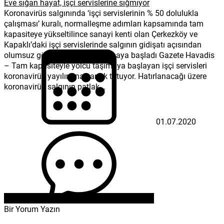
Eve sığan hayat, işçi servislerine sığmıyor
Koronavirüs salgınında ‘işçi servislerinin % 50 dolulukla
çalışması’ kuralı, normalleşme adımları kapsamında tam
kapasiteye yükseltilince sanayi kenti olan Çerkezköy ve
Kapaklı’daki işçi servislerinde salgının gidişatı açısından
olumsuz görüntüler ortaya çıkmaya başladı Gazete Havadis
– Tam kapasiteyle yolcu taşımaya başlayan işçi servisleri
koronavirüs yayılımına çanak tutuyor. Hatırlanacağı üzere
koronavirüs salgının patlak...
01.07.2020
Bir Yorum Yazın