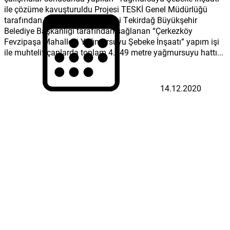
ile çözüme kavuşturuldu Projesi TESKİ Genel Müdürlüğü
tarafından hazırlanan ve bütçesi Tekirdağ Büyükşehir
Belediye Başkanlığı tarafından sağlanan “Çerkezköy
Fevzipaşa Mahallesi Yağmursuyu Şebeke İnşaatı” yapım işi
ile muhtelif çaplarda toplam 4.949 metre yağmursuyu hattı...
14.12.2020