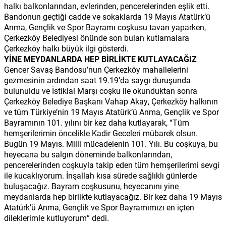
halkı balkonlarından, evlerinden, pencerelerinden eşlik etti.
Bandonun geçtiği cadde ve sokaklarda 19 Mayıs Atatürk’ü
Anma, Gençlik ve Spor Bayramı coşkusu tavan yaparken,
Çerkezköy Belediyesi önünde son bulan kutlamalara
Çerkezköy halkı büyük ilgi gösterdi.
YİNE MEYDANLARDA HEP BİRLİKTE KUTLAYACAĞIZ
Gencer Savaş Bandosu’nun Çerkezköy mahallelerini
gezmesinin ardından saat 19.19’da saygı duruşunda
bulunuldu ve İstiklal Marşı coşku ile okunduktan sonra
Çerkezköy Belediye Başkanı Vahap Akay, Çerkezköy halkının
ve tüm Türkiye’nin 19 Mayıs Atatürk’ü Anma, Gençlik ve Spor
Bayramının 101. yılını bir kez daha kutlayarak, “Tüm
hemşerilerimin öncelikle Kadir Geceleri mübarek olsun.
Bugün 19 Mayıs. Milli mücadelenin 101. Yılı. Bu coşkuya, bu
heyecana bu salgın döneminde balkonlarından,
pencerelerinden coşkuyla takip eden tüm hemşerilerimi sevgi
ile kucaklıyorum. İnşallah kısa sürede sağlıklı günlerde
buluşacağız. Bayram coşkusunu, heyecanını yine
meydanlarda hep birlikte kutlayacağız. Bir kez daha 19 Mayıs
Atatürk’ü Anma, Gençlik ve Spor Bayramımızı en içten
dileklerimle kutluyorum” dedi.