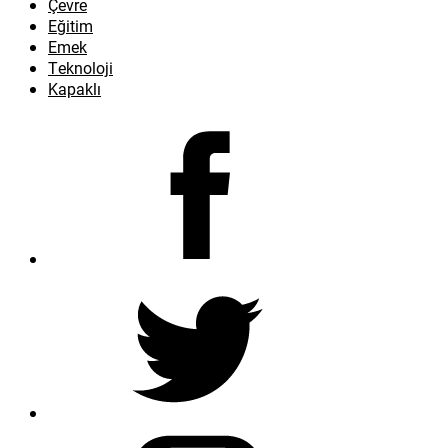
Çevre
Eğitim
Emek
Teknoloji
Kapaklı