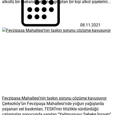
alkollü bir mekanda eğlenen gruptan bir kişi alkol şişelerini...
08.11.2021
Fevzipaşa Mahallesi’nin taşkın sorunu çözüme kavuşuyor
Çerkezköy’ün Fevzipaşa Mahallesi’nde yoğun yağışlarda
yaşanan sel baskınları, TESKİ’nin titizlikle sürdürdüğü
çalışmalar sonucunda yapılan “Yağmursuyu Şebeke İnşaatı”