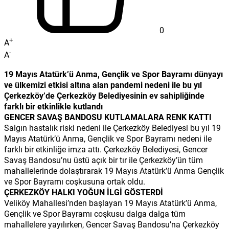
0
+
A
-
A
19 Mayıs Atatürk’ü Anma, Gençlik ve Spor Bayramı dünyayı
ve ülkemizi etkisi altına alan pandemi nedeni ile bu yıl
Çerkezköy’de Çerkezköy Belediyesinin ev sahipliğinde
farklı bir etkinlikle kutlandı
GENCER SAVAŞ BANDOSU KUTLAMALARA RENK KATTI
Salgın hastalık riski nedeni ile Çerkezköy Belediyesi bu yıl 19
Mayıs Atatürk’ü Anma, Gençlik ve Spor Bayramı nedeni ile
farklı bir etkinliğe imza attı. Çerkezköy Belediyesi, Gencer
Savaş Bandosu’nu üstü açık bir tır ile Çerkezköy’ün tüm
mahallelerinde dolaştırarak 19 Mayıs Atatürk’ü Anma Gençlik
ve Spor Bayramı coşkusuna ortak oldu.
ÇERKEZKÖY HALKI YOĞUN İLGİ GÖSTERDİ
Veliköy Mahallesi’nden başlayan 19 Mayıs Atatürk’ü Anma,
Gençlik ve Spor Bayramı coşkusu dalga dalga tüm
mahallelere yayılırken, Gencer Savaş Bandosu’na Çerkezköy