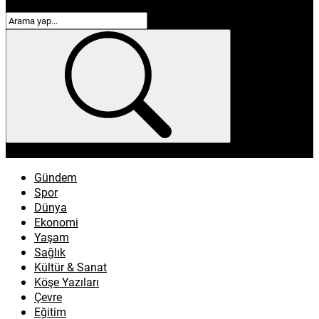
enflasyon
emeklilik
ötv
döviz
otomobil
sağlık
Gündem
Spor
Dünya
Ekonomi
Yaşam
Sağlık
Kültür & Sanat
Köşe Yazıları
Çevre
Eğitim