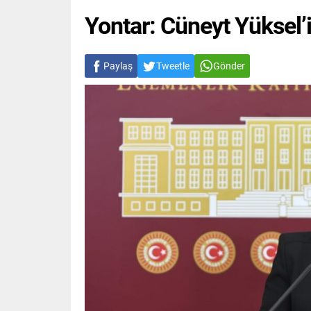
Yontar: Cüneyt Yüksel’in
Paylaş
Tweetle
Gönder