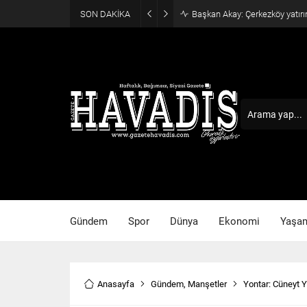
SON DAKİKA
Başkan Akay: Çerkezköy yatırı
Gündem
Spor
Dünya
Ekonomi
Yaşa
Anasayfa
Gündem
,
Manşetler
Yontar: Cüneyt Yü