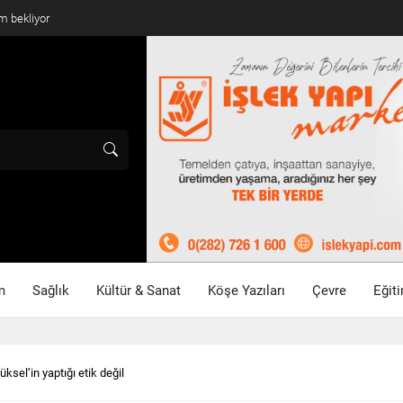
m bekliyor
m
Sağlık
Kültür & Sanat
Köşe Yazıları
Çevre
Eğit
ksel’in yaptığı etik değil