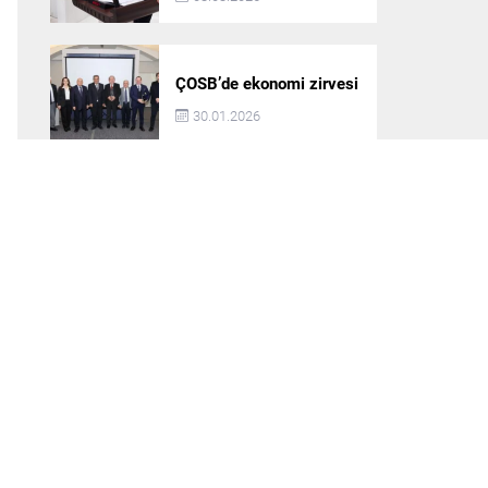
ÇOSB’de ekonomi zirvesi
30.01.2026
Kapaklı’da anlamlı proje:
Kapaklı’nın çınarlarına
dijital vefa köprüsü
30.01.2026
Trakya’dan Bulgaristan’a
‘sağlık turizmi’ köprüsü
30.01.2026
Başkan Çetin: Mart ayı
içerisinde ilçemize su