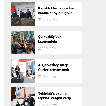
Kapaklı Meclisinde tüm
maddeler oy birliğiyle
karara bağlandı
05.05.2026
Çerkezköy’deki
Erzurumlular
şampiyonluğu kutladı
20.04.2026
4. Çerkezköy Kitap
Günleri tamamlandı
16.03.2026
Tekirdağ’a yatırım
tepkisi: Vergiyi verip,
hizmet almayan bir iliz
03.03.2026