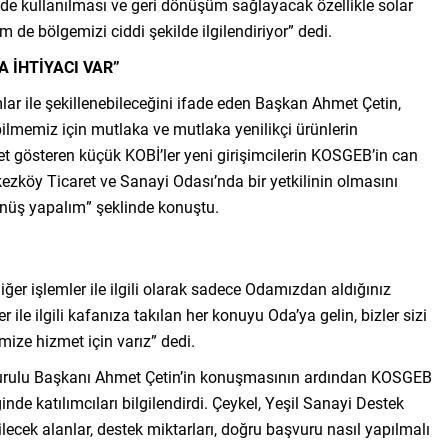
de kullanılması ve geri dönüşüm sağlayacak özellikle solar
de bölgemizi ciddi şekilde ilgilendiriyor” dedi.
 İHTİYACI VAR”
ar ile şekillenebileceğini ifade eden Başkan Ahmet Çetin,
ilmemiz için mutlaka ve mutlaka yenilikçi ürünlerin
t gösteren küçük KOBİ’ler yeni girişimcilerin KOSGEB’in can
kezköy Ticaret ve Sanayi Odası’nda bir yetkilinin olmasını
dönüş yapalım” şeklinde konuştu.
er işlemler ile ilgili olarak sadece Odamızdan aldığınız
r ile ilgili kafanıza takılan her konuyu Oda’ya gelin, bizler sizi
mize hizmet için varız” dedi.
urulu Başkanı Ahmet Çetin’in konuşmasının ardından KOSGEB
e katılımcıları bilgilendirdi. Çeykel, Yeşil Sanayi Destek
rilecek alanlar, destek miktarları, doğru başvuru nasıl yapılmalı