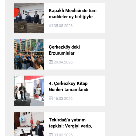
Kapaklı Meclisinde tüm
maddeler oy birliğiyle
karara bağlandı
05.05.2026
Çerkezköy’deki
Erzurumlular
şampiyonluğu kutladı
20.04.2026
4. Çerkezköy Kitap
Günleri tamamlandı
16.03.2026
Tekirdağ’a yatırım
tepkisi: Vergiyi verip,
hizmet almayan bir iliz
03.03.2026