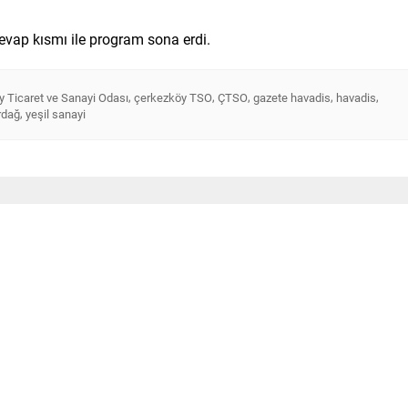
evap kısmı ile program sona erdi.
,
,
,
,
,
 Ticaret ve Sanayi Odası
çerkezköy TSO
ÇTSO
gazete havadis
havadis
,
rdağ
yeşil sanayi