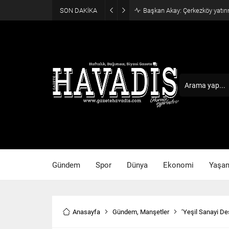
SON DAKİKA
Haziran ayı ilk oturumu tama
Gündem
Spor
Dünya
Ekonomi
Yaşa
Anasayfa
Gündem
,
Manşetler
‘Yeşil Sanayi De