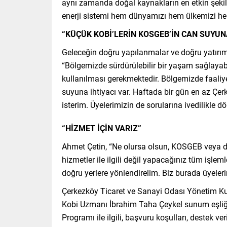
aynı zamanda doğal kaynakların en etkin şekil
enerji sistemi hem dünyamızı hem ülkemizi hem 
“KÜÇÜK KOBİ’LERİN KOSGEB’İN CAN SUYUNA
Geleceğin doğru yapılanmalar ve doğru yatırıml
“Bölgemizde sürdürülebilir bir yaşam sağlayab
kullanılması gerekmektedir. Bölgemizde faaliye
suyuna ihtiyacı var. Haftada bir gün en az Çer
isterim. Üyelerimizin de sorularına ivedilikle 
“HİZMET İÇİN VARIZ”
Ahmet Çetin, “Ne olursa olsun, KOSGEB veya diğ
hizmetler ile ilgili değil yapacağınız tüm işlemle
doğru yerlere yönlendirelim. Biz burada üyeleri
Çerkezköy Ticaret ve Sanayi Odası Yönetim K
Kobi Uzmanı İbrahim Taha Çeykel sunum eşliğind
Programı ile ilgili, başvuru koşulları, destek ve