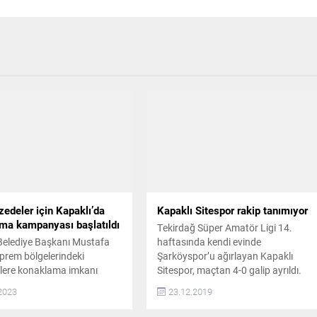
edeler için Kapaklı’da
Kapaklı Sitespor rakip tanımıyor
ma kampanyası başlatıldı
Tekirdağ Süper Amatör Ligi 14.
Belediye Başkanı Mustafa
haftasında kendi evinde
eprem bölgelerindeki
Şarköyspor’u ağırlayan Kapaklı
lere konaklama imkanı
Sitespor, maçtan 4-0 galip ayrıldı.
amacıyla yeni bir kampanya
Kapaklı Şehir Stadı’nda oynanan
2023
23.12.2019
dığını duyurdu. Başkan Çetin,
karşılaşmada maça mutlak galibiyet
şlarımız ilçemizde veya
parolası ile çıkan Kapaklı Sitespor,