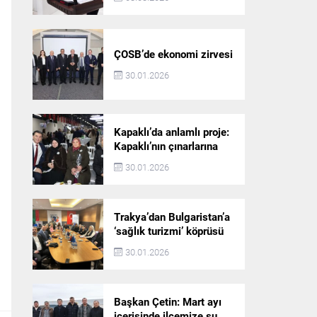
ÇOSB’de ekonomi zirvesi
30.01.2026
Kapaklı’da anlamlı proje:
Kapaklı’nın çınarlarına
dijital vefa köprüsü
30.01.2026
Trakya’dan Bulgaristan’a
‘sağlık turizmi’ köprüsü
30.01.2026
Başkan Çetin: Mart ayı
içerisinde ilçemize su