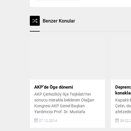
Benzer Konular
AKP’de Öge dönemi
Depremz
konakla
AKP Çerkezköy İlçe Teşkilatı’nın
sonucu merakla beklenen Olağan
Kapaklı 
Kongresi AKP Genel Başkan
Çetin, d
Yardımcısı Prof. Dr. Mustafa
afetzede
Şentop’un da katılımıyla Pazar günü
sunmak 
07.12.2014
09.02.
gerçekleştirildi. Son ana kadar iki
başlatıl
adayın yer alıp almayacağı belli
“Vatanda