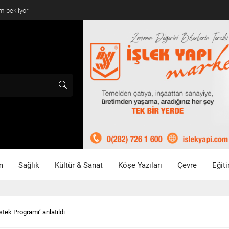
mlandı
m
Sağlık
Kültür & Sanat
Köşe Yazıları
Çevre
Eğit
stek Programı’ anlatıldı