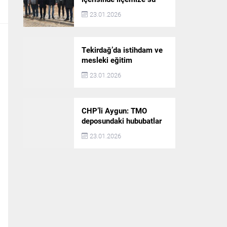
akışı başlatılacak
23.01.2026
Tekirdağ’da istihdam ve
mesleki eğitim
politikaları değerlendirildi
23.01.2026
CHP’li Aygun: TMO
deposundaki hububatlar
çalındı!
23.01.2026