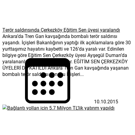
Terör saldırısında Çerkezköy Eğitim Sen üyesi yaralandı
Ankara’da Tren Garı kavşağında bombalı terör saldırısı
yaşandı. İçişleri Bakanlığının yaptığı ilk açıklamalara göre 30
yurttaşımız hayatını kaybetti ve 126’da yaralı var. Edinilen
bilgiye göre Eğitim Sen Çerkezköy üyesi Ayşegül Duman’da
yaralananlar arasında bulunuyor. EĞİTİM SEN ÇERKEZKÖY
ÜYELERİ DE KATILDI Ankara Tren Garı kavşağında yaşanan
bombalı terör saldırısı sonucu İçişleri...
10.10.2015