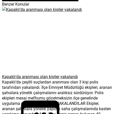
Benzer Konular
Kapaklı‘da aranması olan kişiler yakalandı
Kapaklı’da çeşitli suçlardan aranması olan 3 kişi polis
tarafından yakalandı. İlçe Emniyet Müdürlüğü ekipleri, aranan
şahıslara yönelik çalışmalarını aralıksız sürdürüyor. Polis
ekipleri mesai mefhumu gözetmeksizin ilçe genelinde
uygulama ve denetim yapıyor. YAKALANDILAR Ekipler,
aranan şahıslara yönelik yapılan saha çalışmalarında kasten
yaralama suçundan 4 yıl, 2 ay hapis cezası bulunan 40...