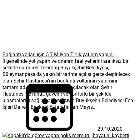
Bağlantı yolları için 5.7 Milyon TL’lik yatırım yapıldı
İl genelinde yol yapım ve onarım faaliyetlerini aralıksız bir
şekilde sürdüren Tekirdağ Büyükşehir Belediyesi,
Süleymanpaşa’da yakın bir tarihte açılışı gerçekleştirilecek
olan Şehir Hastanesi’nin bağlantı yollarının yapımını
tamamladı Vatandaşların yeni açılacak olan Şehir
Hastanesi’ne rahat, güvenli ve konforlu bir şekilde
ulaşmalarını sağlamak amacıyla Büyükşehir Belediyesi Fen
İşleri Dairesi Başkanlığı tarafından Mayıs...
29.10.2020