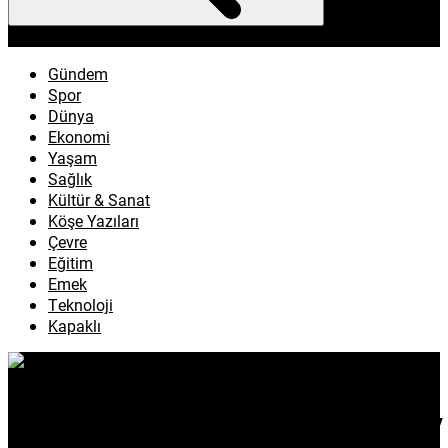
enflasyon
emeklilik
ötv
döviz
otomobil
sağlık
Gündem
Spor
Dünya
Ekonomi
Yaşam
Sağlık
Kültür & Sanat
Köşe Yazıları
Çevre
Eğitim
Emek
Teknoloji
Kapaklı