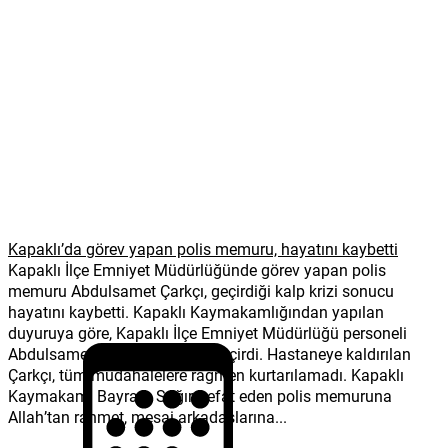
Kapaklı’da görev yapan polis memuru, hayatını kaybetti
Kapaklı İlçe Emniyet Müdürlüğünde görev yapan polis
memuru Abdulsamet Çarkçı, geçirdiği kalp krizi sonucu
hayatını kaybetti. Kapaklı Kaymakamlığından yapılan
duyuruya göre, Kapaklı İlçe Emniyet Müdürlüğü personeli
Abdulsamet Çarkçı kalp krizi geçirdi. Hastaneye kaldırılan
Çarkçı, tüm müdahalelere rağmen kurtarılamadı. Kapaklı
Kaymakamı Bayram Sağır, vefat eden polis memuruna
Allah’tan rahmet, mesai arkadaşlarına...