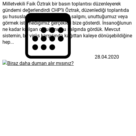
Milletvekili Faik Öztrak bir basın toplantısı düzenleyerek
gündemi değerlendirdi CHP’li Öztrak, düzenlediği toplantıda
şu hususlara değindi: “Covid-19 salgını, unuttuğumuz veya
görmek istemediğimiz gerçekleri bize gösterdi. İnsanoğlunun
ne kadar kırılgan olduğunu bu salgında gördük. Mevcut
sistemin, bir virüs karşısında kağıttan kaleye dönüşebildiğine
hep...
28.04.2020