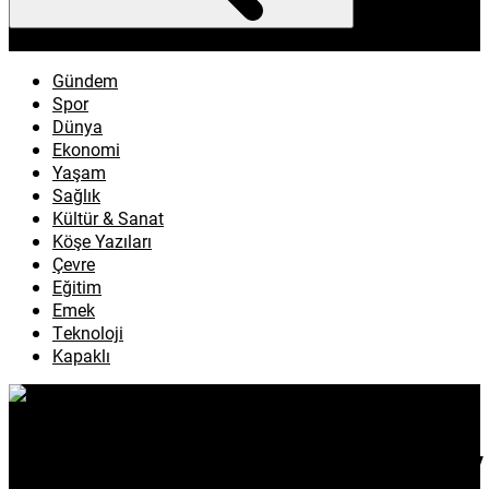
enflasyon
emeklilik
ötv
döviz
otomobil
sağlık
Gündem
Spor
Dünya
Ekonomi
Yaşam
Sağlık
Kültür & Sanat
Köşe Yazıları
Çevre
Eğitim
Emek
Teknoloji
Kapaklı