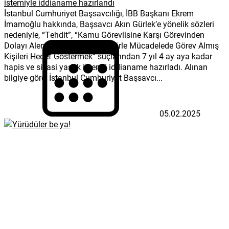
istemiyle iddianame hazırlandı
İstanbul Cumhuriyet Başsavcılığı, İBB Başkanı Ekrem
İmamoğlu hakkında, Başsavcı Akın Gürlek’e yönelik sözleri
nedeniyle, “Tehdit”, “Kamu Görevlisine Karşı Görevinden
Dolayı Alenen Hakaret” ve “Terörle Mücadelede Görev Almış
Kişileri Hedef Göstermek” suçlarından 7 yıl 4 ay aya kadar
hapis ve siyasi yasak istemli iddianame hazırladı. Alınan
bilgiye göre, İstanbul Cumhuriyet Başsavcı...
05.02.2025