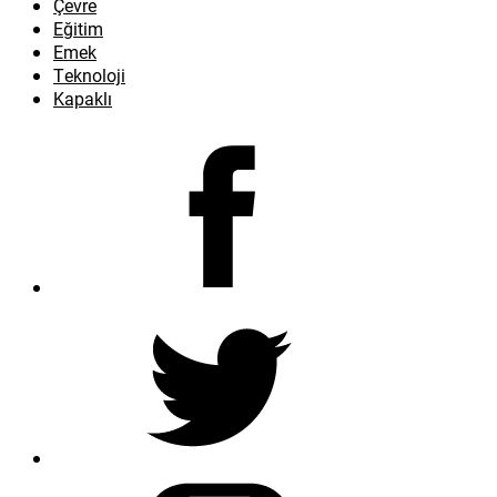
Çevre
Eğitim
Emek
Teknoloji
Kapaklı