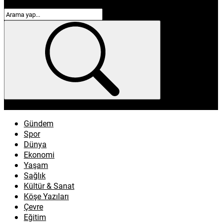
enflasyon
emeklilik
ötv
döviz
otomobil
sağlık
Gündem
Spor
Dünya
Ekonomi
Yaşam
Sağlık
Kültür & Sanat
Köşe Yazıları
Çevre
Eğitim