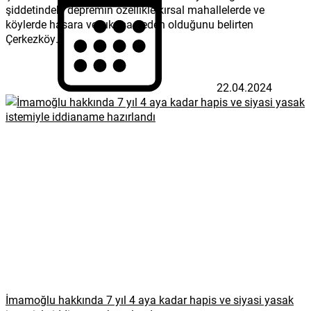
şiddetindeki depremin özellikle kırsal mahallelerde ve
köylerde hasara ve yıkıma neden olduğunu belirten
Çerkezköy...
22.04.2024
İmamoğlu hakkında 7 yıl 4 aya kadar hapis ve siyasi yasak