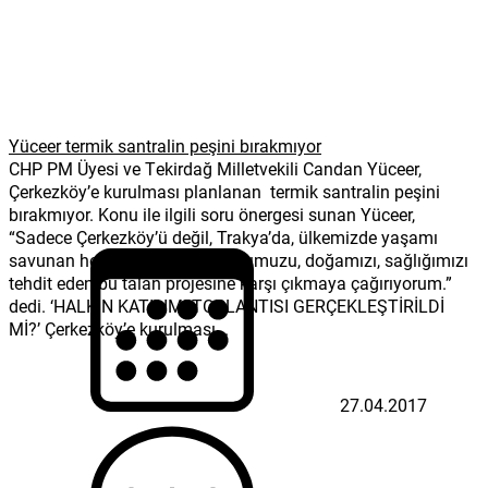
Yüceer termik santralin peşini bırakmıyor
CHP PM Üyesi ve Tekirdağ Milletvekili Candan Yüceer,
Çerkezköy’e kurulması planlanan termik santralin peşini
bırakmıyor. Konu ile ilgili soru önergesi sunan Yüceer,
“Sadece Çerkezköy’ü değil, Trakya’da, ülkemizde yaşamı
savunan herkesi havamızı, suyumuzu, doğamızı, sağlığımızı
tehdit eden bu talan projesine karşı çıkmaya çağırıyorum.”
dedi. ‘HALKIN KATILIMI TOPLANTISI GERÇEKLEŞTİRİLDİ
Mİ?’ Çerkezköy’e kurulması...
27.04.2017