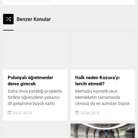
Benzer Konular
Polonyalı öğretmenler
Halk neden Kozuva’yı
derse girecek
tercih etmedi?
Daha önce katıldığı projelerle
Merhaba kıymetli okur,
birlikte öğrencilerin yabancı
Memleketin tamamında
dil gelişimine büyük katkı
olmasa da en azından büyük
sağlayan Hacı Fahri Zümbül
bir kısmında 31 Mart yerel
24.01.2014
15.04.2019
Anadolu Lisesi, bu kez AB
seçimlerini geride bıraktık.
Vet-Pro Projesi kapsamında
Malum İstanbul’da seçim
Polonyalı öğretmenleri konuk
henüz devam ediyor ve AKP
ediyor. Proje kapsamında
kazanana kadar da sürecek