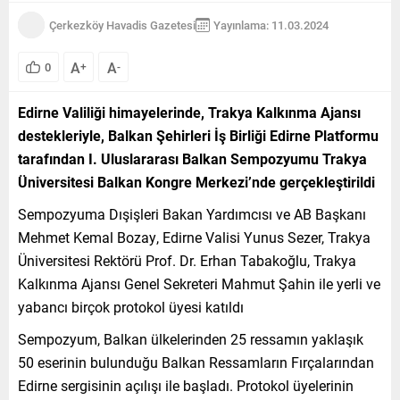
Çerkezköy Havadis Gazetesi
Yayınlama: 11.03.2024
A
A
0
+
-
Edirne Valiliği himayelerinde, Trakya Kalkınma Ajansı
destekleriyle, Balkan Şehirleri İş Birliği Edirne Platformu
tarafından I. Uluslararası Balkan Sempozyumu Trakya
Üniversitesi Balkan Kongre Merkezi’nde gerçekleştirildi
Sempozyuma Dışişleri Bakan Yardımcısı ve AB Başkanı
Mehmet Kemal Bozay, Edirne Valisi Yunus Sezer, Trakya
Üniversitesi Rektörü Prof. Dr. Erhan Tabakoğlu, Trakya
Kalkınma Ajansı Genel Sekreteri Mahmut Şahin ile yerli ve
yabancı birçok protokol üyesi katıldı
Sempozyum, Balkan ülkelerinden 25 ressamın yaklaşık
50 eserinin bulunduğu Balkan Ressamların Fırçalarından
Edirne sergisinin açılışı ile başladı. Protokol üyelerinin