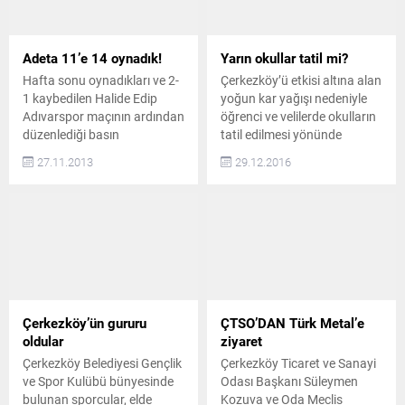
Adeta 11’e 14 oynadık!
Yarın okullar tatil mi?
Hafta sonu oynadıkları ve 2-
Çerkezköy’ü etkisi altına alan
1 kaybedilen Halide Edip
yoğun kar yağışı nedeniyle
Adıvarspor maçının ardından
öğrenci ve velilerde okulların
düzenlediği basın
tatil edilmesi yönünde
toplantısında maçı
beklenti oluşurken,
27.11.2013
29.12.2016
değerlendiren Kulüp Başkanı
Çerkezköy Kaymakamlığı
Ahmet Korkmaz, önde
tarafından henüz okulların
götürdükleri karşılaşmayı
tatil olacağı yönünde bir
özellikle orta hakemin
açıklama yapılmadı.
kararları sonucu 2-1
YOLLARIN DURUMU
kaybettiklerini söyledi.
DÜŞÜNDÜRÜYOR! Çerkezköy
Bugüne kadar hakemleri
Kaymakamlığı tarafından
hiçbir zaman bahane
henüz Cuma günü için tatil
etmediklerini ancak bu
açıklaması yapılmazken,
Çerkezköy’ün gururu
ÇTSO’DAN Türk Metal’e
karşılaşmada
yoğun kar yağışı nedeniyle
oldular
ziyaret
Çerkezköyspor’un adeta 11’e
adeta buz pistine dönen
Çerkezköy Belediyesi Gençlik
Çerkezköy Ticaret ve Sanayi
14 oynadığını savunan
Çerkezköy...
ve Spor Kulübü bünyesinde
Odası Başkanı Süleymen
Ahmet Korkmaz, “Ne...
bulunan sporcular, elde
Kozuva ve Oda Meclis