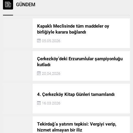
GÜNDEM
yapılması planlanan 37.
Halk Partisi Çerkezköy İlçe
Olağan Kurultayı’nı
Örgütü, kongresini geniş
ertelemek zorunda kalan
katılım ile gerçekleştirdi.
CHP; yeni tarih olarak...
Kongreye Tekirdağ
Kapaklı Meclisinde tüm maddeler oy
Büyükşehir Belediye
birliğiyle karara bağlandı
Başkanı...
05.05.2026
Çerkezköy’deki Erzurumlular şampiyonluğu
kutladı
20.04.2026
4. Çerkezköy Kitap Günleri tamamlandı
16.03.2026
Tekirdağ’a yatırım tepkisi: Vergiyi verip,
hizmet almayan bir iliz