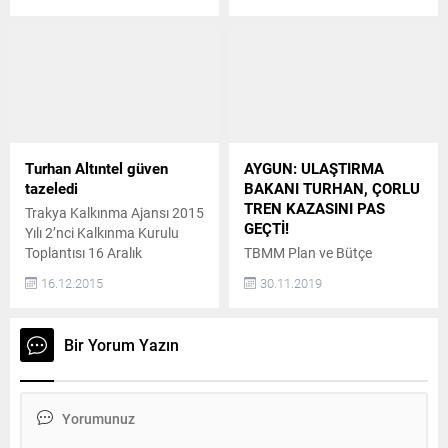
Bulvarında açıldı. Açılışta
olduğu Türkiye Gençlik
yaptığı konuşmada Erseçkin,
Vakfı’na tahsis edilmesini
“Çerkezköy’de doğmadım
meclise taşıyarak soru
ama Çerkezköy benim ata
önergesi verdi
toprağımdır. 20 yıldır burada
CUMHURBAŞKANI
yaşıyorum. Diğer aday gibi
ERDOĞAN’IN OĞLU CHP
aday olmak için bu bölgeye
Tekirdağ Milletvekili Candan
gelmedim.” dedi. Fevzi Paşa
Yüceer, Kültür ve Turizm
Mahallesi Namık Kemal
Bakanı Mehmet Nuri
Turhan Altıntel güven
AYGUN: ULAŞTIRMA
Bulvarı üzerindeki seçim
Ersoy’un cevaplaması
tazeledi
BAKANI TURHAN, ÇORLU
ofisinin...
istemiyle bir soru önergesi
TREN KAZASINI PAS
Trakya Kalkınma Ajansı 2015
verdi. Yüceer önergesinde
GEÇTİ!
Yılı 2’nci Kalkınma Kurulu
Cumhurbaşkanı Recep
Toplantısı 16 Aralık
TBMM Plan ve Bütçe
Tayyip...
Çarşamba günü Tekirdağ
Komisyonu’nda Ulaştırma ve
16.12.2015
30.11.2019
Ramada Otel’de
Altyapı Bakanlığı’nın 2020
gerçekleştirildi. Kalkınma
bütçe görüşmelerinde söz
Kurulu Başkanlığına iki
alan CHP Tekirdağ
Bir Yorum Yazın
yıllığına Kırklareli Ticaret
Milletvekili Dr. İlhami Özcan
Borsası Başkanı Turhan
Aygun, Çorlu Tren Kazası ve
Altıntel seçildi. KATILIM
Ankara Hızlı Tren kazalarını
YOĞUN OLDU Saat 10:00
anımsatarak, “Dünyanın her
itibariyle saygı duruşu ve
yerinde bu kazalardan sonra