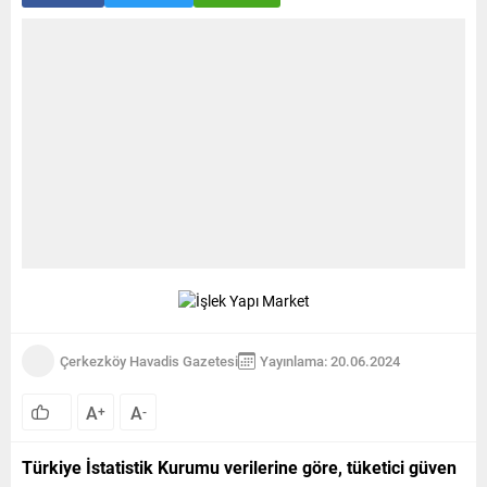
Çerkezköy Havadis Gazetesi
Yayınlama: 20.06.2024
A
A
+
-
Türkiye İstatistik Kurumu verilerine göre, tüketici güven