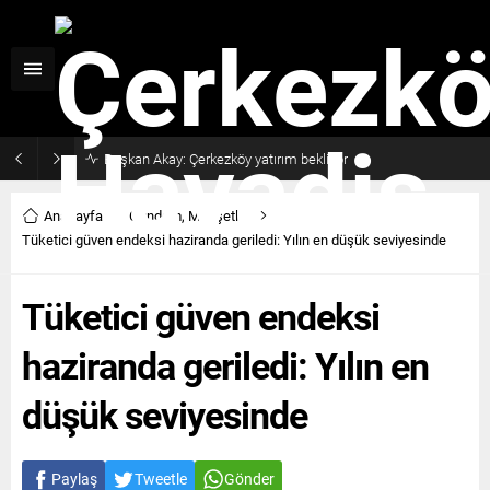
Başkan Akay: Çerkezköy yatırım bekliyor
Anasayfa
Gündem
,
Manşetler
Tüketici güven endeksi haziranda geriledi: Yılın en düşük seviyesinde
Tüketici güven endeksi
haziranda geriledi: Yılın en
düşük seviyesinde
Paylaş
Tweetle
Gönder