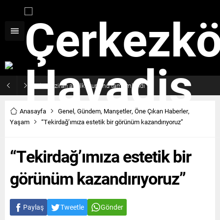
Haziran ayı ilk oturumu tamamlandı
Anasayfa
Genel
,
Gündem
,
Manşetler
,
Öne Çıkan Haberler
,
Yaşam
“Tekirdağ’ımıza estetik bir görünüm kazandırıyoruz”
“Tekirdağ’ımıza estetik bir
görünüm kazandırıyoruz”
Paylaş
Tweetle
Gönder