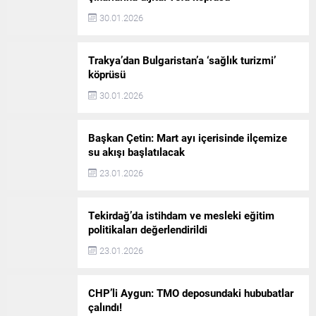
30.01.2026
Trakya’dan Bulgaristan’a ‘sağlık turizmi’
köprüsü
30.01.2026
Başkan Çetin: Mart ayı içerisinde ilçemize
su akışı başlatılacak
23.01.2026
Tekirdağ’da istihdam ve mesleki eğitim
politikaları değerlendirildi
23.01.2026
CHP’li Aygun: TMO deposundaki hububatlar
çalındı!